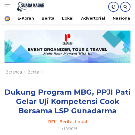
Home
E-Koran
Berita
Lokal
Advertorial
Nasional
Langsung
ke
konten
Beranda
Berita
Dukung Program MBG, PPJI Pati
Gelar Uji Kompetensi Cook
Bersama LSP Gunadarma
RFI
-
Berita
,
Lokal
11/10/2025