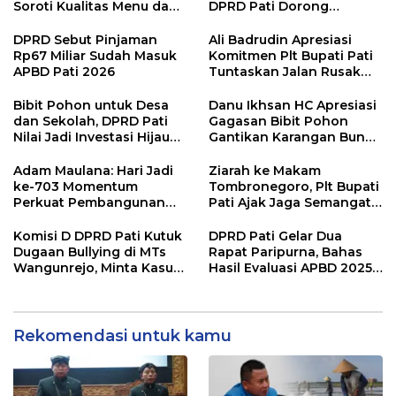
Soroti Kualitas Menu dan
DPRD Pati Dorong
Pengelolaan Anggaran
Pemerintah Beri
Dukungan Lebih Serius
DPRD Sebut Pinjaman
Ali Badrudin Apresiasi
Rp67 Miliar Sudah Masuk
Komitmen Plt Bupati Pati
APBD Pati 2026
Tuntaskan Jalan Rusak
hingga 2027
Bibit Pohon untuk Desa
Danu Ikhsan HC Apresiasi
dan Sekolah, DPRD Pati
Gagasan Bibit Pohon
Nilai Jadi Investasi Hijau
Gantikan Karangan Bunga
Jangka Panjang
Hari Jadi Pati
Adam Maulana: Hari Jadi
Ziarah ke Makam
ke-703 Momentum
Tombronegoro, Plt Bupati
Perkuat Pembangunan
Pati Ajak Jaga Semangat
dan Kesejahteraan
Pendiri untuk Wujudkan
Masyarakat Pati
Pelayanan Publik
Komisi D DPRD Pati Kutuk
DPRD Pati Gelar Dua
Berkualitas
Dugaan Bullying di MTs
Rapat Paripurna, Bahas
Wangunrejo, Minta Kasus
Hasil Evaluasi APBD 2025
Diusut Tuntas
dan Perubahan Anggaran
2026
Rekomendasi untuk kamu