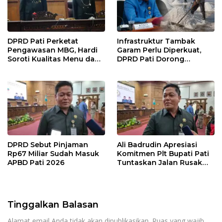
DPRD Pati Perketat
Infrastruktur Tambak
Pengawasan MBG, Hardi
Garam Perlu Diperkuat,
Soroti Kualitas Menu dan
DPRD Pati Dorong
Pengelolaan Anggaran
Pemerintah Beri
Dukungan Lebih Serius
DPRD Sebut Pinjaman
Ali Badrudin Apresiasi
Rp67 Miliar Sudah Masuk
Komitmen Plt Bupati Pati
APBD Pati 2026
Tuntaskan Jalan Rusak
hingga 2027
Tinggalkan Balasan
Alamat email Anda tidak akan dipublikasikan.
Ruas yang wajib