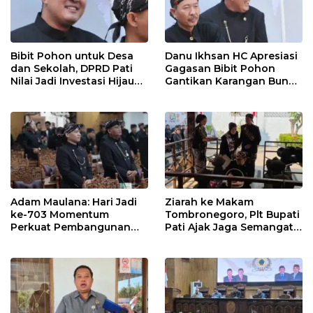
Bibit Pohon untuk Desa
Danu Ikhsan HC Apresiasi
dan Sekolah, DPRD Pati
Gagasan Bibit Pohon
Nilai Jadi Investasi Hijau
Gantikan Karangan Bunga
Jangka Panjang
Hari Jadi Pati
Adam Maulana: Hari Jadi
Ziarah ke Makam
ke-703 Momentum
Tombronegoro, Plt Bupati
Perkuat Pembangunan
Pati Ajak Jaga Semangat
dan Kesejahteraan
Pendiri untuk Wujudkan
Masyarakat Pati
Pelayanan Publik
Berkualitas