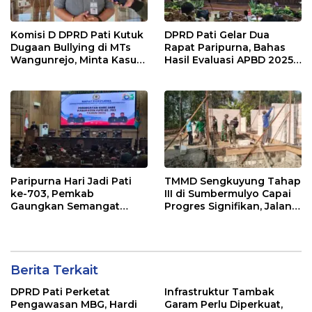
Komisi D DPRD Pati Kutuk
DPRD Pati Gelar Dua
Dugaan Bullying di MTs
Rapat Paripurna, Bahas
Wangunrejo, Minta Kasus
Hasil Evaluasi APBD 2025
Diusut Tuntas
dan Perubahan Anggaran
2026
Paripurna Hari Jadi Pati
TMMD Sengkuyung Tahap
ke-703, Pemkab
III di Sumbermulyo Capai
Gaungkan Semangat
Progres Signifikan, Jalan
“Sumunar Terang
Beton Rampung 100
Mbangun Kamajengan”
Persen
Berita Terkait
DPRD Pati Perketat
Infrastruktur Tambak
Pengawasan MBG, Hardi
Garam Perlu Diperkuat,