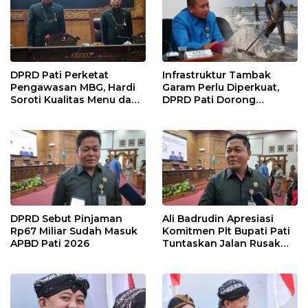
DPRD Pati Perketat
Infrastruktur Tambak
Pengawasan MBG, Hardi
Garam Perlu Diperkuat,
Soroti Kualitas Menu dan
DPRD Pati Dorong
Pengelolaan Anggaran
Pemerintah Beri
Dukungan Lebih Serius
DPRD Sebut Pinjaman
Ali Badrudin Apresiasi
Rp67 Miliar Sudah Masuk
Komitmen Plt Bupati Pati
APBD Pati 2026
Tuntaskan Jalan Rusak
hingga 2027