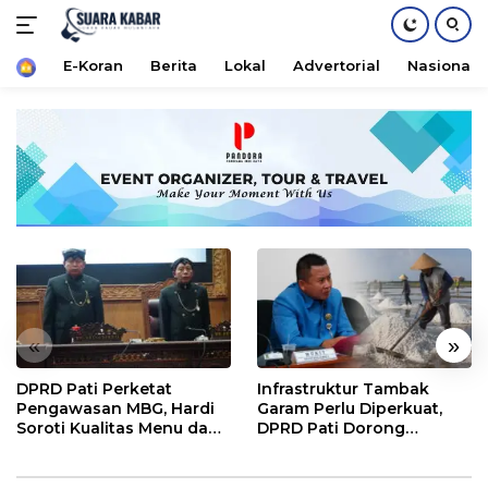
Home
E-Koran
Berita
Lokal
Advertorial
Nasional
Langsung
ke
konten
«
»
DPRD Pati Perketat
Infrastruktur Tambak
Pengawasan MBG, Hardi
Garam Perlu Diperkuat,
Soroti Kualitas Menu dan
DPRD Pati Dorong
Pengelolaan Anggaran
Pemerintah Beri
Dukungan Lebih Serius