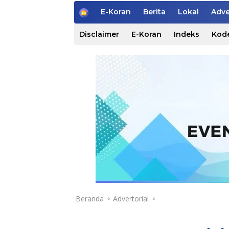
H
E-Koran
Berita
Lokal
Adve
o
m
Disclaimer
E-Koran
Indeks
Kode
e
Beranda
Advertorial