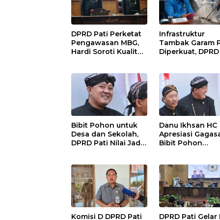
DPRD Pati Perketat
Infrastruktur
Pengawasan MBG,
Tambak Garam P
Hardi Soroti Kualitas
Diperkuat, DPRD
Menu dan
Dorong Pemerin
Pengelolaan
Beri Dukungan
Anggaran
Lebih Serius
Bibit Pohon untuk
Danu Ikhsan HC
Desa dan Sekolah,
Apresiasi Gagas
DPRD Pati Nilai Jadi
Bibit Pohon
Investasi Hijau
Gantikan Karan
Jangka Panjang
Bunga Hari Jadi 
Komisi D DPRD Pati
DPRD Pati Gelar