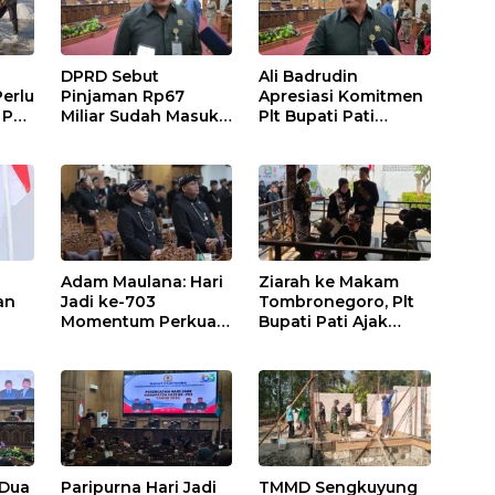
DPRD Sebut
Ali Badrudin
erlu
Pinjaman Rp67
Apresiasi Komitmen
 Pati
Miliar Sudah Masuk
Plt Bupati Pati
tah
APBD Pati 2026
Tuntaskan Jalan
Rusak hingga 2027
Adam Maulana: Hari
Ziarah ke Makam
an
Jadi ke-703
Tombronegoro, Plt
Momentum Perkuat
Bupati Pati Ajak
gan
Pembangunan dan
Jaga Semangat
Pati
Kesejahteraan
Pendiri untuk
Masyarakat Pati
Wujudkan
Pelayanan Publik
Berkualitas
 Dua
Paripurna Hari Jadi
TMMD Sengkuyung