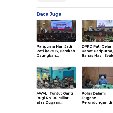
Baca Juga
Paripurna Hari Jadi
DPRD Pati Gelar
Pati ke-703, Pemkab
Rapat Paripurna
Gaungkan
Bahas Hasil Eval
Semangat “Sumunar
APBD 2025 dan
Terang Mbangun
Perubahan
Kamajengan”
Anggaran 2026
AWALI Tuntut Ganti
Polisi Dalami
Rugi Rp100 Miliar
Dugaan
atas Dugaan
Perundungan di
Pencemaran Sungai
Islam Wangunrej
Mbango, DLH Janji
Sembilan Saksi