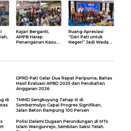
Ramah Lingkungan
i
Kajari Berganti,
Ruang Apresiasi
iah,
AMPB Harap
“Dari Pati untuk
Penanganan Kasus
Negeri” Jadi Wadah
n
Korupsi di Pati Lebih
Kreativitas Anak-
Cepat
anak Pati
DPRD Pati Gelar Dua Rapat Paripurna, Bahas
Hasil Evaluasi APBD 2025 dan Perubahan
Anggaran 2026
g di
TMMD Sengkuyung Tahap III di
ntas
Sumbermulyo Capai Progres Signifikan,
Jalan Beton Rampung 100 Persen
as
Polisi Dalami Dugaan Perundungan di MTs
LH
Islam Wangunrejo, Sembilan Saksi Telah