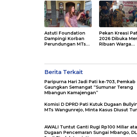
Tindak Lanjuti
Telah Diperiksa
Astuti Foundation
Pekan Kreasi Pat
Dampingi Korban
2026 Dibuka Mer
Perundungan MTs
Ribuan Warga
Wangunrejo,
Padati Alun-Alu
Dorong Sinergi
dan Dongkrak
Cegah Bullying di
Potensi UMKM
Sekolah Berbasis
Agama
Berita Terkait
Paripurna Hari Jadi Pati ke-703, Pemkab
Gaungkan Semangat “Sumunar Terang
Mbangun Kamajengan”
Komisi D DPRD Pati Kutuk Dugaan Bullyin
MTs Wangunrejo, Minta Kasus Diusut Tu
AWALI Tuntut Ganti Rugi Rp100 Miliar at
Dugaan Pencemaran Sungai Mbango, D