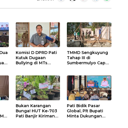
 Dua
Komisi D DPRD Pati
TMMD Sengkuyung
,
Kutuk Dugaan
Tahap III di
uasi
Bullying di MTs
Sumbermulyo Capai
Wangunrejo, Minta
Progres Signifikan,
Kasus Diusut Tuntas
Jalan Beton
Rampung 100
Persen
Bukan Karangan
Pati Bidik Pasar
Bunga! HUT Ke-703
Global, Plt Bupati
 MTs
Pati Banjir Kiriman
Minta Dukungan
o,
Bibit Tanaman,
Kementerian Ekraf
Bebas Sampah dan
Kembangkan UMKM