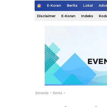
H
E-Koran
Berita
Lokal
Adve
o
m
Disclaimer
E-Koran
Indeks
Kode
e
Beranda
Berita