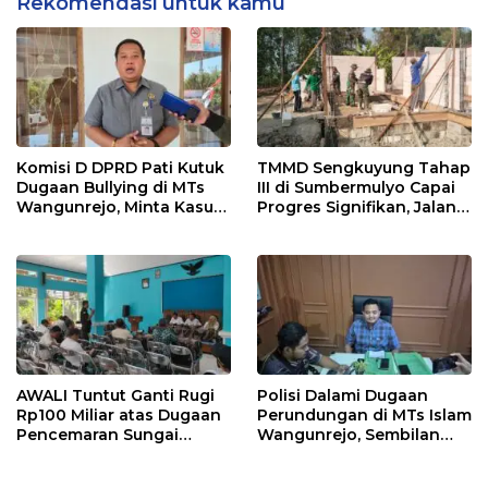
Rekomendasi untuk kamu
Komisi D DPRD Pati Kutuk
TMMD Sengkuyung Tahap
Dugaan Bullying di MTs
III di Sumbermulyo Capai
Wangunrejo, Minta Kasus
Progres Signifikan, Jalan
Diusut Tuntas
Beton Rampung 100
Persen
AWALI Tuntut Ganti Rugi
Polisi Dalami Dugaan
Rp100 Miliar atas Dugaan
Perundungan di MTs Islam
Pencemaran Sungai
Wangunrejo, Sembilan
Mbango, DLH Janji Tindak
Saksi Telah Diperiksa
Lanjuti