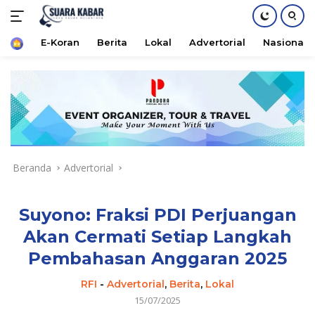
Home
E-Koran
Berita
Lokal
Advertorial
Nasional
Langsung
ke
konten
Beranda
Advertorial
Suyono: Fraksi PDI Perjuangan
Akan Cermati Setiap Langkah
Pembahasan Anggaran 2025
RFI
-
Advertorial
,
Berita
,
Lokal
15/07/2025