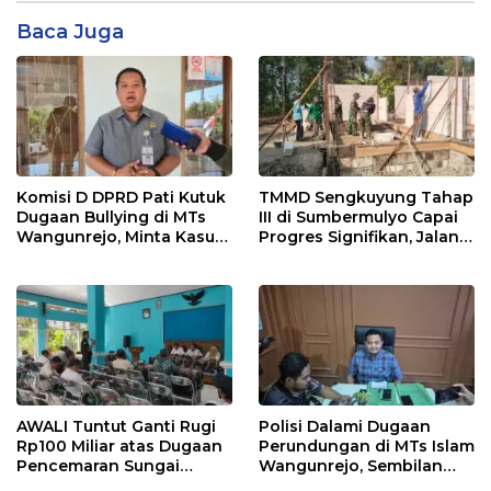
Baca Juga
Komisi D DPRD Pati Kutuk
TMMD Sengkuyung Tahap
Dugaan Bullying di MTs
III di Sumbermulyo Capai
Wangunrejo, Minta Kasus
Progres Signifikan, Jalan
Diusut Tuntas
Beton Rampung 100
Persen
AWALI Tuntut Ganti Rugi
Polisi Dalami Dugaan
Rp100 Miliar atas Dugaan
Perundungan di MTs Islam
Pencemaran Sungai
Wangunrejo, Sembilan
Mbango, DLH Janji Tindak
Saksi Telah Diperiksa