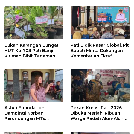
Lanjuti
Bukan Karangan Bunga!
Pati Bidik Pasar Global, Plt
HUT Ke-703 Pati Banjir
Bupati Minta Dukungan
Kiriman Bibit Tanaman,
Kementerian Ekraf
Bebas Sampah dan
Kembangkan UMKM
Ramah Lingkungan
Astuti Foundation
Pekan Kreasi Pati 2026
Dampingi Korban
Dibuka Meriah, Ribuan
Perundungan MTs
Warga Padati Alun-Alun
Wangunrejo, Dorong
dan Dongkrak Potensi
Sinergi Cegah Bullying di
UMKM