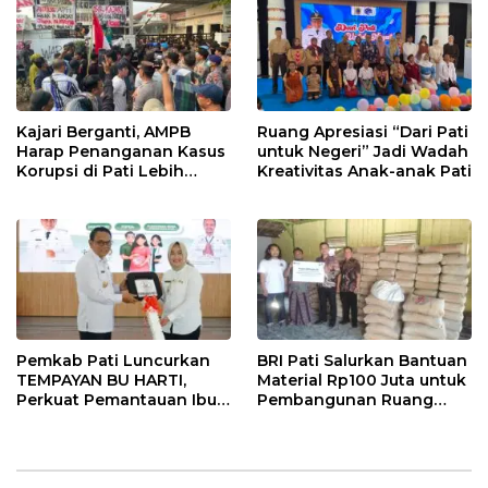
Sekolah Berbasis Agama
Kajari Berganti, AMPB
Ruang Apresiasi “Dari Pati
Harap Penanganan Kasus
untuk Negeri” Jadi Wadah
Korupsi di Pati Lebih
Kreativitas Anak-anak Pati
Cepat
Pemkab Pati Luncurkan
BRI Pati Salurkan Bantuan
TEMPAYAN BU HARTI,
Material Rp100 Juta untuk
Perkuat Pemantauan Ibu
Pembangunan Ruang
Hamil Risiko Tinggi
Kelas MA Miftahut Thullab