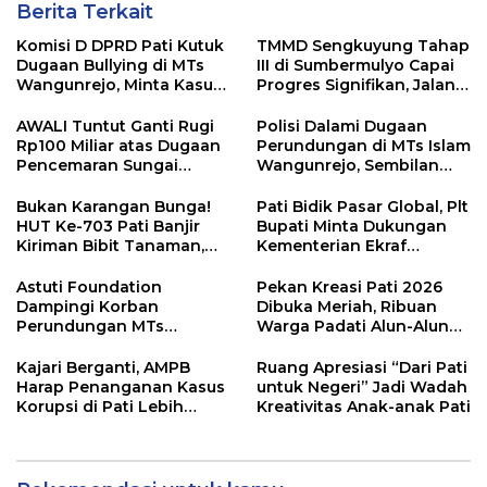
Berita Terkait
Komisi D DPRD Pati Kutuk
TMMD Sengkuyung Tahap
Dugaan Bullying di MTs
III di Sumbermulyo Capai
Wangunrejo, Minta Kasus
Progres Signifikan, Jalan
Diusut Tuntas
Beton Rampung 100
Persen
AWALI Tuntut Ganti Rugi
Polisi Dalami Dugaan
Rp100 Miliar atas Dugaan
Perundungan di MTs Islam
Pencemaran Sungai
Wangunrejo, Sembilan
Mbango, DLH Janji Tindak
Saksi Telah Diperiksa
Lanjuti
Bukan Karangan Bunga!
Pati Bidik Pasar Global, Plt
HUT Ke-703 Pati Banjir
Bupati Minta Dukungan
Kiriman Bibit Tanaman,
Kementerian Ekraf
Bebas Sampah dan
Kembangkan UMKM
Ramah Lingkungan
Astuti Foundation
Pekan Kreasi Pati 2026
Dampingi Korban
Dibuka Meriah, Ribuan
Perundungan MTs
Warga Padati Alun-Alun
Wangunrejo, Dorong
dan Dongkrak Potensi
Sinergi Cegah Bullying di
UMKM
Kajari Berganti, AMPB
Ruang Apresiasi “Dari Pati
Sekolah Berbasis Agama
Harap Penanganan Kasus
untuk Negeri” Jadi Wadah
Korupsi di Pati Lebih
Kreativitas Anak-anak Pati
Cepat