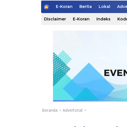
H
E-Koran
Berita
Lokal
Adve
o
m
Disclaimer
E-Koran
Indeks
Kode
e
Beranda
Advertorial