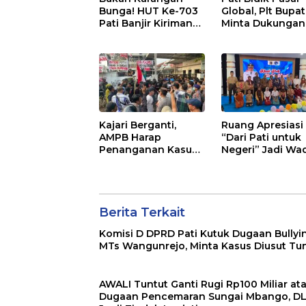
Bunga! HUT Ke-703
Global, Plt Bupat
Pati Banjir Kiriman
Minta Dukungan
Bibit Tanaman,
Kementerian Ekr
Bebas Sampah dan
Kembangkan U
Ramah Lingkungan
Kajari Berganti,
Ruang Apresiasi
AMPB Harap
“Dari Pati untuk
Penanganan Kasus
Negeri” Jadi Wa
Korupsi di Pati Lebih
Kreativitas Anak
Cepat
anak Pati
Berita Terkait
Komisi D DPRD Pati Kutuk Dugaan Bullyin
MTs Wangunrejo, Minta Kasus Diusut Tu
AWALI Tuntut Ganti Rugi Rp100 Miliar at
Dugaan Pencemaran Sungai Mbango, D