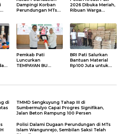
i
Dampingi Korban
2026 Dibuka Meriah,
Perundungan MTs
Ribuan Warga
af
Wangunrejo,
Padati Alun-Alun
MKM
Dorong Sinergi
dan Dongkrak
Cegah Bullying di
Potensi UMKM
Sekolah Berbasis
Agama
Pemkab Pati
BRI Pati Salurkan
Luncurkan
Bantuan Material
dah
TEMPAYAN BU
Rp100 Juta untuk
-
HARTI, Perkuat
Pembangunan
Pemantauan Ibu
Ruang Kelas MA
Hamil Risiko Tinggi
Miftahut Thullab
g di
TMMD Sengkuyung Tahap III di
ntas
Sumbermulyo Capai Progres Signifikan,
Jalan Beton Rampung 100 Persen
as
Polisi Dalami Dugaan Perundungan di MTs
LH
Islam Wangunrejo, Sembilan Saksi Telah