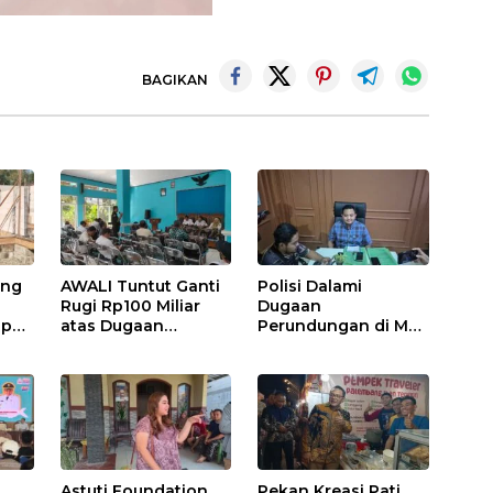
BAGIKAN
ung
AWALI Tuntut Ganti
Polisi Dalami
Rugi Rp100 Miliar
Dugaan
pai
atas Dugaan
Perundungan di MTs
an,
Pencemaran Sungai
Islam Wangunrejo,
Mbango, DLH Janji
Sembilan Saksi
Tindak Lanjuti
Telah Diperiksa
Astuti Foundation
Pekan Kreasi Pati