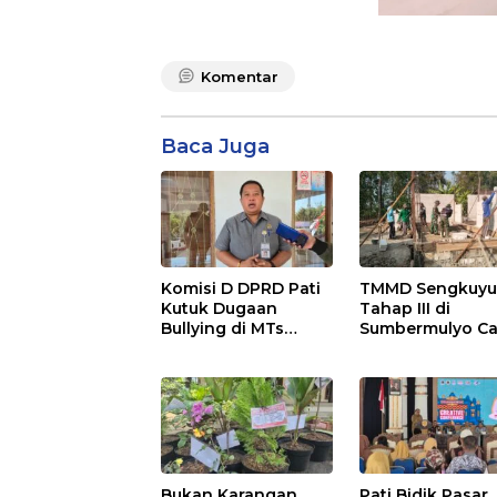
Komentar
Baca Juga
Komisi D DPRD Pati
TMMD Sengkuy
Kutuk Dugaan
Tahap III di
Bullying di MTs
Sumbermulyo Ca
Wangunrejo, Minta
Progres Signifik
Kasus Diusut Tuntas
Jalan Beton
Rampung 100
Persen
Bukan Karangan
Pati Bidik Pasar