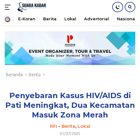
Home
E-Koran
Berita
Lokal
Advertorial
Nasional
Langsung
ke
konten
Beranda
Berita
Penyebaran Kasus HIV/AIDS di
Pati Meningkat, Dua Kecamatan
Masuk Zona Merah
RFI
-
Berita
,
Lokal
01/07/2025