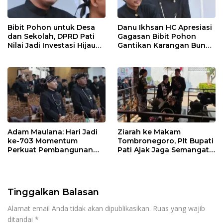
Bibit Pohon untuk Desa
Danu Ikhsan HC Apresiasi
dan Sekolah, DPRD Pati
Gagasan Bibit Pohon
Nilai Jadi Investasi Hijau
Gantikan Karangan Bunga
Jangka Panjang
Hari Jadi Pati
Adam Maulana: Hari Jadi
Ziarah ke Makam
ke-703 Momentum
Tombronegoro, Plt Bupati
Perkuat Pembangunan
Pati Ajak Jaga Semangat
dan Kesejahteraan
Pendiri untuk Wujudkan
Masyarakat Pati
Pelayanan Publik
Berkualitas
Tinggalkan Balasan
Alamat email Anda tidak akan dipublikasikan.
Ruas yang wajib
ditandai
*