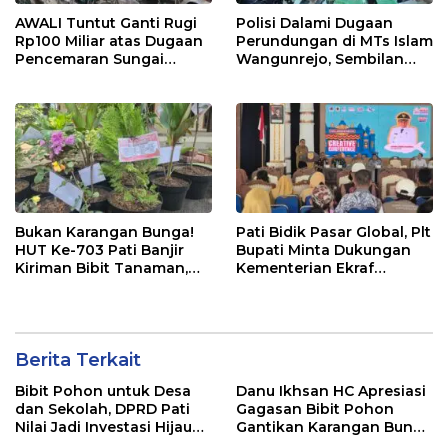
AWALI Tuntut Ganti Rugi
Polisi Dalami Dugaan
Rp100 Miliar atas Dugaan
Perundungan di MTs Islam
Pencemaran Sungai
Wangunrejo, Sembilan
Mbango, DLH Janji Tindak
Saksi Telah Diperiksa
Lanjuti
Bukan Karangan Bunga!
Pati Bidik Pasar Global, Plt
HUT Ke-703 Pati Banjir
Bupati Minta Dukungan
Kiriman Bibit Tanaman,
Kementerian Ekraf
Bebas Sampah dan
Kembangkan UMKM
Ramah Lingkungan
Berita Terkait
Bibit Pohon untuk Desa
Danu Ikhsan HC Apresiasi
dan Sekolah, DPRD Pati
Gagasan Bibit Pohon
Nilai Jadi Investasi Hijau
Gantikan Karangan Bunga
Jangka Panjang
Hari Jadi Pati