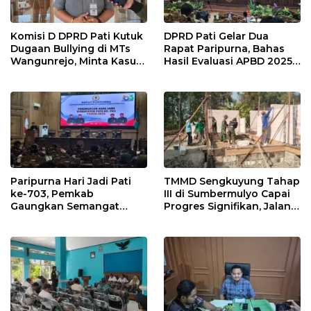
Komisi D DPRD Pati Kutuk
DPRD Pati Gelar Dua
Dugaan Bullying di MTs
Rapat Paripurna, Bahas
Wangunrejo, Minta Kasus
Hasil Evaluasi APBD 2025
Diusut Tuntas
dan Perubahan Anggaran
2026
Paripurna Hari Jadi Pati
TMMD Sengkuyung Tahap
ke-703, Pemkab
III di Sumbermulyo Capai
Gaungkan Semangat
Progres Signifikan, Jalan
“Sumunar Terang
Beton Rampung 100
Mbangun Kamajengan”
Persen