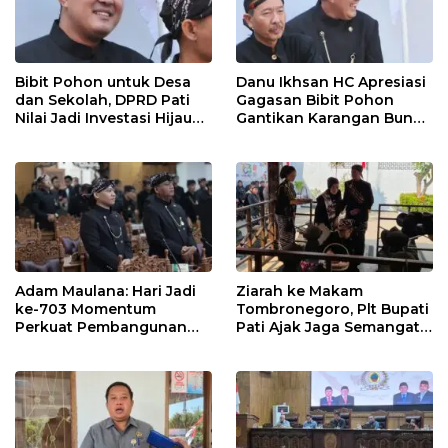
Bibit Pohon untuk Desa
Danu Ikhsan HC Apresiasi
dan Sekolah, DPRD Pati
Gagasan Bibit Pohon
Nilai Jadi Investasi Hijau
Gantikan Karangan Bunga
Jangka Panjang
Hari Jadi Pati
Adam Maulana: Hari Jadi
Ziarah ke Makam
ke-703 Momentum
Tombronegoro, Plt Bupati
Perkuat Pembangunan
Pati Ajak Jaga Semangat
dan Kesejahteraan
Pendiri untuk Wujudkan
Masyarakat Pati
Pelayanan Publik
Berkualitas