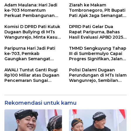
Adam Maulana: Hari Jadi
Ziarah ke Makam
ke-703 Momentum
Tombronegoro, Plt Bupati
Perkuat Pembangunan
Pati Ajak Jaga Semangat
dan Kesejahteraan
Pendiri untuk Wujudkan
Masyarakat Pati
Pelayanan Publik
Komisi D DPRD Pati Kutuk
DPRD Pati Gelar Dua
Berkualitas
Dugaan Bullying di MTs
Rapat Paripurna, Bahas
Wangunrejo, Minta Kasus
Hasil Evaluasi APBD 2025
Diusut Tuntas
dan Perubahan Anggaran
2026
Paripurna Hari Jadi Pati
TMMD Sengkuyung Tahap
ke-703, Pemkab
III di Sumbermulyo Capai
Gaungkan Semangat
Progres Signifikan, Jalan
“Sumunar Terang
Beton Rampung 100
Mbangun Kamajengan”
Persen
AWALI Tuntut Ganti Rugi
Polisi Dalami Dugaan
Rp100 Miliar atas Dugaan
Perundungan di MTs Islam
Pencemaran Sungai
Wangunrejo, Sembilan
Mbango, DLH Janji Tindak
Saksi Telah Diperiksa
Lanjuti
Rekomendasi untuk kamu