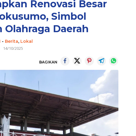
apkan Renovasi Besar
yokusumo, Simbol
 Olahraga Daerah
I
-
Berita
,
Lokal
14/10/2025
BAGIKAN