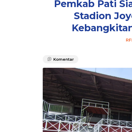
Pemkab Pati Si
Stadion Jo
Kebangkitan
RF
Komentar