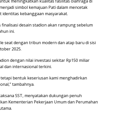
ntuk meningkatkan kualitas fasilitas olahraga di
 menjadi simbol kemajuan Pati dalam mencetak
t identitas kebanggaan masyarakat.
 finalisasi desain stadion akan rampung sebelum
hun ini.
e seat dengan tribun modern dan atap baru di sisi
ktober 2025.
n dengan nilai investasi sekitar Rp150 miliar
l dan internasional terkini.
a, tetapi bentuk keseriusan kami menghadirkan
ional,” tambahnya.
icaksana SST, menyatakan dukungan penuh
batkan Kementerian Pekerjaan Umum dan Perumahan
utama.