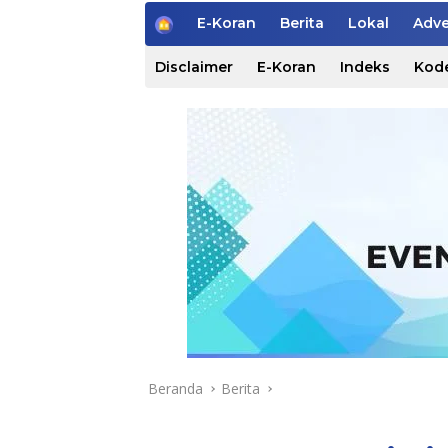
H
E-Koran
Berita
Lokal
Adve
o
m
Disclaimer
E-Koran
Indeks
Kode
e
Beranda
Berita