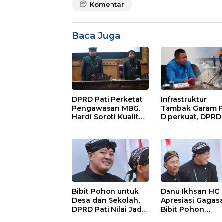
Komentar
Baca Juga
DPRD Pati Perketat
Infrastruktur
Pengawasan MBG,
Tambak Garam P
Hardi Soroti Kualitas
Diperkuat, DPRD
Menu dan
Dorong Pemerin
Pengelolaan
Beri Dukungan
Anggaran
Lebih Serius
Bibit Pohon untuk
Danu Ikhsan HC
Desa dan Sekolah,
Apresiasi Gagas
DPRD Pati Nilai Jadi
Bibit Pohon
Investasi Hijau
Gantikan Karan