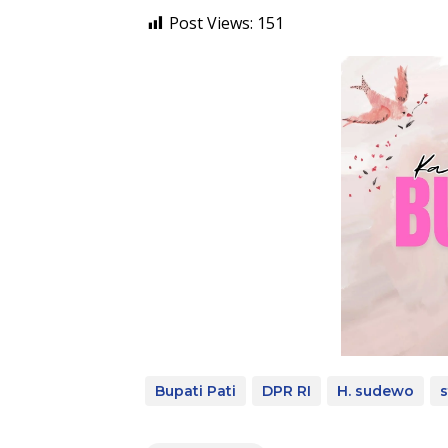
Post Views:
151
Bupati Pati
DPR RI
H. sudewo