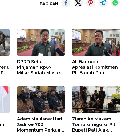
BAGIKAN
DPRD Sebut
Ali Badrudin
erlu
Pinjaman Rp67
Apresiasi Komitmen
 Pati
Miliar Sudah Masuk
Plt Bupati Pati
tah
APBD Pati 2026
Tuntaskan Jalan
Rusak hingga 2027
Adam Maulana: Hari
Ziarah ke Makam
an
Jadi ke-703
Tombronegoro, Plt
Momentum Perkuat
Bupati Pati Ajak
gan
Pembangunan dan
Jaga Semangat