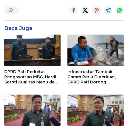
Baca Juga
DPRD Pati Perketat
Infrastruktur Tambak
Pengawasan MBG, Hardi
Garam Perlu Diperkuat,
Soroti Kualitas Menu dan
DPRD Pati Dorong
Pengelolaan Anggaran
Pemerintah Beri
Dukungan Lebih Serius