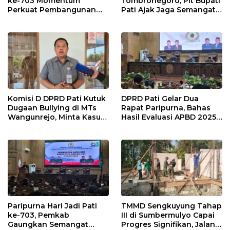
ke-703 Momentum
Tombronegoro, Plt Bupati
Perkuat Pembangunan
Pati Ajak Jaga Semangat
dan Kesejahteraan
Pendiri untuk Wujudkan
Masyarakat Pati
Pelayanan Publik
Berkualitas
Komisi D DPRD Pati Kutuk
DPRD Pati Gelar Dua
Dugaan Bullying di MTs
Rapat Paripurna, Bahas
Wangunrejo, Minta Kasus
Hasil Evaluasi APBD 2025
Diusut Tuntas
dan Perubahan Anggaran
2026
Paripurna Hari Jadi Pati
TMMD Sengkuyung Tahap
ke-703, Pemkab
III di Sumbermulyo Capai
Gaungkan Semangat
Progres Signifikan, Jalan