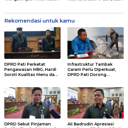
Diusut Tuntas
dan Perubahan Anggaran
2026
Rekomendasi untuk kamu
DPRD Pati Perketat
Infrastruktur Tambak
Pengawasan MBG, Hardi
Garam Perlu Diperkuat,
Soroti Kualitas Menu dan
DPRD Pati Dorong
Pengelolaan Anggaran
Pemerintah Beri
Dukungan Lebih Serius
DPRD Sebut Pinjaman
Ali Badrudin Apresiasi