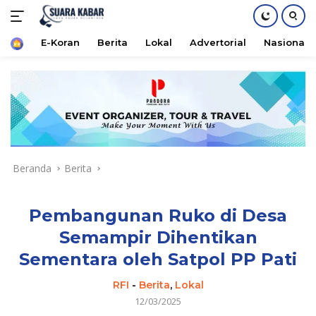
Home
E-Koran
Berita
Lokal
Advertorial
Nasional
Langsung
ke
konten
Beranda
Berita
Pembangunan Ruko di Desa
Semampir Dihentikan
Sementara oleh Satpol PP Pati
RFI
-
Berita
,
Lokal
12/03/2025