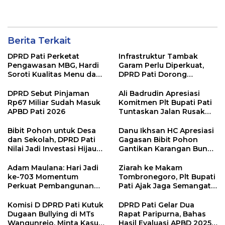
“Sumunar Terang
Beton Rampung 100
Mbangun Kamajengan”
Persen
Berita Terkait
DPRD Pati Perketat
Infrastruktur Tambak
Pengawasan MBG, Hardi
Garam Perlu Diperkuat,
Soroti Kualitas Menu dan
DPRD Pati Dorong
Pengelolaan Anggaran
Pemerintah Beri
Dukungan Lebih Serius
DPRD Sebut Pinjaman
Ali Badrudin Apresiasi
Rp67 Miliar Sudah Masuk
Komitmen Plt Bupati Pati
APBD Pati 2026
Tuntaskan Jalan Rusak
hingga 2027
Bibit Pohon untuk Desa
Danu Ikhsan HC Apresiasi
dan Sekolah, DPRD Pati
Gagasan Bibit Pohon
Nilai Jadi Investasi Hijau
Gantikan Karangan Bunga
Jangka Panjang
Hari Jadi Pati
Adam Maulana: Hari Jadi
Ziarah ke Makam
ke-703 Momentum
Tombronegoro, Plt Bupati
Perkuat Pembangunan
Pati Ajak Jaga Semangat
dan Kesejahteraan
Pendiri untuk Wujudkan
Masyarakat Pati
Pelayanan Publik
Komisi D DPRD Pati Kutuk
DPRD Pati Gelar Dua
Berkualitas
Dugaan Bullying di MTs
Rapat Paripurna, Bahas
Wangunrejo, Minta Kasus
Hasil Evaluasi APBD 2025