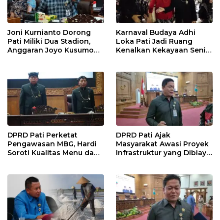
Joni Kurnianto Dorong
Karnaval Budaya Adhi
Pati Miliki Dua Stadion,
Loka Pati Jadi Ruang
Anggaran Joyo Kusumo
Kenalkan Kekayaan Seni
Diharapkan Ditambah
dan Tradisi Daerah
DPRD Pati Perketat
DPRD Pati Ajak
Pengawasan MBG, Hardi
Masyarakat Awasi Proyek
Soroti Kualitas Menu dan
Infrastruktur yang Dibiayai
Pengelolaan Anggaran
APBD