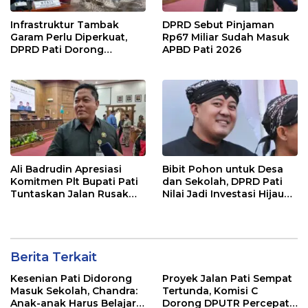
Infrastruktur Tambak
DPRD Sebut Pinjaman
Garam Perlu Diperkuat,
Rp67 Miliar Sudah Masuk
DPRD Pati Dorong
APBD Pati 2026
Pemerintah Beri
Dukungan Lebih Serius
Ali Badrudin Apresiasi
Bibit Pohon untuk Desa
Komitmen Plt Bupati Pati
dan Sekolah, DPRD Pati
Tuntaskan Jalan Rusak
Nilai Jadi Investasi Hijau
hingga 2027
Jangka Panjang
Berita Terkait
Kesenian Pati Didorong
Proyek Jalan Pati Sempat
Masuk Sekolah, Chandra:
Tertunda, Komisi C
Anak-anak Harus Belajar
Dorong DPUTR Percepat