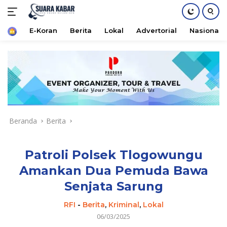
Home
E-Koran
Berita
Lokal
Advertorial
Nasional
Langsung
ke
konten
Beranda
Berita
Patroli Polsek Tlogowungu
Amankan Dua Pemuda Bawa
Senjata Sarung
RFI
-
Berita
,
Kriminal
,
Lokal
06/03/2025