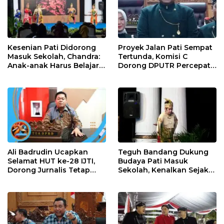
Kesenian Pati Didorong
Proyek Jalan Pati Sempat
Masuk Sekolah, Chandra:
Tertunda, Komisi C
Anak-anak Harus Belajar
Dorong DPUTR Percepat
Budaya Daerah
Pembangunan
Ali Badrudin Ucapkan
Teguh Bandang Dukung
Selamat HUT ke-28 IJTI,
Budaya Pati Masuk
Dorong Jurnalis Tetap
Sekolah, Kenalkan Sejak
Profesional dan
Dini
Independen