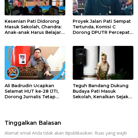
Kesenian Pati Didorong
Proyek Jalan Pati Sempat
Masuk Sekolah, Chandra:
Tertunda, Komisi C
Anak-anak Harus Belajar
Dorong DPUTR Percepat
Budaya Daerah
Pembangunan
Ali Badrudin Ucapkan
Teguh Bandang Dukung
Selamat HUT ke-28 IJTI,
Budaya Pati Masuk
Dorong Jurnalis Tetap
Sekolah, Kenalkan Sejak
Profesional dan
Dini
Independen
Tinggalkan Balasan
Alamat email Anda tidak akan dipublikasikan.
Ruas yang wajib