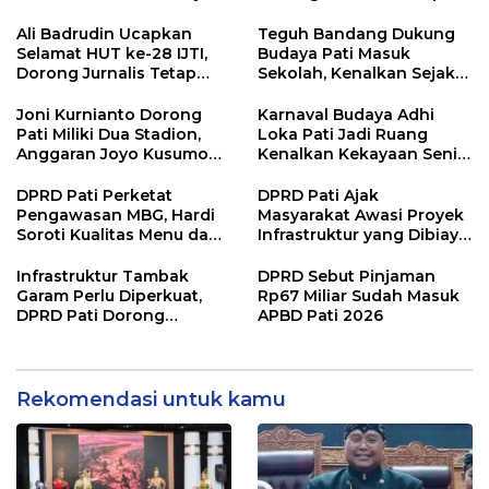
Budaya Daerah
Pembangunan
Ali Badrudin Ucapkan
Teguh Bandang Dukung
Selamat HUT ke-28 IJTI,
Budaya Pati Masuk
Dorong Jurnalis Tetap
Sekolah, Kenalkan Sejak
Profesional dan
Dini
Independen
Joni Kurnianto Dorong
Karnaval Budaya Adhi
Pati Miliki Dua Stadion,
Loka Pati Jadi Ruang
Anggaran Joyo Kusumo
Kenalkan Kekayaan Seni
Diharapkan Ditambah
dan Tradisi Daerah
DPRD Pati Perketat
DPRD Pati Ajak
Pengawasan MBG, Hardi
Masyarakat Awasi Proyek
Soroti Kualitas Menu dan
Infrastruktur yang Dibiayai
Pengelolaan Anggaran
APBD
Infrastruktur Tambak
DPRD Sebut Pinjaman
Garam Perlu Diperkuat,
Rp67 Miliar Sudah Masuk
DPRD Pati Dorong
APBD Pati 2026
Pemerintah Beri
Dukungan Lebih Serius
Rekomendasi untuk kamu