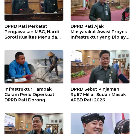
DPRD Pati Perketat
DPRD Pati Ajak
Pengawasan MBG, Hardi
Masyarakat Awasi Proyek
Soroti Kualitas Menu dan
Infrastruktur yang Dibiayai
Pengelolaan Anggaran
APBD
Infrastruktur Tambak
DPRD Sebut Pinjaman
Garam Perlu Diperkuat,
Rp67 Miliar Sudah Masuk
DPRD Pati Dorong
APBD Pati 2026
Pemerintah Beri
Dukungan Lebih Serius