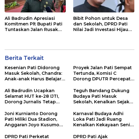
Ali Badrudin Apresiasi
Bibit Pohon untuk Desa
Komitmen Plt Bupati Pati
dan Sekolah, DPRD Pati
Tuntaskan Jalan Rusak
Nilai Jadi Investasi Hijau
hingga 2027
Jangka Panjang
Berita Terkait
Kesenian Pati Didorong
Proyek Jalan Pati Sempat
Masuk Sekolah, Chandra:
Tertunda, Komisi C
Anak-anak Harus Belajar
Dorong DPUTR Percepat
Budaya Daerah
Pembangunan
Ali Badrudin Ucapkan
Teguh Bandang Dukung
Selamat HUT ke-28 IJTI,
Budaya Pati Masuk
Dorong Jurnalis Tetap
Sekolah, Kenalkan Sejak
Profesional dan
Dini
Independen
Joni Kurnianto Dorong
Karnaval Budaya Adhi
Pati Miliki Dua Stadion,
Loka Pati Jadi Ruang
Anggaran Joyo Kusumo
Kenalkan Kekayaan Seni
Diharapkan Ditambah
dan Tradisi Daerah
DPRD Pati Perketat
DPRD Pati Ajak