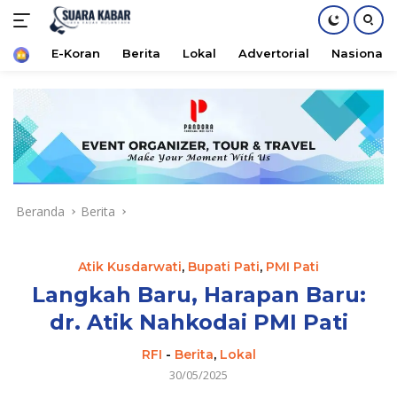
Home
E-Koran
Berita
Lokal
Advertorial
Nasional
Langsung
ke
konten
Beranda
Berita
Atik Kusdarwati
,
Bupati Pati
,
PMI Pati
Langkah Baru, Harapan Baru:
dr. Atik Nahkodai PMI Pati
RFI
-
Berita
,
Lokal
30/05/2025