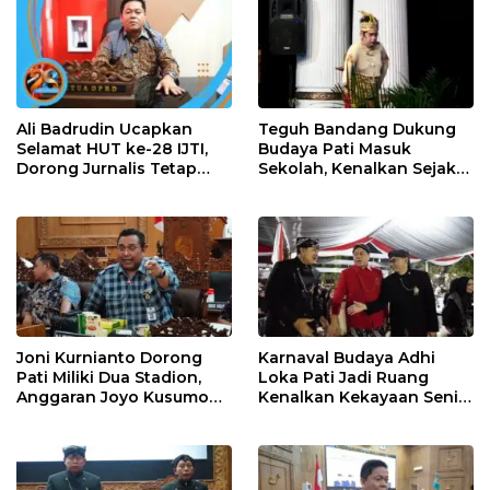
Ali Badrudin Ucapkan
Teguh Bandang Dukung
Selamat HUT ke-28 IJTI,
Budaya Pati Masuk
Dorong Jurnalis Tetap
Sekolah, Kenalkan Sejak
Profesional dan
Dini
Independen
Joni Kurnianto Dorong
Karnaval Budaya Adhi
Pati Miliki Dua Stadion,
Loka Pati Jadi Ruang
Anggaran Joyo Kusumo
Kenalkan Kekayaan Seni
Diharapkan Ditambah
dan Tradisi Daerah