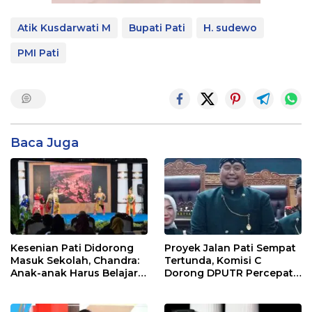
Atik Kusdarwati M
Bupati Pati
H. sudewo
PMI Pati
Baca Juga
Kesenian Pati Didorong
Proyek Jalan Pati Sempat
Masuk Sekolah, Chandra:
Tertunda, Komisi C
Anak-anak Harus Belajar
Dorong DPUTR Percepat
Budaya Daerah
Pembangunan