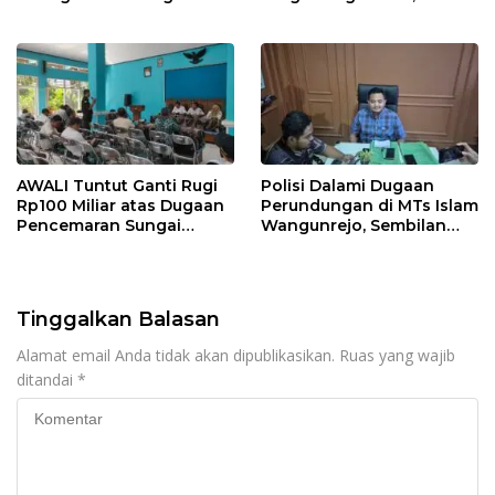
“Sumunar Terang
Beton Rampung 100
Mbangun Kamajengan”
Persen
AWALI Tuntut Ganti Rugi
Polisi Dalami Dugaan
Rp100 Miliar atas Dugaan
Perundungan di MTs Islam
Pencemaran Sungai
Wangunrejo, Sembilan
Mbango, DLH Janji Tindak
Saksi Telah Diperiksa
Lanjuti
Tinggalkan Balasan
Alamat email Anda tidak akan dipublikasikan.
Ruas yang wajib
ditandai
*