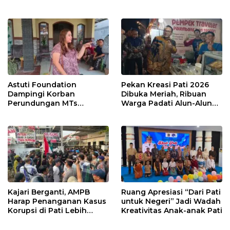
Bebas Sampah dan
Kembangkan UMKM
Ramah Lingkungan
Astuti Foundation
Pekan Kreasi Pati 2026
Dampingi Korban
Dibuka Meriah, Ribuan
Perundungan MTs
Warga Padati Alun-Alun
Wangunrejo, Dorong
dan Dongkrak Potensi
Sinergi Cegah Bullying di
UMKM
Sekolah Berbasis Agama
Kajari Berganti, AMPB
Ruang Apresiasi “Dari Pati
Harap Penanganan Kasus
untuk Negeri” Jadi Wadah
Korupsi di Pati Lebih
Kreativitas Anak-anak Pati
Cepat