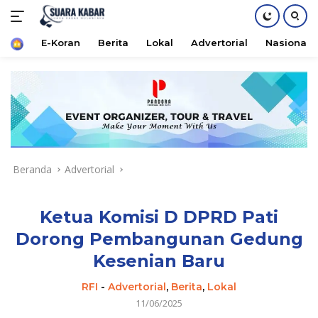
Home
E-Koran
Berita
Lokal
Advertorial
Nasional
Langsung
ke
konten
Beranda
Advertorial
Ketua Komisi D DPRD Pati
Dorong Pembangunan Gedung
Kesenian Baru
RFI
-
Advertorial
,
Berita
,
Lokal
11/06/2025