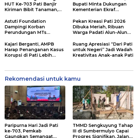
HUT Ke-703 Pati Banjir
Bupati Minta Dukungan
Kiriman Bibit Tanaman,
Kementerian Ekraf
Bebas Sampah dan
Kembangkan UMKM
Ramah Lingkungan
Astuti Foundation
Pekan Kreasi Pati 2026
Dampingi Korban
Dibuka Meriah, Ribuan
Perundungan MTs
Warga Padati Alun-Alun
Wangunrejo, Dorong
dan Dongkrak Potensi
Sinergi Cegah Bullying di
UMKM
Kajari Berganti, AMPB
Ruang Apresiasi “Dari Pati
Sekolah Berbasis Agama
Harap Penanganan Kasus
untuk Negeri” Jadi Wadah
Korupsi di Pati Lebih
Kreativitas Anak-anak Pati
Cepat
Rekomendasi untuk kamu
Paripurna Hari Jadi Pati
TMMD Sengkuyung Tahap
ke-703, Pemkab
III di Sumbermulyo Capai
Gaungkan Semangat
Progres Signifikan, Jalan