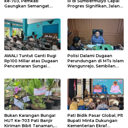
ke-703, Pemkab
III di Sumbermulyo Capai
Gaungkan Semangat
Progres Signifikan, Jalan
“Sumunar Terang
Beton Rampung 100
Mbangun Kamajengan”
Persen
AWALI Tuntut Ganti Rugi
Polisi Dalami Dugaan
Rp100 Miliar atas Dugaan
Perundungan di MTs Islam
Pencemaran Sungai
Wangunrejo, Sembilan
Mbango, DLH Janji Tindak
Saksi Telah Diperiksa
Lanjuti
Bukan Karangan Bunga!
Pati Bidik Pasar Global, Plt
HUT Ke-703 Pati Banjir
Bupati Minta Dukungan
Kiriman Bibit Tanaman,
Kementerian Ekraf