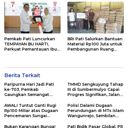
Pemkab Pati Luncurkan
BRI Pati Salurkan Bantuan
TEMPAYAN BU HARTI,
Material Rp100 Juta untuk
Perkuat Pemantauan Ibu
Pembangunan Ruang
Hamil Risiko Tinggi
Kelas MA Miftahut Thullab
Berita Terkait
Paripurna Hari Jadi Pati
TMMD Sengkuyung Tahap
ke-703, Pemkab
III di Sumbermulyo Capai
Gaungkan Semangat
Progres Signifikan, Jalan
“Sumunar Terang
Beton Rampung 100
Mbangun Kamajengan”
Persen
AWALI Tuntut Ganti Rugi
Polisi Dalami Dugaan
Rp100 Miliar atas Dugaan
Perundungan di MTs Islam
Pencemaran Sungai
Wangunrejo, Sembilan
Mbango, DLH Janji Tindak
Saksi Telah Diperiksa
Lanjuti
Bukan Karangan Bunga!
Pati Bidik Pasar Global, Plt