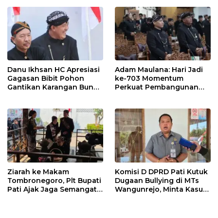
Danu Ikhsan HC Apresiasi
Adam Maulana: Hari Jadi
Gagasan Bibit Pohon
ke-703 Momentum
Gantikan Karangan Bunga
Perkuat Pembangunan
Hari Jadi Pati
dan Kesejahteraan
Masyarakat Pati
Ziarah ke Makam
Komisi D DPRD Pati Kutuk
Tombronegoro, Plt Bupati
Dugaan Bullying di MTs
Pati Ajak Jaga Semangat
Wangunrejo, Minta Kasus
Pendiri untuk Wujudkan
Diusut Tuntas
Pelayanan Publik
Berkualitas