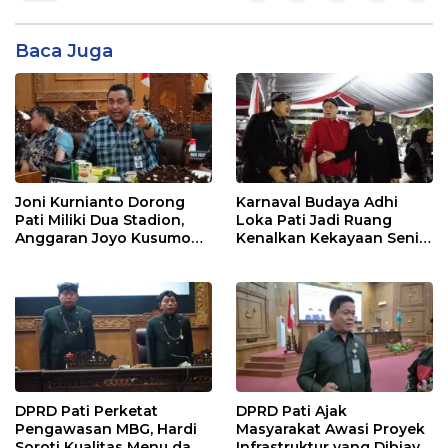
Baca Juga
Joni Kurnianto Dorong
Karnaval Budaya Adhi
Pati Miliki Dua Stadion,
Loka Pati Jadi Ruang
Anggaran Joyo Kusumo
Kenalkan Kekayaan Seni
Diharapkan Ditambah
dan Tradisi Daerah
DPRD Pati Perketat
DPRD Pati Ajak
Pengawasan MBG, Hardi
Masyarakat Awasi Proyek
Soroti Kualitas Menu dan
Infrastruktur yang Dibiayai