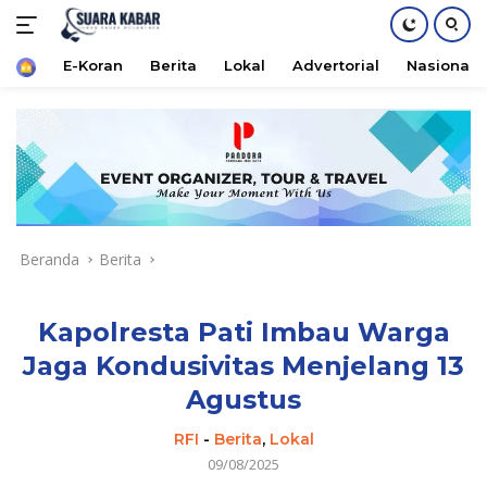
Home
E-Koran
Berita
Lokal
Advertorial
Nasional
Langsung
ke
konten
Beranda
Berita
Kapolresta Pati Imbau Warga
Jaga Kondusivitas Menjelang 13
Agustus
RFI
-
Berita
,
Lokal
09/08/2025