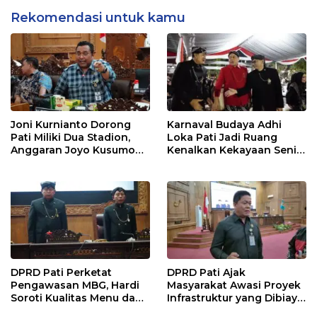
Rekomendasi untuk kamu
Joni Kurnianto Dorong
Karnaval Budaya Adhi
Pati Miliki Dua Stadion,
Loka Pati Jadi Ruang
Anggaran Joyo Kusumo
Kenalkan Kekayaan Seni
Diharapkan Ditambah
dan Tradisi Daerah
DPRD Pati Perketat
DPRD Pati Ajak
Pengawasan MBG, Hardi
Masyarakat Awasi Proyek
Soroti Kualitas Menu dan
Infrastruktur yang Dibiayai
Pengelolaan Anggaran
APBD