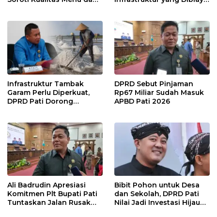
Pengelolaan Anggaran
APBD
Infrastruktur Tambak
DPRD Sebut Pinjaman
Garam Perlu Diperkuat,
Rp67 Miliar Sudah Masuk
DPRD Pati Dorong
APBD Pati 2026
Pemerintah Beri
Dukungan Lebih Serius
Ali Badrudin Apresiasi
Bibit Pohon untuk Desa
Komitmen Plt Bupati Pati
dan Sekolah, DPRD Pati
Tuntaskan Jalan Rusak
Nilai Jadi Investasi Hijau
hingga 2027
Jangka Panjang