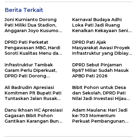
Berita Terkait
Joni Kurnianto Dorong
Karnaval Budaya Adhi
Pati Miliki Dua Stadion,
Loka Pati Jadi Ruang
Anggaran Joyo Kusumo
Kenalkan Kekayaan Seni
Diharapkan Ditambah
dan Tradisi Daerah
DPRD Pati Perketat
DPRD Pati Ajak
Pengawasan MBG, Hardi
Masyarakat Awasi Proyek
Soroti Kualitas Menu dan
Infrastruktur yang Dibiayai
Pengelolaan Anggaran
APBD
Infrastruktur Tambak
DPRD Sebut Pinjaman
Garam Perlu Diperkuat,
Rp67 Miliar Sudah Masuk
DPRD Pati Dorong
APBD Pati 2026
Pemerintah Beri
Dukungan Lebih Serius
Ali Badrudin Apresiasi
Bibit Pohon untuk Desa
Komitmen Plt Bupati Pati
dan Sekolah, DPRD Pati
Tuntaskan Jalan Rusak
Nilai Jadi Investasi Hijau
hingga 2027
Jangka Panjang
Danu Ikhsan HC Apresiasi
Adam Maulana: Hari Jadi
Gagasan Bibit Pohon
ke-703 Momentum
Gantikan Karangan Bunga
Perkuat Pembangunan
Hari Jadi Pati
dan Kesejahteraan
Masyarakat Pati