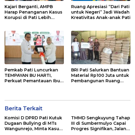
Kajari Berganti, AMPB
Ruang Apresiasi “Dari Pati
Harap Penanganan Kasus
untuk Negeri” Jadi Wadah
Korupsi di Pati Lebih
Kreativitas Anak-anak Pati
Cepat
Pemkab Pati Luncurkan
BRI Pati Salurkan Bantuan
TEMPAYAN BU HARTI,
Material Rp100 Juta untuk
Perkuat Pemantauan Ibu
Pembangunan Ruang
Hamil Risiko Tinggi
Kelas MA Miftahut Thullab
Berita Terkait
Komisi D DPRD Pati Kutuk
TMMD Sengkuyung Tahap
Dugaan Bullying di MTs
III di Sumbermulyo Capai
Wangunrejo, Minta Kasus
Progres Signifikan, Jalan
Diusut Tuntas
Beton Rampung 100