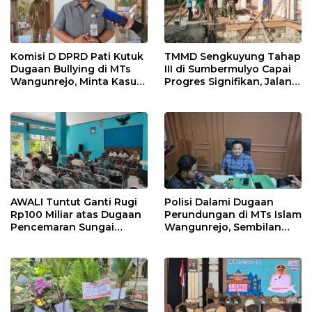
Komisi D DPRD Pati Kutuk
TMMD Sengkuyung Tahap
Dugaan Bullying di MTs
III di Sumbermulyo Capai
Wangunrejo, Minta Kasus
Progres Signifikan, Jalan
Diusut Tuntas
Beton Rampung 100
Persen
AWALI Tuntut Ganti Rugi
Polisi Dalami Dugaan
Rp100 Miliar atas Dugaan
Perundungan di MTs Islam
Pencemaran Sungai
Wangunrejo, Sembilan
Mbango, DLH Janji Tindak
Saksi Telah Diperiksa
Lanjuti