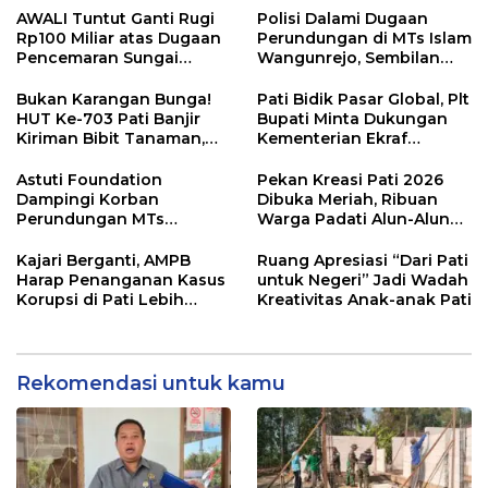
Persen
AWALI Tuntut Ganti Rugi
Polisi Dalami Dugaan
Rp100 Miliar atas Dugaan
Perundungan di MTs Islam
Pencemaran Sungai
Wangunrejo, Sembilan
Mbango, DLH Janji Tindak
Saksi Telah Diperiksa
Lanjuti
Bukan Karangan Bunga!
Pati Bidik Pasar Global, Plt
HUT Ke-703 Pati Banjir
Bupati Minta Dukungan
Kiriman Bibit Tanaman,
Kementerian Ekraf
Bebas Sampah dan
Kembangkan UMKM
Ramah Lingkungan
Astuti Foundation
Pekan Kreasi Pati 2026
Dampingi Korban
Dibuka Meriah, Ribuan
Perundungan MTs
Warga Padati Alun-Alun
Wangunrejo, Dorong
dan Dongkrak Potensi
Sinergi Cegah Bullying di
UMKM
Kajari Berganti, AMPB
Ruang Apresiasi “Dari Pati
Sekolah Berbasis Agama
Harap Penanganan Kasus
untuk Negeri” Jadi Wadah
Korupsi di Pati Lebih
Kreativitas Anak-anak Pati
Cepat
Rekomendasi untuk kamu