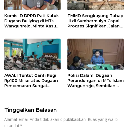
Komisi D DPRD Pati Kutuk
TMMD Sengkuyung Tahap
Dugaan Bullying di MTs
III di Sumbermulyo Capai
Wangunrejo, Minta Kasus
Progres Signifikan, Jalan
Diusut Tuntas
Beton Rampung 100
Persen
AWALI Tuntut Ganti Rugi
Polisi Dalami Dugaan
Rp100 Miliar atas Dugaan
Perundungan di MTs Islam
Pencemaran Sungai
Wangunrejo, Sembilan
Mbango, DLH Janji Tindak
Saksi Telah Diperiksa
Lanjuti
Tinggalkan Balasan
Alamat email Anda tidak akan dipublikasikan.
Ruas yang wajib
ditandai
*