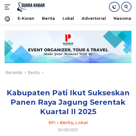
Home
E-Koran
Berita
Lokal
Advertorial
Nasional
Langsung
ke
konten
Beranda
Berita
Kabupaten Pati Ikut Sukseskan
Panen Raya Jagung Serentak
Kuartal II 2025
RFI
-
Berita
,
Lokal
05/06/2025