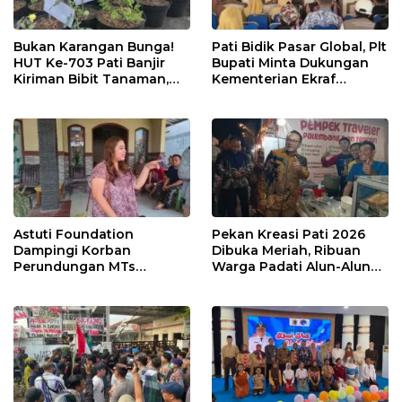
Bukan Karangan Bunga!
Pati Bidik Pasar Global, Plt
HUT Ke-703 Pati Banjir
Bupati Minta Dukungan
Kiriman Bibit Tanaman,
Kementerian Ekraf
Bebas Sampah dan
Kembangkan UMKM
Ramah Lingkungan
Astuti Foundation
Pekan Kreasi Pati 2026
Dampingi Korban
Dibuka Meriah, Ribuan
Perundungan MTs
Warga Padati Alun-Alun
Wangunrejo, Dorong
dan Dongkrak Potensi
Sinergi Cegah Bullying di
UMKM
Sekolah Berbasis Agama