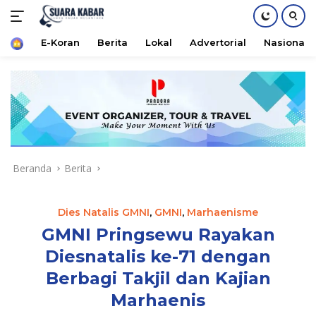
Home
E-Koran
Berita
Lokal
Advertorial
Nasional
Langsung
ke
konten
Beranda
Berita
Dies Natalis GMNI
,
GMNI
,
Marhaenisme
GMNI Pringsewu Rayakan
Diesnatalis ke-71 dengan
Berbagi Takjil dan Kajian
Marhaenis