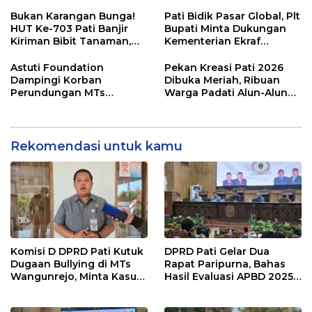
Mbango, DLH Janji Tindak
Saksi Telah Diperiksa
Lanjuti
Bukan Karangan Bunga!
Pati Bidik Pasar Global, Plt
HUT Ke-703 Pati Banjir
Bupati Minta Dukungan
Kiriman Bibit Tanaman,
Kementerian Ekraf
Bebas Sampah dan
Kembangkan UMKM
Ramah Lingkungan
Astuti Foundation
Pekan Kreasi Pati 2026
Dampingi Korban
Dibuka Meriah, Ribuan
Perundungan MTs
Warga Padati Alun-Alun
Wangunrejo, Dorong
dan Dongkrak Potensi
Sinergi Cegah Bullying di
UMKM
Sekolah Berbasis Agama
Rekomendasi untuk kamu
Komisi D DPRD Pati Kutuk
DPRD Pati Gelar Dua
Dugaan Bullying di MTs
Rapat Paripurna, Bahas
Wangunrejo, Minta Kasus
Hasil Evaluasi APBD 2025
Diusut Tuntas
dan Perubahan Anggaran
2026