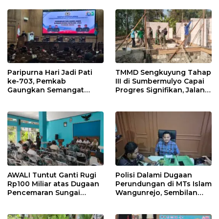
2026
Paripurna Hari Jadi Pati
TMMD Sengkuyung Tahap
ke-703, Pemkab
III di Sumbermulyo Capai
Gaungkan Semangat
Progres Signifikan, Jalan
“Sumunar Terang
Beton Rampung 100
Mbangun Kamajengan”
Persen
AWALI Tuntut Ganti Rugi
Polisi Dalami Dugaan
Rp100 Miliar atas Dugaan
Perundungan di MTs Islam
Pencemaran Sungai
Wangunrejo, Sembilan
Mbango, DLH Janji Tindak
Saksi Telah Diperiksa
Lanjuti