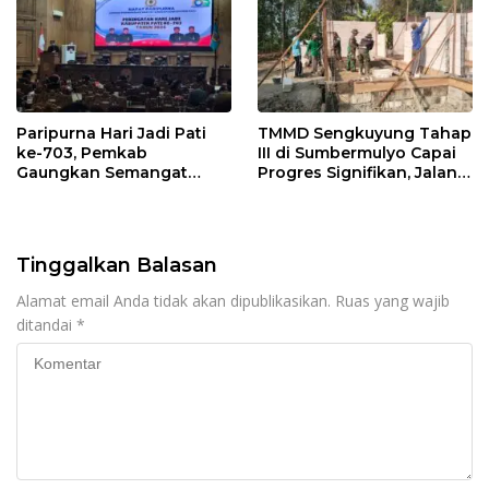
Paripurna Hari Jadi Pati
TMMD Sengkuyung Tahap
ke-703, Pemkab
III di Sumbermulyo Capai
Gaungkan Semangat
Progres Signifikan, Jalan
“Sumunar Terang
Beton Rampung 100
Mbangun Kamajengan”
Persen
Tinggalkan Balasan
Alamat email Anda tidak akan dipublikasikan.
Ruas yang wajib
ditandai
*