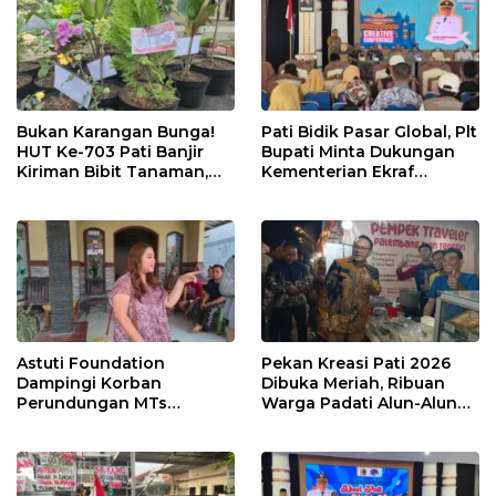
Bukan Karangan Bunga!
Pati Bidik Pasar Global, Plt
HUT Ke-703 Pati Banjir
Bupati Minta Dukungan
Kiriman Bibit Tanaman,
Kementerian Ekraf
Bebas Sampah dan
Kembangkan UMKM
Ramah Lingkungan
Astuti Foundation
Pekan Kreasi Pati 2026
Dampingi Korban
Dibuka Meriah, Ribuan
Perundungan MTs
Warga Padati Alun-Alun
Wangunrejo, Dorong
dan Dongkrak Potensi
Sinergi Cegah Bullying di
UMKM
Sekolah Berbasis Agama