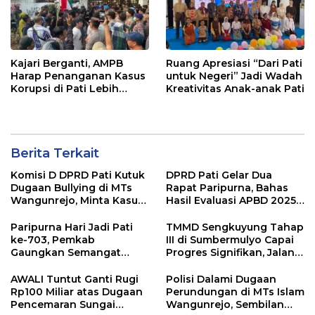
Kajari Berganti, AMPB
Ruang Apresiasi “Dari Pati
Harap Penanganan Kasus
untuk Negeri” Jadi Wadah
Korupsi di Pati Lebih
Kreativitas Anak-anak Pati
Cepat
Berita Terkait
Komisi D DPRD Pati Kutuk
DPRD Pati Gelar Dua
Dugaan Bullying di MTs
Rapat Paripurna, Bahas
Wangunrejo, Minta Kasus
Hasil Evaluasi APBD 2025
Diusut Tuntas
dan Perubahan Anggaran
2026
Paripurna Hari Jadi Pati
TMMD Sengkuyung Tahap
ke-703, Pemkab
III di Sumbermulyo Capai
Gaungkan Semangat
Progres Signifikan, Jalan
“Sumunar Terang
Beton Rampung 100
Mbangun Kamajengan”
Persen
AWALI Tuntut Ganti Rugi
Polisi Dalami Dugaan
Rp100 Miliar atas Dugaan
Perundungan di MTs Islam
Pencemaran Sungai
Wangunrejo, Sembilan