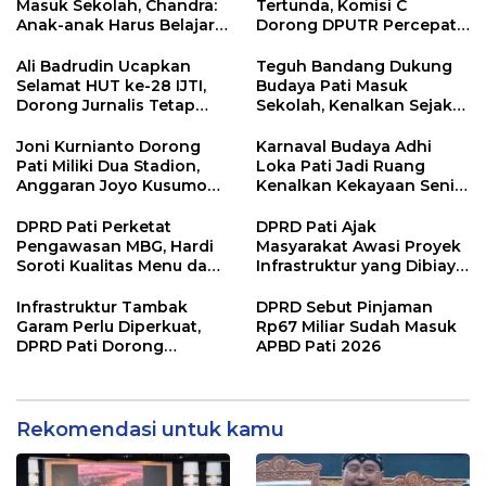
Masuk Sekolah, Chandra:
Tertunda, Komisi C
Anak-anak Harus Belajar
Dorong DPUTR Percepat
Budaya Daerah
Pembangunan
Ali Badrudin Ucapkan
Teguh Bandang Dukung
Selamat HUT ke-28 IJTI,
Budaya Pati Masuk
Dorong Jurnalis Tetap
Sekolah, Kenalkan Sejak
Profesional dan
Dini
Independen
Joni Kurnianto Dorong
Karnaval Budaya Adhi
Pati Miliki Dua Stadion,
Loka Pati Jadi Ruang
Anggaran Joyo Kusumo
Kenalkan Kekayaan Seni
Diharapkan Ditambah
dan Tradisi Daerah
DPRD Pati Perketat
DPRD Pati Ajak
Pengawasan MBG, Hardi
Masyarakat Awasi Proyek
Soroti Kualitas Menu dan
Infrastruktur yang Dibiayai
Pengelolaan Anggaran
APBD
Infrastruktur Tambak
DPRD Sebut Pinjaman
Garam Perlu Diperkuat,
Rp67 Miliar Sudah Masuk
DPRD Pati Dorong
APBD Pati 2026
Pemerintah Beri
Dukungan Lebih Serius
Rekomendasi untuk kamu