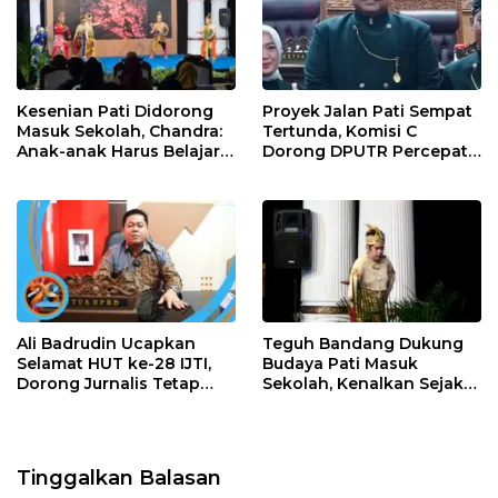
Kesenian Pati Didorong
Proyek Jalan Pati Sempat
Masuk Sekolah, Chandra:
Tertunda, Komisi C
Anak-anak Harus Belajar
Dorong DPUTR Percepat
Budaya Daerah
Pembangunan
Ali Badrudin Ucapkan
Teguh Bandang Dukung
Selamat HUT ke-28 IJTI,
Budaya Pati Masuk
Dorong Jurnalis Tetap
Sekolah, Kenalkan Sejak
Profesional dan
Dini
Independen
Tinggalkan Balasan