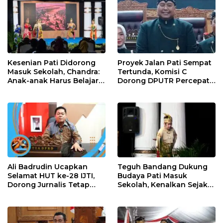
Kesenian Pati Didorong
Proyek Jalan Pati Sempat
Masuk Sekolah, Chandra:
Tertunda, Komisi C
Anak-anak Harus Belajar
Dorong DPUTR Percepat
Budaya Daerah
Pembangunan
Ali Badrudin Ucapkan
Teguh Bandang Dukung
Selamat HUT ke-28 IJTI,
Budaya Pati Masuk
Dorong Jurnalis Tetap
Sekolah, Kenalkan Sejak
Profesional dan
Dini
Independen