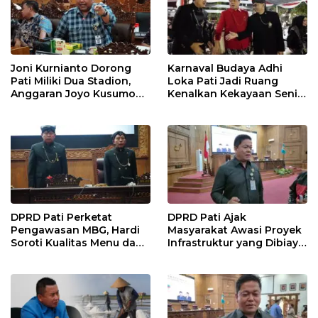
Joni Kurnianto Dorong
Karnaval Budaya Adhi
Pati Miliki Dua Stadion,
Loka Pati Jadi Ruang
Anggaran Joyo Kusumo
Kenalkan Kekayaan Seni
Diharapkan Ditambah
dan Tradisi Daerah
DPRD Pati Perketat
DPRD Pati Ajak
Pengawasan MBG, Hardi
Masyarakat Awasi Proyek
Soroti Kualitas Menu dan
Infrastruktur yang Dibiayai
Pengelolaan Anggaran
APBD