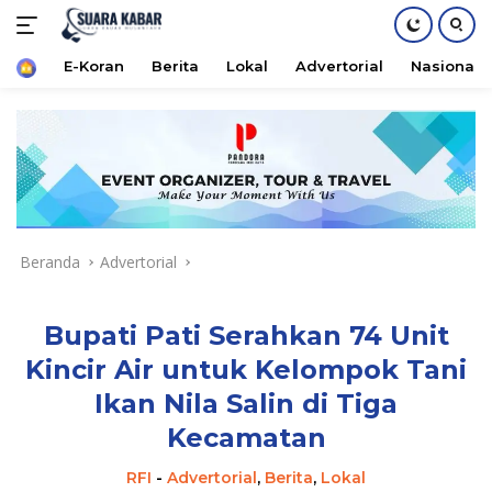
Home
E-Koran
Berita
Lokal
Advertorial
Nasional
Langsung
ke
konten
Beranda
Advertorial
Bupati Pati Serahkan 74 Unit
Kincir Air untuk Kelompok Tani
Ikan Nila Salin di Tiga
Kecamatan
RFI
-
Advertorial
,
Berita
,
Lokal