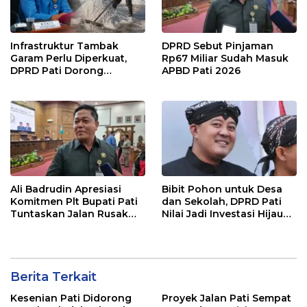
Infrastruktur Tambak
DPRD Sebut Pinjaman
Garam Perlu Diperkuat,
Rp67 Miliar Sudah Masuk
DPRD Pati Dorong
APBD Pati 2026
Pemerintah Beri
Dukungan Lebih Serius
Ali Badrudin Apresiasi
Bibit Pohon untuk Desa
Komitmen Plt Bupati Pati
dan Sekolah, DPRD Pati
Tuntaskan Jalan Rusak
Nilai Jadi Investasi Hijau
hingga 2027
Jangka Panjang
Berita Terkait
Kesenian Pati Didorong
Proyek Jalan Pati Sempat