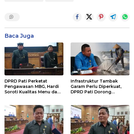
Baca Juga
DPRD Pati Perketat
Infrastruktur Tambak
Pengawasan MBG, Hardi
Garam Perlu Diperkuat,
Soroti Kualitas Menu dan
DPRD Pati Dorong
Pengelolaan Anggaran
Pemerintah Beri
Dukungan Lebih Serius