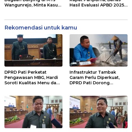
Wangunrejo, Minta Kasus
Hasil Evaluasi APBD 2025
Diusut Tuntas
dan Perubahan Anggaran
2026
Rekomendasi untuk kamu
DPRD Pati Perketat
Infrastruktur Tambak
Pengawasan MBG, Hardi
Garam Perlu Diperkuat,
Soroti Kualitas Menu dan
DPRD Pati Dorong
Pengelolaan Anggaran
Pemerintah Beri
Dukungan Lebih Serius