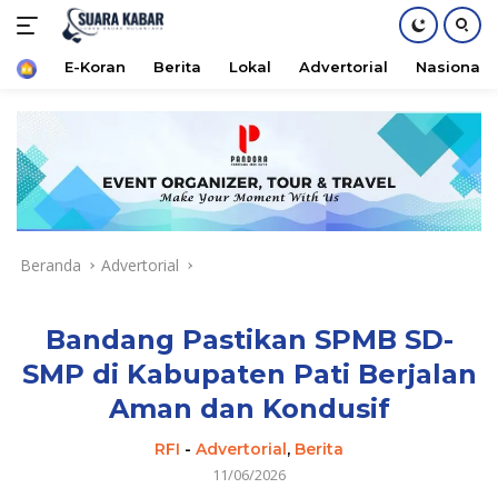
Home
E-Koran
Berita
Lokal
Advertorial
Nasional
Langsung
ke
konten
Beranda
Advertorial
Bandang Pastikan SPMB SD-
SMP di Kabupaten Pati Berjalan
Aman dan Kondusif
RFI
-
Advertorial
,
Berita
11/06/2026