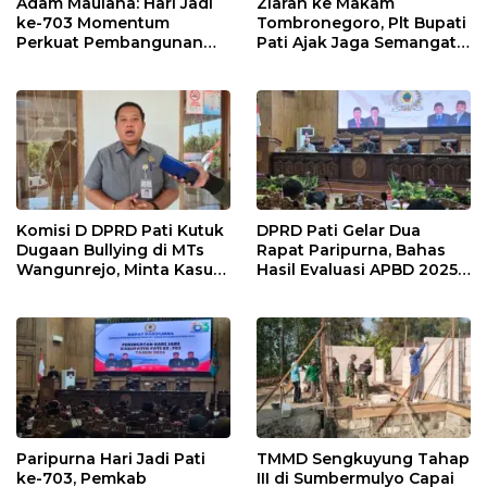
Adam Maulana: Hari Jadi
Ziarah ke Makam
ke-703 Momentum
Tombronegoro, Plt Bupati
Perkuat Pembangunan
Pati Ajak Jaga Semangat
dan Kesejahteraan
Pendiri untuk Wujudkan
Masyarakat Pati
Pelayanan Publik
Berkualitas
Komisi D DPRD Pati Kutuk
DPRD Pati Gelar Dua
Dugaan Bullying di MTs
Rapat Paripurna, Bahas
Wangunrejo, Minta Kasus
Hasil Evaluasi APBD 2025
Diusut Tuntas
dan Perubahan Anggaran
2026
Paripurna Hari Jadi Pati
TMMD Sengkuyung Tahap
ke-703, Pemkab
III di Sumbermulyo Capai