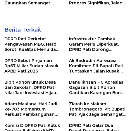
Gaungkan Semangat
Progres Signifikan, Jalan
“Sumunar Terang
Beton Rampung 100
Mbangun Kamajengan”
Persen
Berita Terkait
DPRD Pati Perketat
Infrastruktur Tambak
Pengawasan MBG, Hardi
Garam Perlu Diperkuat,
Soroti Kualitas Menu dan
DPRD Pati Dorong
Pengelolaan Anggaran
Pemerintah Beri
Dukungan Lebih Serius
DPRD Sebut Pinjaman
Ali Badrudin Apresiasi
Rp67 Miliar Sudah Masuk
Komitmen Plt Bupati Pati
APBD Pati 2026
Tuntaskan Jalan Rusak
hingga 2027
Bibit Pohon untuk Desa
Danu Ikhsan HC Apresiasi
dan Sekolah, DPRD Pati
Gagasan Bibit Pohon
Nilai Jadi Investasi Hijau
Gantikan Karangan Bunga
Jangka Panjang
Hari Jadi Pati
Adam Maulana: Hari Jadi
Ziarah ke Makam
ke-703 Momentum
Tombronegoro, Plt Bupati
Perkuat Pembangunan
Pati Ajak Jaga Semangat
dan Kesejahteraan
Pendiri untuk Wujudkan
Masyarakat Pati
Pelayanan Publik
Komisi D DPRD Pati Kutuk
DPRD Pati Gelar Dua
Berkualitas
Dugaan Bullying di MTs
Rapat Paripurna, Bahas