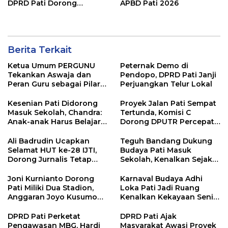
DPRD Pati Dorong
APBD Pati 2026
Pemerintah Beri
Dukungan Lebih Serius
Berita Terkait
Ketua Umum PERGUNU
Peternak Demo di
Tekankan Aswaja dan
Pendopo, DPRD Pati Janji
Peran Guru sebagai Pilar
Perjuangkan Telur Lokal
PERGUNU Lampung
Kesenian Pati Didorong
Proyek Jalan Pati Sempat
Masuk Sekolah, Chandra:
Tertunda, Komisi C
Anak-anak Harus Belajar
Dorong DPUTR Percepat
Budaya Daerah
Pembangunan
Ali Badrudin Ucapkan
Teguh Bandang Dukung
Selamat HUT ke-28 IJTI,
Budaya Pati Masuk
Dorong Jurnalis Tetap
Sekolah, Kenalkan Sejak
Profesional dan
Dini
Independen
Joni Kurnianto Dorong
Karnaval Budaya Adhi
Pati Miliki Dua Stadion,
Loka Pati Jadi Ruang
Anggaran Joyo Kusumo
Kenalkan Kekayaan Seni
Diharapkan Ditambah
dan Tradisi Daerah
DPRD Pati Perketat
DPRD Pati Ajak
Pengawasan MBG, Hardi
Masyarakat Awasi Proyek