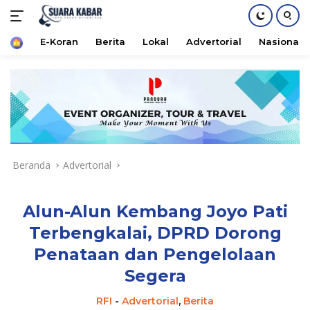
Home
E-Koran
Berita
Lokal
Advertorial
Nasional
Langsung
ke
konten
Beranda
Advertorial
Alun-Alun Kembang Joyo Pati
Terbengkalai, DPRD Dorong
Penataan dan Pengelolaan
Segera
RFI
-
Advertorial
,
Berita