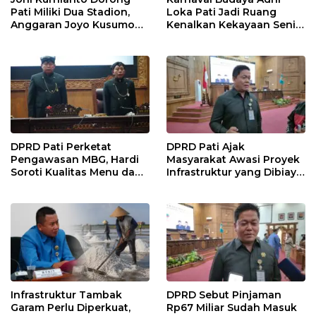
Pati Miliki Dua Stadion,
Loka Pati Jadi Ruang
Anggaran Joyo Kusumo
Kenalkan Kekayaan Seni
Diharapkan Ditambah
dan Tradisi Daerah
DPRD Pati Perketat
DPRD Pati Ajak
Pengawasan MBG, Hardi
Masyarakat Awasi Proyek
Soroti Kualitas Menu dan
Infrastruktur yang Dibiayai
Pengelolaan Anggaran
APBD
Infrastruktur Tambak
DPRD Sebut Pinjaman
Garam Perlu Diperkuat,
Rp67 Miliar Sudah Masuk