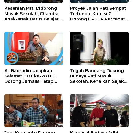
Kesenian Pati Didorong
Proyek Jalan Pati Sempat
Masuk Sekolah, Chandra:
Tertunda, Komisi C
Anak-anak Harus Belajar
Dorong DPUTR Percepat
Budaya Daerah
Pembangunan
Ali Badrudin Ucapkan
Teguh Bandang Dukung
Selamat HUT ke-28 IJTI,
Budaya Pati Masuk
Dorong Jurnalis Tetap
Sekolah, Kenalkan Sejak
Profesional dan
Dini
Independen
Joni Kurnianto Dorong
Karnaval Budaya Adhi