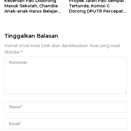
Kesenian Pati Didorong
Proyek Jalan Pati Sempat
Masuk Sekolah, Chandra:
Tertunda, Komisi C
Anak-anak Harus Belajar
Dorong DPUTR Percepat
Budaya Daerah
Pembangunan
Tinggalkan Balasan
Alamat email Anda tidak akan dipublikasikan.
Ruas yang wajib
ditandai
*