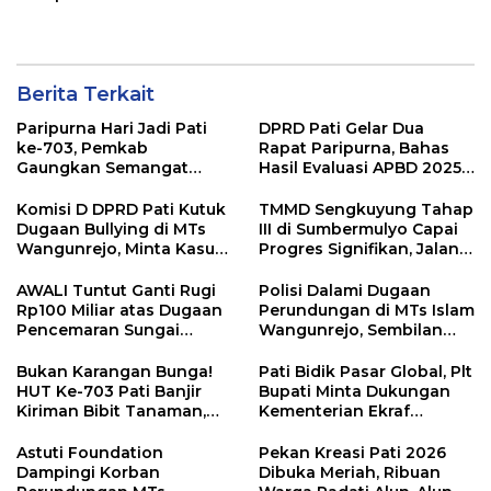
Cepat
Berita Terkait
Paripurna Hari Jadi Pati
DPRD Pati Gelar Dua
ke-703, Pemkab
Rapat Paripurna, Bahas
Gaungkan Semangat
Hasil Evaluasi APBD 2025
“Sumunar Terang
dan Perubahan Anggaran
Mbangun Kamajengan”
2026
Komisi D DPRD Pati Kutuk
TMMD Sengkuyung Tahap
Dugaan Bullying di MTs
III di Sumbermulyo Capai
Wangunrejo, Minta Kasus
Progres Signifikan, Jalan
Diusut Tuntas
Beton Rampung 100
Persen
AWALI Tuntut Ganti Rugi
Polisi Dalami Dugaan
Rp100 Miliar atas Dugaan
Perundungan di MTs Islam
Pencemaran Sungai
Wangunrejo, Sembilan
Mbango, DLH Janji Tindak
Saksi Telah Diperiksa
Lanjuti
Bukan Karangan Bunga!
Pati Bidik Pasar Global, Plt
HUT Ke-703 Pati Banjir
Bupati Minta Dukungan
Kiriman Bibit Tanaman,
Kementerian Ekraf
Bebas Sampah dan
Kembangkan UMKM
Ramah Lingkungan
Astuti Foundation
Pekan Kreasi Pati 2026
Dampingi Korban
Dibuka Meriah, Ribuan