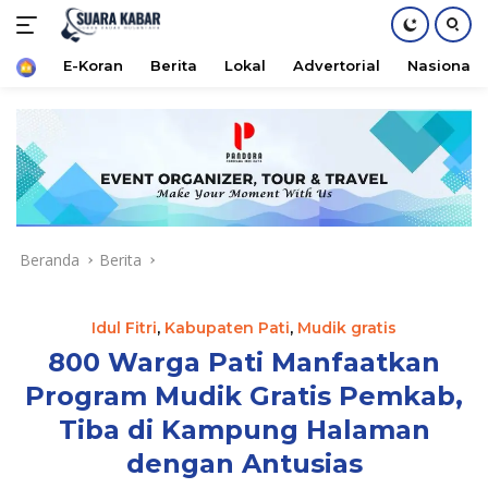
Home
E-Koran
Berita
Lokal
Advertorial
Nasional
Langsung
ke
konten
Beranda
Berita
Idul Fitri
,
Kabupaten Pati
,
Mudik gratis
800 Warga Pati Manfaatkan
Program Mudik Gratis Pemkab,
Tiba di Kampung Halaman
dengan Antusias