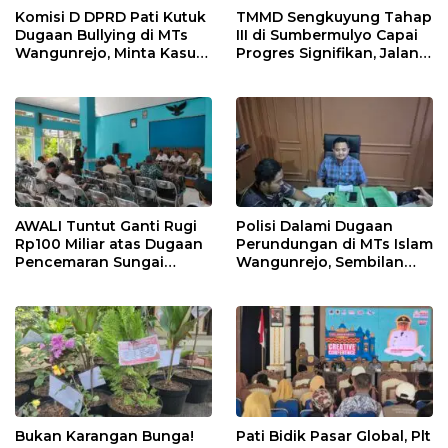
Komisi D DPRD Pati Kutuk
TMMD Sengkuyung Tahap
Dugaan Bullying di MTs
III di Sumbermulyo Capai
Wangunrejo, Minta Kasus
Progres Signifikan, Jalan
Diusut Tuntas
Beton Rampung 100
Persen
AWALI Tuntut Ganti Rugi
Polisi Dalami Dugaan
Rp100 Miliar atas Dugaan
Perundungan di MTs Islam
Pencemaran Sungai
Wangunrejo, Sembilan
Mbango, DLH Janji Tindak
Saksi Telah Diperiksa
Lanjuti
Bukan Karangan Bunga!
Pati Bidik Pasar Global, Plt