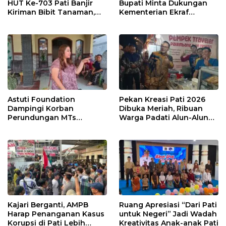
HUT Ke-703 Pati Banjir
Bupati Minta Dukungan
Kiriman Bibit Tanaman,
Kementerian Ekraf
Bebas Sampah dan
Kembangkan UMKM
Ramah Lingkungan
Astuti Foundation
Pekan Kreasi Pati 2026
Dampingi Korban
Dibuka Meriah, Ribuan
Perundungan MTs
Warga Padati Alun-Alun
Wangunrejo, Dorong
dan Dongkrak Potensi
Sinergi Cegah Bullying di
UMKM
Sekolah Berbasis Agama
Kajari Berganti, AMPB
Ruang Apresiasi “Dari Pati
Harap Penanganan Kasus
untuk Negeri” Jadi Wadah
Korupsi di Pati Lebih
Kreativitas Anak-anak Pati