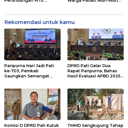
Perundungan MTs
Warga Padati Alun-Alun
Wangunrejo, Dorong
dan Dongkrak Potensi
Sinergi Cegah Bullying di
UMKM
Sekolah Berbasis Agama
Rekomendasi untuk kamu
Paripurna Hari Jadi Pati
DPRD Pati Gelar Dua
ke-703, Pemkab
Rapat Paripurna, Bahas
Gaungkan Semangat
Hasil Evaluasi APBD 2025
“Sumunar Terang
dan Perubahan Anggaran
Mbangun Kamajengan”
2026
Komisi D DPRD Pati Kutuk
TMMD Sengkuyung Tahap