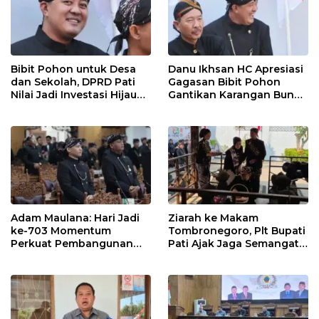
Bibit Pohon untuk Desa
Danu Ikhsan HC Apresiasi
dan Sekolah, DPRD Pati
Gagasan Bibit Pohon
Nilai Jadi Investasi Hijau
Gantikan Karangan Bunga
Jangka Panjang
Hari Jadi Pati
Adam Maulana: Hari Jadi
Ziarah ke Makam
ke-703 Momentum
Tombronegoro, Plt Bupati
Perkuat Pembangunan
Pati Ajak Jaga Semangat
dan Kesejahteraan
Pendiri untuk Wujudkan
Masyarakat Pati
Pelayanan Publik
Berkualitas