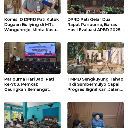
Komisi D DPRD Pati Kutuk
DPRD Pati Gelar Dua
Dugaan Bullying di MTs
Rapat Paripurna, Bahas
Wangunrejo, Minta Kasus
Hasil Evaluasi APBD 2025
Diusut Tuntas
dan Perubahan Anggaran
2026
Paripurna Hari Jadi Pati
TMMD Sengkuyung Tahap
ke-703, Pemkab
III di Sumbermulyo Capai
Gaungkan Semangat
Progres Signifikan, Jalan
“Sumunar Terang
Beton Rampung 100
Mbangun Kamajengan”
Persen