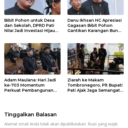
Bibit Pohon untuk Desa
Danu Ikhsan HC Apresiasi
dan Sekolah, DPRD Pati
Gagasan Bibit Pohon
Nilai Jadi Investasi Hijau
Gantikan Karangan Bunga
Jangka Panjang
Hari Jadi Pati
Adam Maulana: Hari Jadi
Ziarah ke Makam
ke-703 Momentum
Tombronegoro, Plt Bupati
Perkuat Pembangunan
Pati Ajak Jaga Semangat
dan Kesejahteraan
Pendiri untuk Wujudkan
Masyarakat Pati
Pelayanan Publik
Berkualitas
Tinggalkan Balasan
Alamat email Anda tidak akan dipublikasikan.
Ruas yang wajib