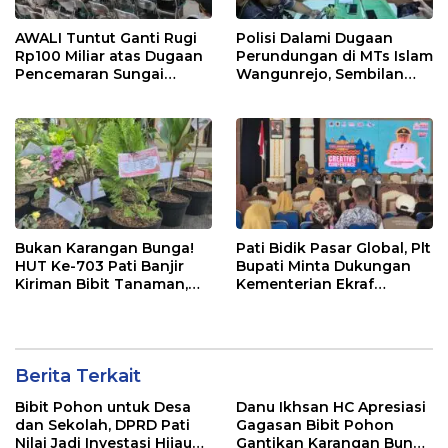
AWALI Tuntut Ganti Rugi
Polisi Dalami Dugaan
Rp100 Miliar atas Dugaan
Perundungan di MTs Islam
Pencemaran Sungai
Wangunrejo, Sembilan
Mbango, DLH Janji Tindak
Saksi Telah Diperiksa
Lanjuti
Bukan Karangan Bunga!
Pati Bidik Pasar Global, Plt
HUT Ke-703 Pati Banjir
Bupati Minta Dukungan
Kiriman Bibit Tanaman,
Kementerian Ekraf
Bebas Sampah dan
Kembangkan UMKM
Ramah Lingkungan
Berita Terkait
Bibit Pohon untuk Desa
Danu Ikhsan HC Apresiasi
dan Sekolah, DPRD Pati
Gagasan Bibit Pohon
Nilai Jadi Investasi Hijau
Gantikan Karangan Bunga