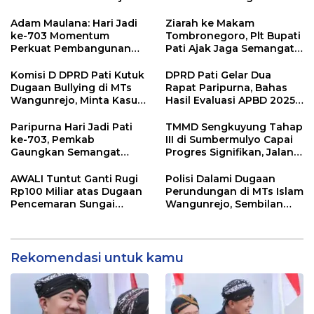
Jangka Panjang
Hari Jadi Pati
Adam Maulana: Hari Jadi
Ziarah ke Makam
ke-703 Momentum
Tombronegoro, Plt Bupati
Perkuat Pembangunan
Pati Ajak Jaga Semangat
dan Kesejahteraan
Pendiri untuk Wujudkan
Masyarakat Pati
Pelayanan Publik
Komisi D DPRD Pati Kutuk
DPRD Pati Gelar Dua
Berkualitas
Dugaan Bullying di MTs
Rapat Paripurna, Bahas
Wangunrejo, Minta Kasus
Hasil Evaluasi APBD 2025
Diusut Tuntas
dan Perubahan Anggaran
2026
Paripurna Hari Jadi Pati
TMMD Sengkuyung Tahap
ke-703, Pemkab
III di Sumbermulyo Capai
Gaungkan Semangat
Progres Signifikan, Jalan
“Sumunar Terang
Beton Rampung 100
Mbangun Kamajengan”
Persen
AWALI Tuntut Ganti Rugi
Polisi Dalami Dugaan
Rp100 Miliar atas Dugaan
Perundungan di MTs Islam
Pencemaran Sungai
Wangunrejo, Sembilan
Mbango, DLH Janji Tindak
Saksi Telah Diperiksa
Lanjuti
Rekomendasi untuk kamu