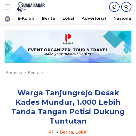
Home
E-Koran
Berita
Lokal
Advertorial
Nasional
Langsung
ke
konten
Beranda
Berita
Warga Tanjungrejo Desak
Kades Mundur, 1.000 Lebih
Tanda Tangan Petisi Dukung
Tuntutan
RFI
-
Berita
,
Lokal