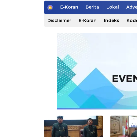
H
E-Koran
Berita
Lokal
Adve
o
m
Disclaimer
E-Koran
Indeks
Kode
e