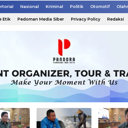
rtorial
Nasional
Kriminal
Politik
Otomotif
Olah
 Etik
Pedoman Media Siber
Privacy Policy
Redaksi