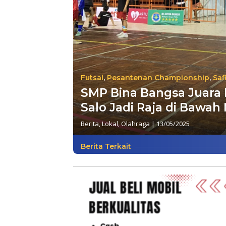
Futsal
,
Pesantenan Championship
,
Saf
SMP Bina Bangsa Juara
Salo Jadi Raja di Bawah 
Berita
,
Lokal
,
Olahraga
|
13/05/2025
Berita Terkait