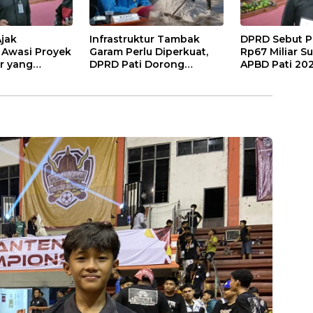
jak
Infrastruktur Tambak
DPRD Sebut P
 Awasi Proyek
Garam Perlu Diperkuat,
Rp67 Miliar 
ur yang
DPRD Pati Dorong
APBD Pati 20
PBD
Pemerintah Beri
Dukungan Lebih Serius