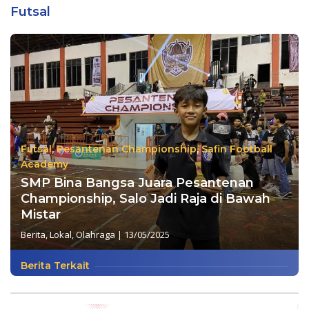
Futsal
Futsal
,
Pesantenan Championship
,
Safin Football
Academy
SMP Bina Bangsa Juara Pesantenan
Championship, Salo Jadi Raja di Bawah
Mistar
Berita
,
Lokal
,
Olahraga
|
13/05/2025
Berita Terkait