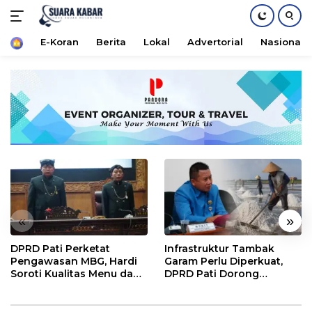
Home
E-Koran
Berita
Lokal
Advertorial
Nasional
Langsung
ke
konten
«
»
DPRD Pati Perketat
Infrastruktur Tambak
Pengawasan MBG, Hardi
Garam Perlu Diperkuat,
Soroti Kualitas Menu dan
DPRD Pati Dorong
Pengelolaan Anggaran
Pemerintah Beri
Dukungan Lebih Serius