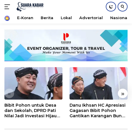
Home
E-Koran
Berita
Lokal
Advertorial
Nasional
Langsung
ke
konten
«
»
Bibit Pohon untuk Desa
Danu Ikhsan HC Apresiasi
dan Sekolah, DPRD Pati
Gagasan Bibit Pohon
Nilai Jadi Investasi Hijau
Gantikan Karangan Bunga
Jangka Panjang
Hari Jadi Pati