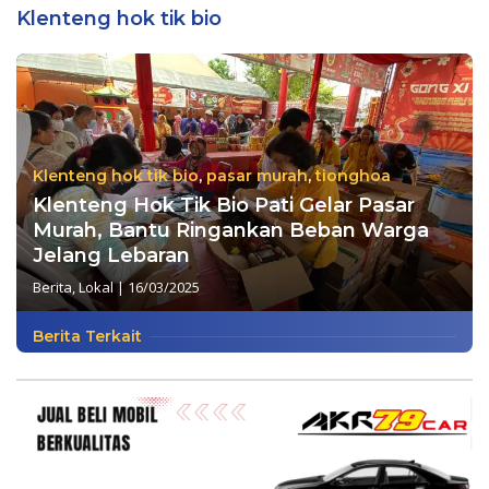
Klenteng hok tik bio
Klenteng hok tik bio
,
pasar murah
,
tionghoa
Klenteng Hok Tik Bio Pati Gelar Pasar
Murah, Bantu Ringankan Beban Warga
Jelang Lebaran
Berita
,
Lokal
|
16/03/2025
Berita Terkait