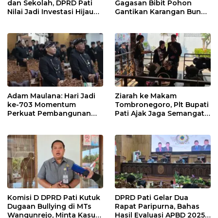
dan Sekolah, DPRD Pati
Gagasan Bibit Pohon
Nilai Jadi Investasi Hijau
Gantikan Karangan Bunga
Jangka Panjang
Hari Jadi Pati
Adam Maulana: Hari Jadi
Ziarah ke Makam
ke-703 Momentum
Tombronegoro, Plt Bupati
Perkuat Pembangunan
Pati Ajak Jaga Semangat
dan Kesejahteraan
Pendiri untuk Wujudkan
Masyarakat Pati
Pelayanan Publik
Berkualitas
Komisi D DPRD Pati Kutuk
DPRD Pati Gelar Dua
Dugaan Bullying di MTs
Rapat Paripurna, Bahas
Wangunrejo, Minta Kasus
Hasil Evaluasi APBD 2025