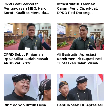
DPRD Pati Perketat
Infrastruktur Tambak
Pengawasan MBG, Hardi
Garam Perlu Diperkuat,
Soroti Kualitas Menu dan
DPRD Pati Dorong
Pengelolaan Anggaran
Pemerintah Beri
Dukungan Lebih Serius
DPRD Sebut Pinjaman
Ali Badrudin Apresiasi
Rp67 Miliar Sudah Masuk
Komitmen Plt Bupati Pati
APBD Pati 2026
Tuntaskan Jalan Rusak
hingga 2027
Bibit Pohon untuk Desa
Danu Ikhsan HC Apresiasi