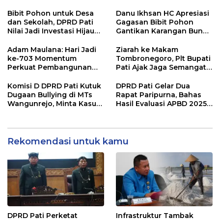
hingga 2027
Bibit Pohon untuk Desa
Danu Ikhsan HC Apresiasi
dan Sekolah, DPRD Pati
Gagasan Bibit Pohon
Nilai Jadi Investasi Hijau
Gantikan Karangan Bunga
Jangka Panjang
Hari Jadi Pati
Adam Maulana: Hari Jadi
Ziarah ke Makam
ke-703 Momentum
Tombronegoro, Plt Bupati
Perkuat Pembangunan
Pati Ajak Jaga Semangat
dan Kesejahteraan
Pendiri untuk Wujudkan
Masyarakat Pati
Pelayanan Publik
Komisi D DPRD Pati Kutuk
DPRD Pati Gelar Dua
Berkualitas
Dugaan Bullying di MTs
Rapat Paripurna, Bahas
Wangunrejo, Minta Kasus
Hasil Evaluasi APBD 2025
Diusut Tuntas
dan Perubahan Anggaran
2026
Rekomendasi untuk kamu
DPRD Pati Perketat
Infrastruktur Tambak