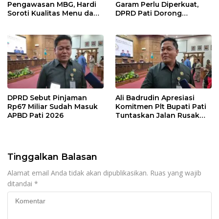
Pengawasan MBG, Hardi
Garam Perlu Diperkuat,
Soroti Kualitas Menu dan
DPRD Pati Dorong
Pengelolaan Anggaran
Pemerintah Beri
Dukungan Lebih Serius
DPRD Sebut Pinjaman
Ali Badrudin Apresiasi
Rp67 Miliar Sudah Masuk
Komitmen Plt Bupati Pati
APBD Pati 2026
Tuntaskan Jalan Rusak
hingga 2027
Tinggalkan Balasan
Alamat email Anda tidak akan dipublikasikan.
Ruas yang wajib
ditandai
*