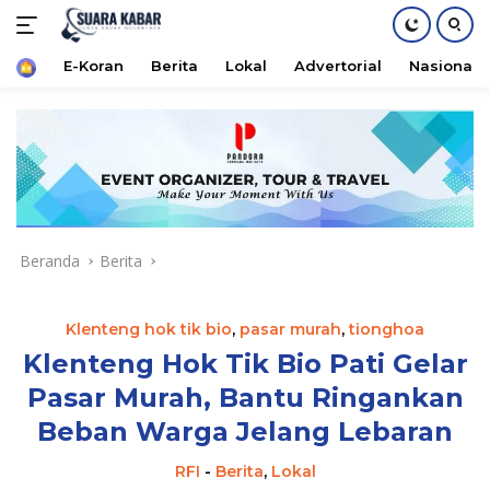
Home
E-Koran
Berita
Lokal
Advertorial
Nasional
Langsung
ke
konten
Beranda
Berita
Klenteng hok tik bio
,
pasar murah
,
tionghoa
Klenteng Hok Tik Bio Pati Gelar
Pasar Murah, Bantu Ringankan
Beban Warga Jelang Lebaran
RFI
-
Berita
,
Lokal