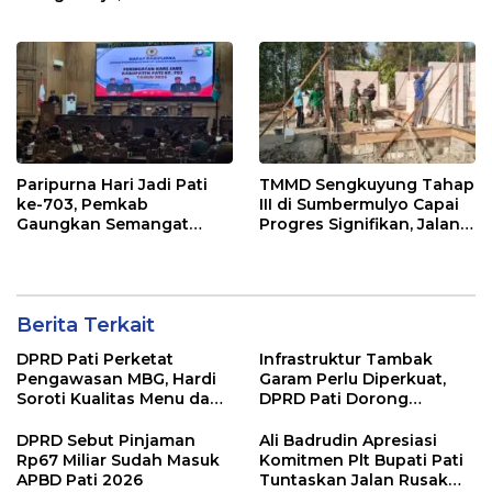
Diusut Tuntas
dan Perubahan Anggaran
2026
Paripurna Hari Jadi Pati
TMMD Sengkuyung Tahap
ke-703, Pemkab
III di Sumbermulyo Capai
Gaungkan Semangat
Progres Signifikan, Jalan
“Sumunar Terang
Beton Rampung 100
Mbangun Kamajengan”
Persen
Berita Terkait
DPRD Pati Perketat
Infrastruktur Tambak
Pengawasan MBG, Hardi
Garam Perlu Diperkuat,
Soroti Kualitas Menu dan
DPRD Pati Dorong
Pengelolaan Anggaran
Pemerintah Beri
Dukungan Lebih Serius
DPRD Sebut Pinjaman
Ali Badrudin Apresiasi
Rp67 Miliar Sudah Masuk
Komitmen Plt Bupati Pati
APBD Pati 2026
Tuntaskan Jalan Rusak