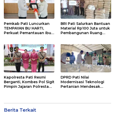
Pemkab Pati Luncurkan
BRI Pati Salurkan Bantuan
TEMPAYAN BU HARTI,
Material Rp100 Juta untuk
Perkuat Pemantauan Ibu
Pembangunan Ruang
Hamil Risiko Tinggi
Kelas MA Miftahut Thullab
Kapolresta Pati Resmi
DPRD Pati Nilai
Berganti, Kombes Pol Sigit
Modernisasi Teknologi
Pimpin Jajaran Polresta
Pertanian Mendesak
Pati
untuk Tingkatkan
Produktivitas
Berita Terkait