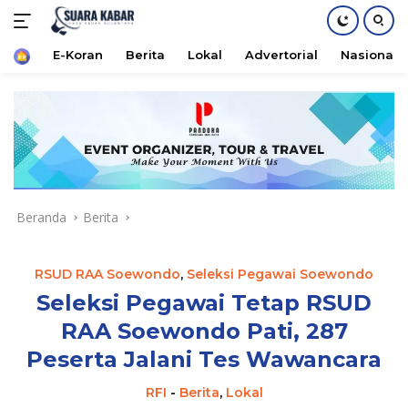
Home
E-Koran
Berita
Lokal
Advertorial
Nasional
Langsung
ke
konten
Beranda
Berita
RSUD RAA Soewondo
,
Seleksi Pegawai Soewondo
Seleksi Pegawai Tetap RSUD
RAA Soewondo Pati, 287
Peserta Jalani Tes Wawancara
RFI
-
Berita
,
Lokal