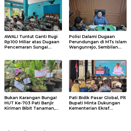
AWALI Tuntut Ganti Rugi
Polisi Dalami Dugaan
Rp100 Miliar atas Dugaan
Perundungan di MTs Islam
Pencemaran Sungai
Wangunrejo, Sembilan
Mbango, DLH Janji Tindak
Saksi Telah Diperiksa
Lanjuti
Bukan Karangan Bunga!
Pati Bidik Pasar Global, Plt
HUT Ke-703 Pati Banjir
Bupati Minta Dukungan
Kiriman Bibit Tanaman,
Kementerian Ekraf
Bebas Sampah dan
Kembangkan UMKM
Ramah Lingkungan