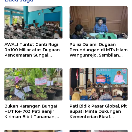
AWALI Tuntut Ganti Rugi
Polisi Dalami Dugaan
Rp100 Miliar atas Dugaan
Perundungan di MTs Islam
Pencemaran Sungai
Wangunrejo, Sembilan
Mbango, DLH Janji Tindak
Saksi Telah Diperiksa
Lanjuti
Bukan Karangan Bunga!
Pati Bidik Pasar Global, Plt
HUT Ke-703 Pati Banjir
Bupati Minta Dukungan
Kiriman Bibit Tanaman,
Kementerian Ekraf
Bebas Sampah dan
Kembangkan UMKM
Ramah Lingkungan