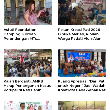
Astuti Foundation
Pekan Kreasi Pati 2026
Dampingi Korban
Dibuka Meriah, Ribuan
Perundungan MTs
Warga Padati Alun-Alun
Wangunrejo, Dorong
dan Dongkrak Potensi
Sinergi Cegah Bullying di
UMKM
Sekolah Berbasis Agama
Kajari Berganti, AMPB
Ruang Apresiasi “Dari Pati
Harap Penanganan Kasus
untuk Negeri” Jadi Wadah
Korupsi di Pati Lebih
Kreativitas Anak-anak Pati
Cepat