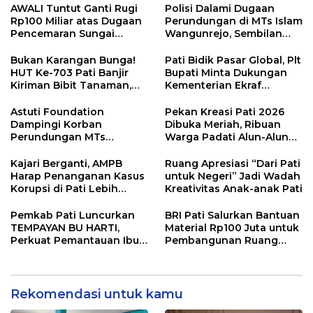
AWALI Tuntut Ganti Rugi
Polisi Dalami Dugaan
Rp100 Miliar atas Dugaan
Perundungan di MTs Islam
Pencemaran Sungai
Wangunrejo, Sembilan
Mbango, DLH Janji Tindak
Saksi Telah Diperiksa
Lanjuti
Bukan Karangan Bunga!
Pati Bidik Pasar Global, Plt
HUT Ke-703 Pati Banjir
Bupati Minta Dukungan
Kiriman Bibit Tanaman,
Kementerian Ekraf
Bebas Sampah dan
Kembangkan UMKM
Ramah Lingkungan
Astuti Foundation
Pekan Kreasi Pati 2026
Dampingi Korban
Dibuka Meriah, Ribuan
Perundungan MTs
Warga Padati Alun-Alun
Wangunrejo, Dorong
dan Dongkrak Potensi
Sinergi Cegah Bullying di
UMKM
Kajari Berganti, AMPB
Ruang Apresiasi “Dari Pati
Sekolah Berbasis Agama
Harap Penanganan Kasus
untuk Negeri” Jadi Wadah
Korupsi di Pati Lebih
Kreativitas Anak-anak Pati
Cepat
Pemkab Pati Luncurkan
BRI Pati Salurkan Bantuan
TEMPAYAN BU HARTI,
Material Rp100 Juta untuk
Perkuat Pemantauan Ibu
Pembangunan Ruang
Hamil Risiko Tinggi
Kelas MA Miftahut Thullab
Rekomendasi untuk kamu