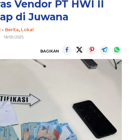
s Vendor PT HWI II
ap di Juwana
I
-
Berita
,
Lokal
18/05/2025
BAGIKAN