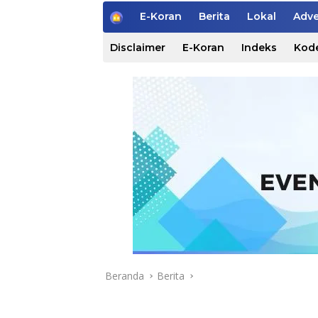
H
E-Koran
Berita
Lokal
Adve
o
m
Disclaimer
E-Koran
Indeks
Kode
e
Beranda
Berita