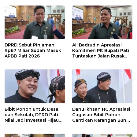
Dukungan Lebih Serius
DPRD Sebut Pinjaman
Ali Badrudin Apresiasi
Rp67 Miliar Sudah Masuk
Komitmen Plt Bupati Pati
APBD Pati 2026
Tuntaskan Jalan Rusak
hingga 2027
Bibit Pohon untuk Desa
Danu Ikhsan HC Apresiasi
dan Sekolah, DPRD Pati
Gagasan Bibit Pohon
Nilai Jadi Investasi Hijau
Gantikan Karangan Bunga
Jangka Panjang
Hari Jadi Pati