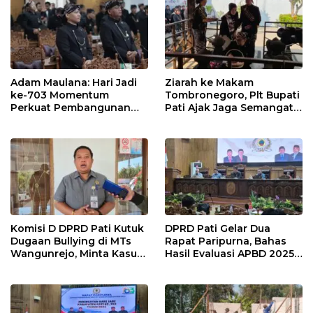
Adam Maulana: Hari Jadi
Ziarah ke Makam
ke-703 Momentum
Tombronegoro, Plt Bupati
Perkuat Pembangunan
Pati Ajak Jaga Semangat
dan Kesejahteraan
Pendiri untuk Wujudkan
Masyarakat Pati
Pelayanan Publik
Berkualitas
Komisi D DPRD Pati Kutuk
DPRD Pati Gelar Dua
Dugaan Bullying di MTs
Rapat Paripurna, Bahas
Wangunrejo, Minta Kasus
Hasil Evaluasi APBD 2025
Diusut Tuntas
dan Perubahan Anggaran
2026