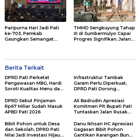
Paripurna Hari Jadi Pati
TMMD Sengkuyung Tahap
ke-703, Pemkab
III di Sumbermulyo Capai
Gaungkan Semangat
Progres Signifikan, Jalan
“Sumunar Terang
Beton Rampung 100
Mbangun Kamajengan”
Persen
Berita Terkait
DPRD Pati Perketat
Infrastruktur Tambak
Pengawasan MBG, Hardi
Garam Perlu Diperkuat,
Soroti Kualitas Menu dan
DPRD Pati Dorong
Pengelolaan Anggaran
Pemerintah Beri
Dukungan Lebih Serius
DPRD Sebut Pinjaman
Ali Badrudin Apresiasi
Rp67 Miliar Sudah Masuk
Komitmen Plt Bupati Pati
APBD Pati 2026
Tuntaskan Jalan Rusak
hingga 2027
Bibit Pohon untuk Desa
Danu Ikhsan HC Apresiasi
dan Sekolah, DPRD Pati
Gagasan Bibit Pohon
Nilai Jadi Investasi Hijau
Gantikan Karangan Bunga