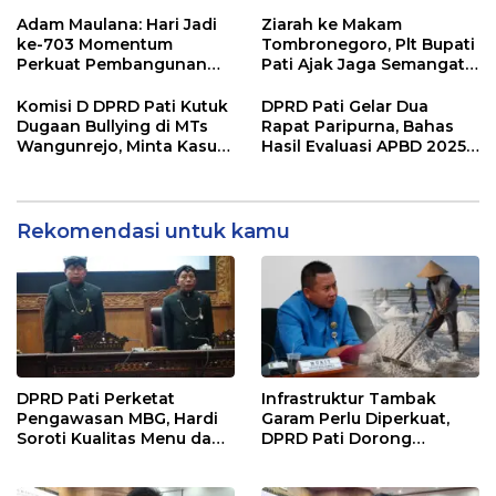
Jangka Panjang
Hari Jadi Pati
Adam Maulana: Hari Jadi
Ziarah ke Makam
ke-703 Momentum
Tombronegoro, Plt Bupati
Perkuat Pembangunan
Pati Ajak Jaga Semangat
dan Kesejahteraan
Pendiri untuk Wujudkan
Masyarakat Pati
Pelayanan Publik
Komisi D DPRD Pati Kutuk
DPRD Pati Gelar Dua
Berkualitas
Dugaan Bullying di MTs
Rapat Paripurna, Bahas
Wangunrejo, Minta Kasus
Hasil Evaluasi APBD 2025
Diusut Tuntas
dan Perubahan Anggaran
2026
Rekomendasi untuk kamu
DPRD Pati Perketat
Infrastruktur Tambak
Pengawasan MBG, Hardi
Garam Perlu Diperkuat,
Soroti Kualitas Menu dan
DPRD Pati Dorong
Pengelolaan Anggaran
Pemerintah Beri
Dukungan Lebih Serius