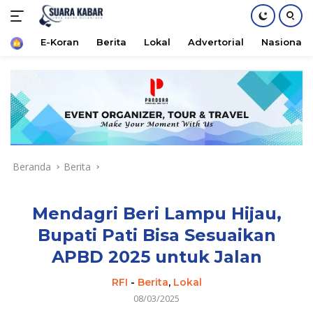
Home
E-Koran
Berita
Lokal
Advertorial
Nasional
Langsung
ke
konten
Beranda
Berita
Mendagri Beri Lampu Hijau,
Bupati Pati Bisa Sesuaikan
APBD 2025 untuk Jalan
RFI
-
Berita
,
Lokal
08/03/2025