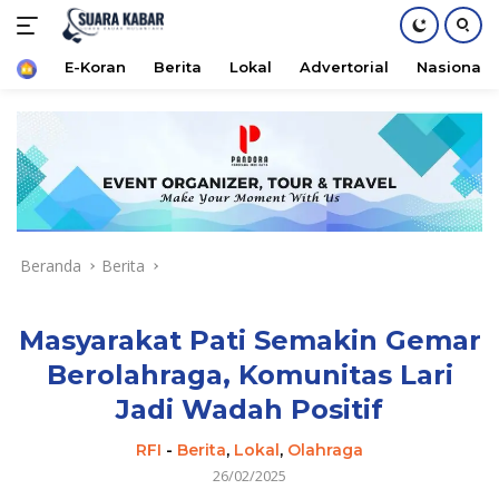
Home
E-Koran
Berita
Lokal
Advertorial
Nasional
Langsung
ke
konten
Beranda
Berita
Masyarakat Pati Semakin Gemar
Berolahraga, Komunitas Lari
Jadi Wadah Positif
RFI
-
Berita
,
Lokal
,
Olahraga
26/02/2025