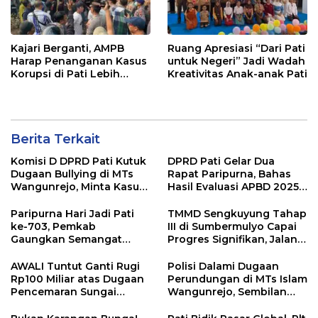
Kajari Berganti, AMPB
Ruang Apresiasi “Dari Pati
Harap Penanganan Kasus
untuk Negeri” Jadi Wadah
Korupsi di Pati Lebih
Kreativitas Anak-anak Pati
Cepat
Berita Terkait
Komisi D DPRD Pati Kutuk
DPRD Pati Gelar Dua
Dugaan Bullying di MTs
Rapat Paripurna, Bahas
Wangunrejo, Minta Kasus
Hasil Evaluasi APBD 2025
Diusut Tuntas
dan Perubahan Anggaran
2026
Paripurna Hari Jadi Pati
TMMD Sengkuyung Tahap
ke-703, Pemkab
III di Sumbermulyo Capai
Gaungkan Semangat
Progres Signifikan, Jalan
“Sumunar Terang
Beton Rampung 100
Mbangun Kamajengan”
Persen
AWALI Tuntut Ganti Rugi
Polisi Dalami Dugaan
Rp100 Miliar atas Dugaan
Perundungan di MTs Islam
Pencemaran Sungai
Wangunrejo, Sembilan
Mbango, DLH Janji Tindak
Saksi Telah Diperiksa
Lanjuti