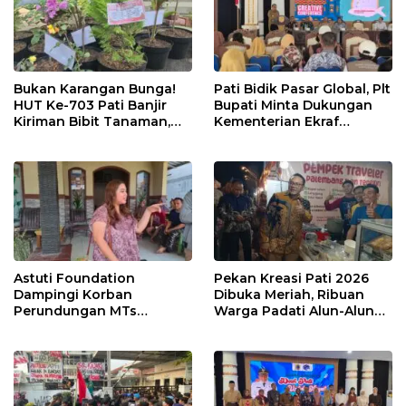
Bukan Karangan Bunga!
Pati Bidik Pasar Global, Plt
HUT Ke-703 Pati Banjir
Bupati Minta Dukungan
Kiriman Bibit Tanaman,
Kementerian Ekraf
Bebas Sampah dan
Kembangkan UMKM
Ramah Lingkungan
Astuti Foundation
Pekan Kreasi Pati 2026
Dampingi Korban
Dibuka Meriah, Ribuan
Perundungan MTs
Warga Padati Alun-Alun
Wangunrejo, Dorong
dan Dongkrak Potensi
Sinergi Cegah Bullying di
UMKM
Sekolah Berbasis Agama