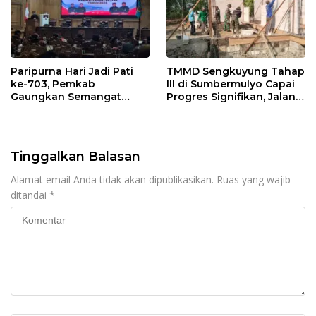
Paripurna Hari Jadi Pati
TMMD Sengkuyung Tahap
ke-703, Pemkab
III di Sumbermulyo Capai
Gaungkan Semangat
Progres Signifikan, Jalan
“Sumunar Terang
Beton Rampung 100
Mbangun Kamajengan”
Persen
Tinggalkan Balasan
Alamat email Anda tidak akan dipublikasikan.
Ruas yang wajib
ditandai
*