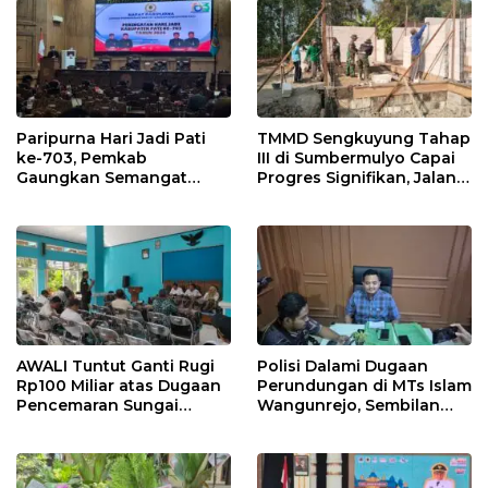
Paripurna Hari Jadi Pati
TMMD Sengkuyung Tahap
ke-703, Pemkab
III di Sumbermulyo Capai
Gaungkan Semangat
Progres Signifikan, Jalan
“Sumunar Terang
Beton Rampung 100
Mbangun Kamajengan”
Persen
AWALI Tuntut Ganti Rugi
Polisi Dalami Dugaan
Rp100 Miliar atas Dugaan
Perundungan di MTs Islam
Pencemaran Sungai
Wangunrejo, Sembilan
Mbango, DLH Janji Tindak
Saksi Telah Diperiksa
Lanjuti