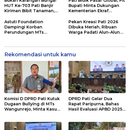
Bukan Karangan Bunga!
Pati Bidik Pasar Global, Plt
HUT Ke-703 Pati Banjir
Bupati Minta Dukungan
Kiriman Bibit Tanaman,
Kementerian Ekraf
Bebas Sampah dan
Kembangkan UMKM
Ramah Lingkungan
Astuti Foundation
Pekan Kreasi Pati 2026
Dampingi Korban
Dibuka Meriah, Ribuan
Perundungan MTs
Warga Padati Alun-Alun
Wangunrejo, Dorong
dan Dongkrak Potensi
Sinergi Cegah Bullying di
UMKM
Sekolah Berbasis Agama
Rekomendasi untuk kamu
Komisi D DPRD Pati Kutuk
DPRD Pati Gelar Dua
Dugaan Bullying di MTs
Rapat Paripurna, Bahas
Wangunrejo, Minta Kasus
Hasil Evaluasi APBD 2025
Diusut Tuntas
dan Perubahan Anggaran
2026