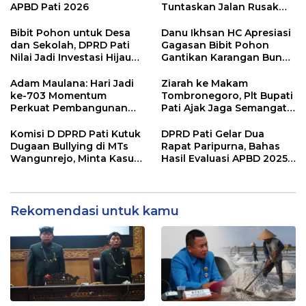
APBD Pati 2026
Tuntaskan Jalan Rusak
hingga 2027
Bibit Pohon untuk Desa
Danu Ikhsan HC Apresiasi
dan Sekolah, DPRD Pati
Gagasan Bibit Pohon
Nilai Jadi Investasi Hijau
Gantikan Karangan Bunga
Jangka Panjang
Hari Jadi Pati
Adam Maulana: Hari Jadi
Ziarah ke Makam
ke-703 Momentum
Tombronegoro, Plt Bupati
Perkuat Pembangunan
Pati Ajak Jaga Semangat
dan Kesejahteraan
Pendiri untuk Wujudkan
Masyarakat Pati
Pelayanan Publik
Komisi D DPRD Pati Kutuk
DPRD Pati Gelar Dua
Berkualitas
Dugaan Bullying di MTs
Rapat Paripurna, Bahas
Wangunrejo, Minta Kasus
Hasil Evaluasi APBD 2025
Diusut Tuntas
dan Perubahan Anggaran
2026
Rekomendasi untuk kamu