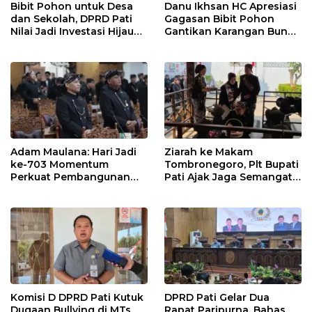
Bibit Pohon untuk Desa
Danu Ikhsan HC Apresiasi
dan Sekolah, DPRD Pati
Gagasan Bibit Pohon
Nilai Jadi Investasi Hijau
Gantikan Karangan Bunga
Jangka Panjang
Hari Jadi Pati
Adam Maulana: Hari Jadi
Ziarah ke Makam
ke-703 Momentum
Tombronegoro, Plt Bupati
Perkuat Pembangunan
Pati Ajak Jaga Semangat
dan Kesejahteraan
Pendiri untuk Wujudkan
Masyarakat Pati
Pelayanan Publik
Berkualitas
Komisi D DPRD Pati Kutuk
DPRD Pati Gelar Dua
Dugaan Bullying di MTs
Rapat Paripurna, Bahas