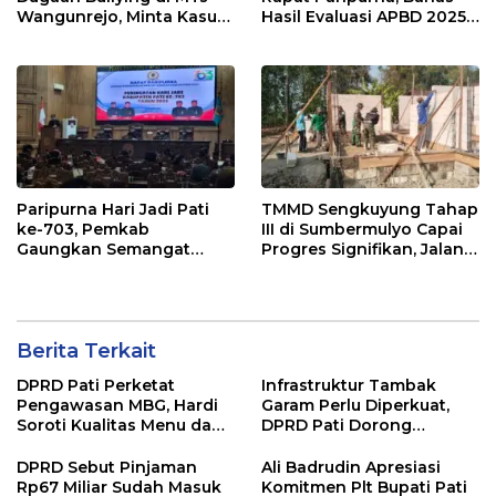
Wangunrejo, Minta Kasus
Hasil Evaluasi APBD 2025
Diusut Tuntas
dan Perubahan Anggaran
2026
Paripurna Hari Jadi Pati
TMMD Sengkuyung Tahap
ke-703, Pemkab
III di Sumbermulyo Capai
Gaungkan Semangat
Progres Signifikan, Jalan
“Sumunar Terang
Beton Rampung 100
Mbangun Kamajengan”
Persen
Berita Terkait
DPRD Pati Perketat
Infrastruktur Tambak
Pengawasan MBG, Hardi
Garam Perlu Diperkuat,
Soroti Kualitas Menu dan
DPRD Pati Dorong
Pengelolaan Anggaran
Pemerintah Beri
Dukungan Lebih Serius
DPRD Sebut Pinjaman
Ali Badrudin Apresiasi
Rp67 Miliar Sudah Masuk
Komitmen Plt Bupati Pati