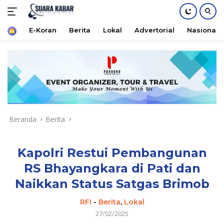
Home
E-Koran
Berita
Lokal
Advertorial
Nasional
Langsung
ke
konten
Beranda
Berita
Kapolri Restui Pembangunan
RS Bhayangkara di Pati dan
Naikkan Status Satgas Brimob
RFI
-
Berita
,
Lokal
27/02/2025