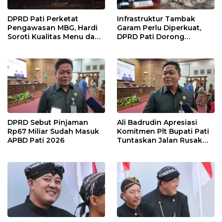
DPRD Pati Perketat
Infrastruktur Tambak
Pengawasan MBG, Hardi
Garam Perlu Diperkuat,
Soroti Kualitas Menu dan
DPRD Pati Dorong
Pengelolaan Anggaran
Pemerintah Beri
Dukungan Lebih Serius
DPRD Sebut Pinjaman
Ali Badrudin Apresiasi
Rp67 Miliar Sudah Masuk
Komitmen Plt Bupati Pati
APBD Pati 2026
Tuntaskan Jalan Rusak
hingga 2027