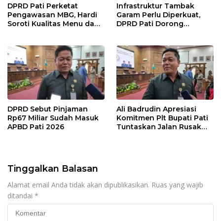
DPRD Pati Perketat
Infrastruktur Tambak
Pengawasan MBG, Hardi
Garam Perlu Diperkuat,
Soroti Kualitas Menu dan
DPRD Pati Dorong
Pengelolaan Anggaran
Pemerintah Beri
Dukungan Lebih Serius
DPRD Sebut Pinjaman
Ali Badrudin Apresiasi
Rp67 Miliar Sudah Masuk
Komitmen Plt Bupati Pati
APBD Pati 2026
Tuntaskan Jalan Rusak
hingga 2027
Tinggalkan Balasan
Alamat email Anda tidak akan dipublikasikan.
Ruas yang wajib
ditandai
*