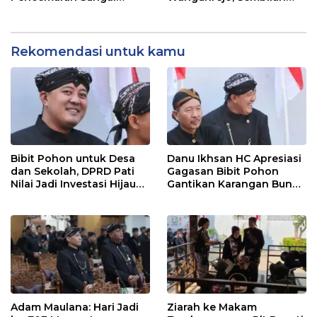
Mbango, DLH Janji Tindak
Saksi Telah Diperiksa
Lanjuti
Rekomendasi untuk kamu
Bibit Pohon untuk Desa
Danu Ikhsan HC Apresiasi
dan Sekolah, DPRD Pati
Gagasan Bibit Pohon
Nilai Jadi Investasi Hijau
Gantikan Karangan Bunga
Jangka Panjang
Hari Jadi Pati
Adam Maulana: Hari Jadi
Ziarah ke Makam