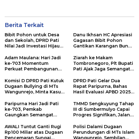
Bebas Sampah dan
Kembangkan UMKM
Ramah Lingkungan
Berita Terkait
Bibit Pohon untuk Desa
Danu Ikhsan HC Apresiasi
dan Sekolah, DPRD Pati
Gagasan Bibit Pohon
Nilai Jadi Investasi Hijau
Gantikan Karangan Bunga
Jangka Panjang
Hari Jadi Pati
Adam Maulana: Hari Jadi
Ziarah ke Makam
ke-703 Momentum
Tombronegoro, Plt Bupati
Perkuat Pembangunan
Pati Ajak Jaga Semangat
dan Kesejahteraan
Pendiri untuk Wujudkan
Masyarakat Pati
Pelayanan Publik
Komisi D DPRD Pati Kutuk
DPRD Pati Gelar Dua
Berkualitas
Dugaan Bullying di MTs
Rapat Paripurna, Bahas
Wangunrejo, Minta Kasus
Hasil Evaluasi APBD 2025
Diusut Tuntas
dan Perubahan Anggaran
2026
Paripurna Hari Jadi Pati
TMMD Sengkuyung Tahap
ke-703, Pemkab
III di Sumbermulyo Capai
Gaungkan Semangat
Progres Signifikan, Jalan
“Sumunar Terang
Beton Rampung 100
Mbangun Kamajengan”
Persen
AWALI Tuntut Ganti Rugi
Polisi Dalami Dugaan
Rp100 Miliar atas Dugaan
Perundungan di MTs Islam
Pencemaran Sungai
Wangunrejo, Sembilan