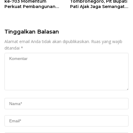
ke-703 Momentum
Tombronegoro, Plt Bupati
Perkuat Pembangunan
Pati Ajak Jaga Semangat
dan Kesejahteraan
Pendiri untuk Wujudkan
Masyarakat Pati
Pelayanan Publik
Berkualitas
Tinggalkan Balasan
Alamat email Anda tidak akan dipublikasikan.
Ruas yang wajib
ditandai
*