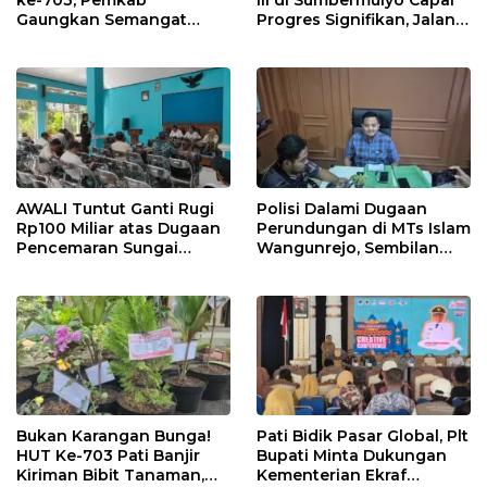
ke-703, Pemkab
III di Sumbermulyo Capai
Gaungkan Semangat
Progres Signifikan, Jalan
“Sumunar Terang
Beton Rampung 100
Mbangun Kamajengan”
Persen
AWALI Tuntut Ganti Rugi
Polisi Dalami Dugaan
Rp100 Miliar atas Dugaan
Perundungan di MTs Islam
Pencemaran Sungai
Wangunrejo, Sembilan
Mbango, DLH Janji Tindak
Saksi Telah Diperiksa
Lanjuti
Bukan Karangan Bunga!
Pati Bidik Pasar Global, Plt
HUT Ke-703 Pati Banjir
Bupati Minta Dukungan
Kiriman Bibit Tanaman,
Kementerian Ekraf