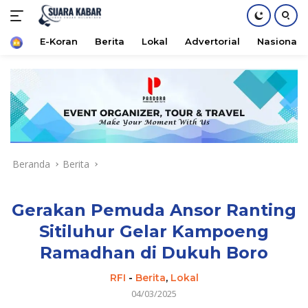
Home
E-Koran
Berita
Lokal
Advertorial
Nasional
Langsung
ke
konten
Beranda
Berita
Gerakan Pemuda Ansor Ranting
Sitiluhur Gelar Kampoeng
Ramadhan di Dukuh Boro
RFI
-
Berita
,
Lokal
04/03/2025