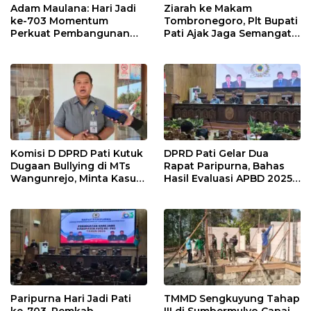
Adam Maulana: Hari Jadi
Ziarah ke Makam
ke-703 Momentum
Tombronegoro, Plt Bupati
Perkuat Pembangunan
Pati Ajak Jaga Semangat
dan Kesejahteraan
Pendiri untuk Wujudkan
Masyarakat Pati
Pelayanan Publik
Berkualitas
Komisi D DPRD Pati Kutuk
DPRD Pati Gelar Dua
Dugaan Bullying di MTs
Rapat Paripurna, Bahas
Wangunrejo, Minta Kasus
Hasil Evaluasi APBD 2025
Diusut Tuntas
dan Perubahan Anggaran
2026
Paripurna Hari Jadi Pati
TMMD Sengkuyung Tahap