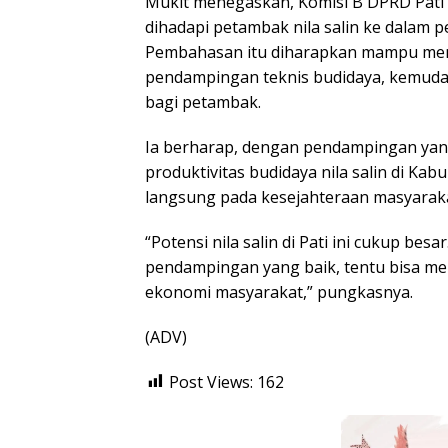
Mukit menegaskan, Komisi B DPRD Pat
dihadapi petambak nila salin ke dalam 
Pembahasan itu diharapkan mampu meng
pendampingan teknis budidaya, kemud
bagi petambak.
Ia berharap, dengan pendampingan yang 
produktivitas budidaya nila salin di K
langsung pada kesejahteraan masyarakat
“Potensi nila salin di Pati ini cukup be
pendampingan yang baik, tentu bisa m
ekonomi masyarakat,” pungkasnya.
(ADV)
Post Views:
162