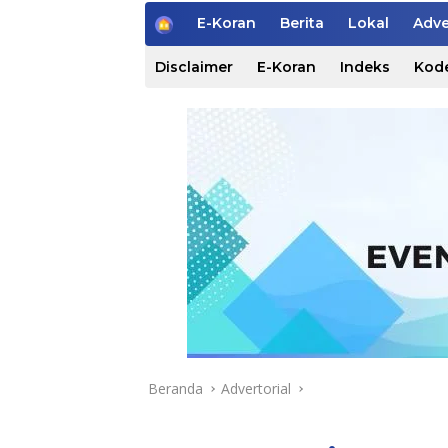
H
E-Koran
Berita
Lokal
Adve
o
m
Disclaimer
E-Koran
Indeks
Kode
e
Beranda
Advertorial