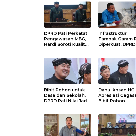
DPRD Pati Perketat
Infrastruktur
Pengawasan MBG,
Tambak Garam P
Hardi Soroti Kualitas
Diperkuat, DPRD
Menu dan
Dorong Pemerin
Pengelolaan
Beri Dukungan
Anggaran
Lebih Serius
Bibit Pohon untuk
Danu Ikhsan HC
Desa dan Sekolah,
Apresiasi Gagas
DPRD Pati Nilai Jadi
Bibit Pohon
Investasi Hijau
Gantikan Karan
Jangka Panjang
Bunga Hari Jadi 