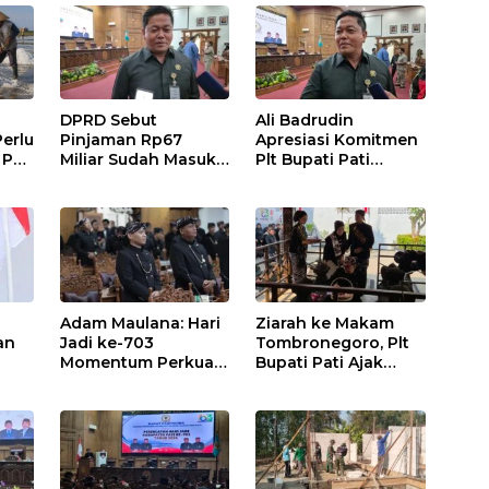
DPRD Sebut
Ali Badrudin
erlu
Pinjaman Rp67
Apresiasi Komitmen
 Pati
Miliar Sudah Masuk
Plt Bupati Pati
tah
APBD Pati 2026
Tuntaskan Jalan
Rusak hingga 2027
Adam Maulana: Hari
Ziarah ke Makam
an
Jadi ke-703
Tombronegoro, Plt
Momentum Perkuat
Bupati Pati Ajak
gan
Pembangunan dan
Jaga Semangat
Pati
Kesejahteraan
Pendiri untuk
Masyarakat Pati
Wujudkan
Pelayanan Publik
Berkualitas