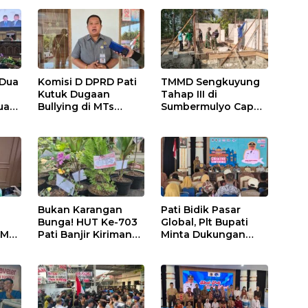
 Dua
Komisi D DPRD Pati
TMMD Sengkuyung
,
Kutuk Dugaan
Tahap III di
uasi
Bullying di MTs
Sumbermulyo Capai
Wangunrejo, Minta
Progres Signifikan,
Kasus Diusut Tuntas
Jalan Beton
Rampung 100
Persen
Bukan Karangan
Pati Bidik Pasar
Bunga! HUT Ke-703
Global, Plt Bupati
 MTs
Pati Banjir Kiriman
Minta Dukungan
o,
Bibit Tanaman,
Kementerian Ekraf
Bebas Sampah dan
Kembangkan UMKM
Ramah Lingkungan