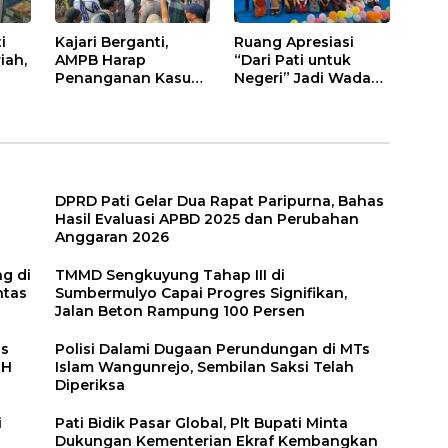
i
Kajari Berganti,
Ruang Apresiasi
iah,
AMPB Harap
“Dari Pati untuk
Penanganan Kasus
Negeri” Jadi Wadah
n
Korupsi di Pati Lebih
Kreativitas Anak-
Cepat
anak Pati
DPRD Pati Gelar Dua Rapat Paripurna, Bahas
Hasil Evaluasi APBD 2025 dan Perubahan
Anggaran 2026
g di
TMMD Sengkuyung Tahap III di
ntas
Sumbermulyo Capai Progres Signifikan,
Jalan Beton Rampung 100 Persen
as
Polisi Dalami Dugaan Perundungan di MTs
LH
Islam Wangunrejo, Sembilan Saksi Telah
Diperiksa
i
Pati Bidik Pasar Global, Plt Bupati Minta
Dukungan Kementerian Ekraf Kembangkan