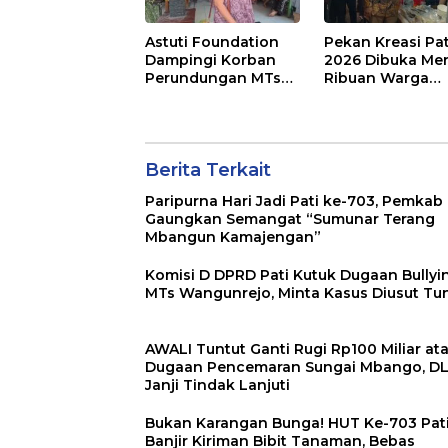
Astuti Foundation
Pekan Kreasi Pat
Dampingi Korban
2026 Dibuka Mer
Perundungan MTs
Ribuan Warga
Wangunrejo,
Padati Alun-Alu
Dorong Sinergi
dan Dongkrak
Cegah Bullying di
Potensi UMKM
Sekolah Berbasis
Agama
Berita Terkait
Paripurna Hari Jadi Pati ke-703, Pemkab
Gaungkan Semangat “Sumunar Terang
Mbangun Kamajengan”
Komisi D DPRD Pati Kutuk Dugaan Bullyin
MTs Wangunrejo, Minta Kasus Diusut Tu
AWALI Tuntut Ganti Rugi Rp100 Miliar at
Dugaan Pencemaran Sungai Mbango, D
Janji Tindak Lanjuti
Bukan Karangan Bunga! HUT Ke-703 Pat
Banjir Kiriman Bibit Tanaman, Bebas