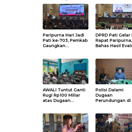
Paripurna Hari Jadi
DPRD Pati Gelar
Pati ke-703, Pemkab
Rapat Paripurna
Gaungkan
Bahas Hasil Eval
Semangat “Sumunar
APBD 2025 dan
Terang Mbangun
Perubahan
Kamajengan”
Anggaran 2026
AWALI Tuntut Ganti
Polisi Dalami
Rugi Rp100 Miliar
Dugaan
atas Dugaan
Perundungan di
Pencemaran Sungai
Islam Wangunrej
Mbango, DLH Janji
Sembilan Saksi
Tindak Lanjuti
Telah Diperiksa