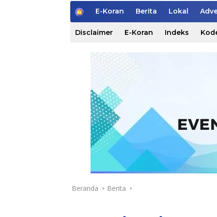
H
E-Koran
Berita
Lokal
Adve
o
m
Disclaimer
E-Koran
Indeks
Kode
e
Beranda
Berita