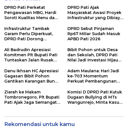
DPRD Pati Perketat
DPRD Pati Ajak
Pengawasan MBG, Hardi
Masyarakat Awasi Proyek
Soroti Kualitas Menu dan
Infrastruktur yang Dibiayai
Pengelolaan Anggaran
APBD
Infrastruktur Tambak
DPRD Sebut Pinjaman
Garam Perlu Diperkuat,
Rp67 Miliar Sudah Masuk
DPRD Pati Dorong
APBD Pati 2026
Pemerintah Beri
Dukungan Lebih Serius
Ali Badrudin Apresiasi
Bibit Pohon untuk Desa
Komitmen Plt Bupati Pati
dan Sekolah, DPRD Pati
Tuntaskan Jalan Rusak
Nilai Jadi Investasi Hijau
hingga 2027
Jangka Panjang
Danu Ikhsan HC Apresiasi
Adam Maulana: Hari Jadi
Gagasan Bibit Pohon
ke-703 Momentum
Gantikan Karangan Bunga
Perkuat Pembangunan
Hari Jadi Pati
dan Kesejahteraan
Masyarakat Pati
Ziarah ke Makam
Komisi D DPRD Pati Kutuk
Tombronegoro, Plt Bupati
Dugaan Bullying di MTs
Pati Ajak Jaga Semangat
Wangunrejo, Minta Kasus
Pendiri untuk Wujudkan
Diusut Tuntas
Pelayanan Publik
Berkualitas
Rekomendasi untuk kamu