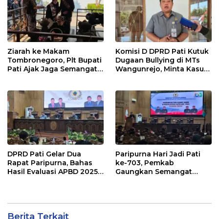
Ziarah ke Makam
Komisi D DPRD Pati Kutuk
Tombronegoro, Plt Bupati
Dugaan Bullying di MTs
Pati Ajak Jaga Semangat
Wangunrejo, Minta Kasus
Pendiri untuk Wujudkan
Diusut Tuntas
Pelayanan Publik
Berkualitas
DPRD Pati Gelar Dua
Paripurna Hari Jadi Pati
Rapat Paripurna, Bahas
ke-703, Pemkab
Hasil Evaluasi APBD 2025
Gaungkan Semangat
dan Perubahan Anggaran
“Sumunar Terang
2026
Mbangun Kamajengan”
Berita Terkait