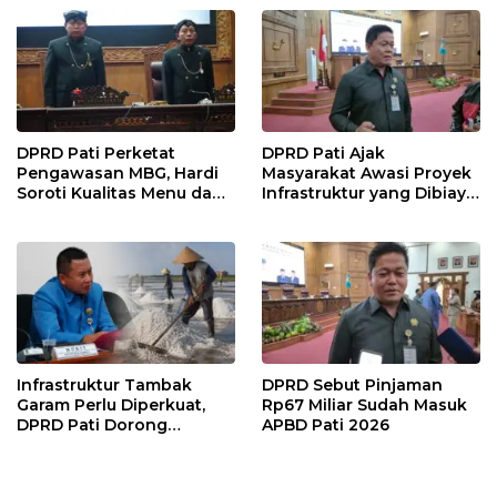
DPRD Pati Perketat
DPRD Pati Ajak
Pengawasan MBG, Hardi
Masyarakat Awasi Proyek
Soroti Kualitas Menu dan
Infrastruktur yang Dibiayai
Pengelolaan Anggaran
APBD
Infrastruktur Tambak
DPRD Sebut Pinjaman
Garam Perlu Diperkuat,
Rp67 Miliar Sudah Masuk
DPRD Pati Dorong
APBD Pati 2026
Pemerintah Beri
Dukungan Lebih Serius