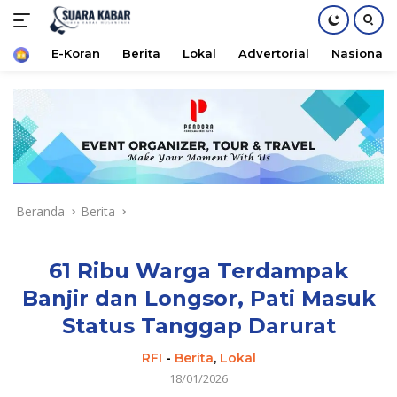
Home
E-Koran
Berita
Lokal
Advertorial
Nasional
Langsung
ke
konten
Beranda
Berita
61 Ribu Warga Terdampak
Banjir dan Longsor, Pati Masuk
Status Tanggap Darurat
RFI
-
Berita
,
Lokal
18/01/2026