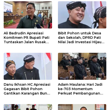
Ali Badrudin Apresiasi
Bibit Pohon untuk Desa
Komitmen Plt Bupati Pati
dan Sekolah, DPRD Pati
Tuntaskan Jalan Rusak
Nilai Jadi Investasi Hijau
hingga 2027
Jangka Panjang
Danu Ikhsan HC Apresiasi
Adam Maulana: Hari Jadi
Gagasan Bibit Pohon
ke-703 Momentum
Gantikan Karangan Bunga
Perkuat Pembangunan
Hari Jadi Pati
dan Kesejahteraan
Masyarakat Pati