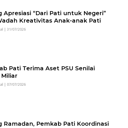
 Apresiasi “Dari Pati untuk Negeri”
Wadah Kreativitas Anak-anak Pati
al
|
31/07/2026
b Pati Terima Aset PSU Senilai
Miliar
al
|
07/07/2026
g Ramadan, Pemkab Pati Koordinasi