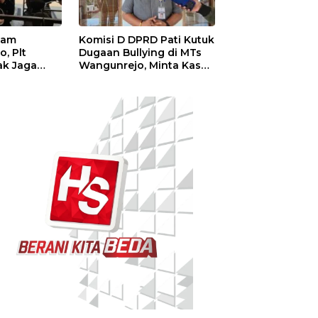
kam
Komisi D DPRD Pati Kutuk
, Plt
Dugaan Bullying di MTs
ak Jaga
Wangunrejo, Minta Kasus
diri untuk
Diusut Tuntas
layanan
itas