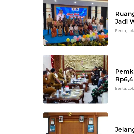
Ruang
Jadi 
Berita
,
Lok
Pemka
Rp6,4 
Berita
,
Lok
Jelan