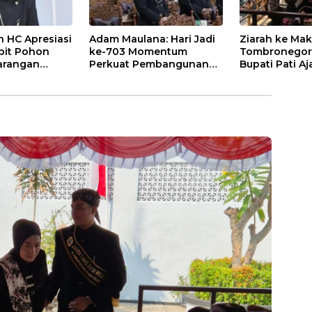
 HC Apresiasi
Adam Maulana: Hari Jadi
Ziarah ke Ma
bit Pohon
ke-703 Momentum
Tombronegoro
arangan
Perkuat Pembangunan
Bupati Pati Aj
Jadi Pati
dan Kesejahteraan
Semangat Pen
Masyarakat Pati
Wujudkan Pe
Publik Berkual