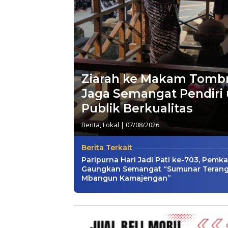
Ziarah ke Makam Tombro
Jaga Semangat Pendiri
Publik Berkualitas
Berita
,
Lokal
|
07/08/2026
Berita Terkait
Paripurna Hari Jadi Pati ke-703, Pemk
Gaungkan Semangat “Sumunar Teran
Mbangun Kamajengan”