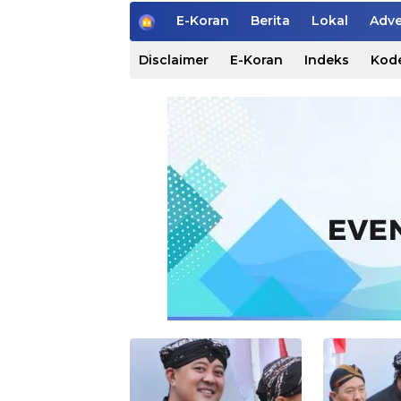
H
E-Koran
Berita
Lokal
Adve
o
m
Disclaimer
E-Koran
Indeks
Kode
e