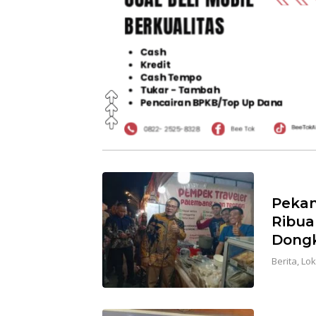
Pekan
Ribua
Dongk
Berita
,
Lok