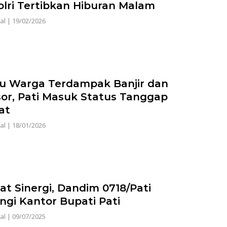
olri Tertibkan Hiburan Malam
al
|
19/02/2026
bu Warga Terdampak Banjir dan
or, Pati Masuk Status Tanggap
at
al
|
18/01/2026
at Sinergi, Dandim 0718/Pati
ngi Kantor Bupati Pati
al
|
09/07/2025