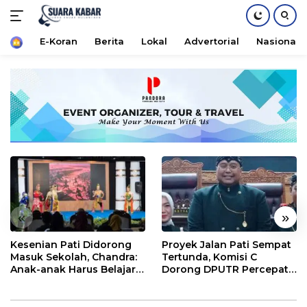
Home
E-Koran
Berita
Lokal
Advertorial
Nasional
Langsung
ke
konten
«
»
Kesenian Pati Didorong
Proyek Jalan Pati Sempat
Masuk Sekolah, Chandra:
Tertunda, Komisi C
Anak-anak Harus Belajar
Dorong DPUTR Percepat
Budaya Daerah
Pembangunan