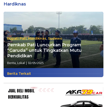
Hardiknas
Bupati Pati
,
Hardiknas
,
Sudewo
Pemkab Pati Luncurkan Program
“Garuda” untuk Tingkatkan Mutu
Pendidikan
Berita
,
Lokal
|
02/05/2025
Berita Terkait