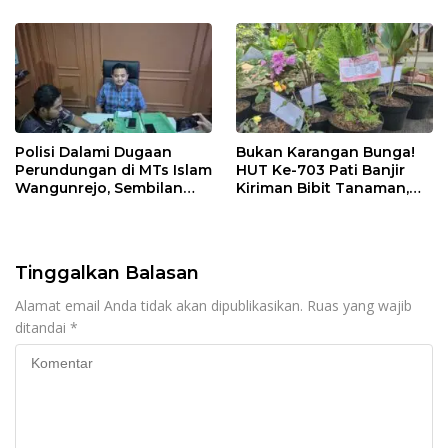
Persen
Lanjuti
Polisi Dalami Dugaan
Bukan Karangan Bunga!
Perundungan di MTs Islam
HUT Ke-703 Pati Banjir
Wangunrejo, Sembilan
Kiriman Bibit Tanaman,
Saksi Telah Diperiksa
Bebas Sampah dan
Ramah Lingkungan
Tinggalkan Balasan
Alamat email Anda tidak akan dipublikasikan.
Ruas yang wajib
ditandai
*