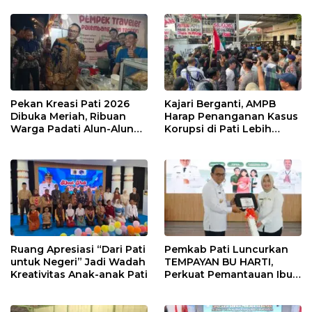
Sinergi Cegah Bullying di
Sekolah Berbasis Agama
Pekan Kreasi Pati 2026
Kajari Berganti, AMPB
Dibuka Meriah, Ribuan
Harap Penanganan Kasus
Warga Padati Alun-Alun
Korupsi di Pati Lebih
dan Dongkrak Potensi
Cepat
UMKM
Ruang Apresiasi “Dari Pati
Pemkab Pati Luncurkan
untuk Negeri” Jadi Wadah
TEMPAYAN BU HARTI,
Kreativitas Anak-anak Pati
Perkuat Pemantauan Ibu
Hamil Risiko Tinggi