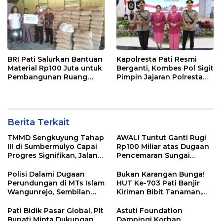
BRI Pati Salurkan Bantuan
Kapolresta Pati Resmi
Material Rp100 Juta untuk
Berganti, Kombes Pol Sigit
Pembangunan Ruang
Pimpin Jajaran Polresta
Kelas MA Miftahut Thullab
Pati
Berita Terkait
TMMD Sengkuyung Tahap
AWALI Tuntut Ganti Rugi
III di Sumbermulyo Capai
Rp100 Miliar atas Dugaan
Progres Signifikan, Jalan
Pencemaran Sungai
Beton Rampung 100
Mbango, DLH Janji Tindak
Persen
Lanjuti
Polisi Dalami Dugaan
Bukan Karangan Bunga!
Perundungan di MTs Islam
HUT Ke-703 Pati Banjir
Wangunrejo, Sembilan
Kiriman Bibit Tanaman,
Saksi Telah Diperiksa
Bebas Sampah dan
Ramah Lingkungan
Pati Bidik Pasar Global, Plt
Astuti Foundation
Bupati Minta Dukungan
Dampingi Korban