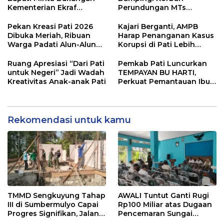
Kementerian Ekraf
Perundungan MTs
Kembangkan UMKM
Wangunrejo, Dorong
Sinergi Cegah Bullying di
Pekan Kreasi Pati 2026
Kajari Berganti, AMPB
Sekolah Berbasis Agama
Dibuka Meriah, Ribuan
Harap Penanganan Kasus
Warga Padati Alun-Alun
Korupsi di Pati Lebih
dan Dongkrak Potensi
Cepat
UMKM
Ruang Apresiasi “Dari Pati
Pemkab Pati Luncurkan
untuk Negeri” Jadi Wadah
TEMPAYAN BU HARTI,
Kreativitas Anak-anak Pati
Perkuat Pemantauan Ibu
Hamil Risiko Tinggi
Rekomendasi untuk kamu
TMMD Sengkuyung Tahap
AWALI Tuntut Ganti Rugi
III di Sumbermulyo Capai
Rp100 Miliar atas Dugaan
Progres Signifikan, Jalan
Pencemaran Sungai
Beton Rampung 100
Mbango, DLH Janji Tindak