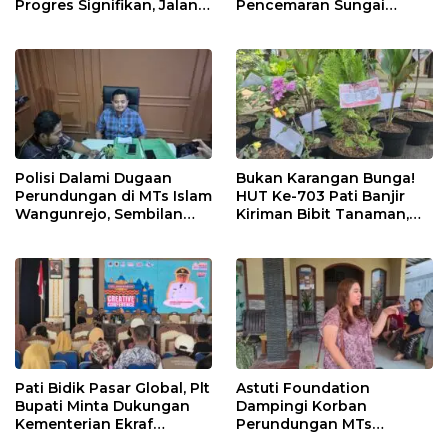
Progres Signifikan, Jalan
Pencemaran Sungai
Beton Rampung 100
Mbango, DLH Janji Tindak
Persen
Lanjuti
Polisi Dalami Dugaan
Bukan Karangan Bunga!
Perundungan di MTs Islam
HUT Ke-703 Pati Banjir
Wangunrejo, Sembilan
Kiriman Bibit Tanaman,
Saksi Telah Diperiksa
Bebas Sampah dan
Ramah Lingkungan
Pati Bidik Pasar Global, Plt
Astuti Foundation
Bupati Minta Dukungan
Dampingi Korban
Kementerian Ekraf
Perundungan MTs
Kembangkan UMKM
Wangunrejo, Dorong