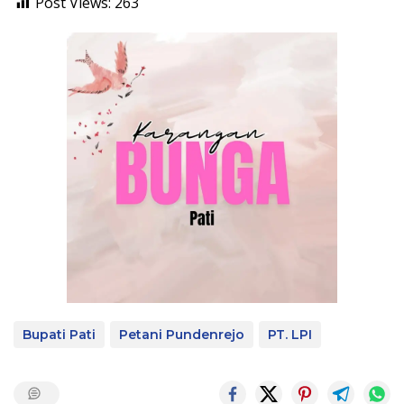
Post Views:
263
Bupati Pati
Petani Pundenrejo
PT. LPI