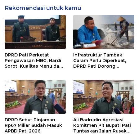
Rekomendasi untuk kamu
DPRD Pati Perketat
Infrastruktur Tambak
Pengawasan MBG, Hardi
Garam Perlu Diperkuat,
Soroti Kualitas Menu dan
DPRD Pati Dorong
Pengelolaan Anggaran
Pemerintah Beri
Dukungan Lebih Serius
DPRD Sebut Pinjaman
Ali Badrudin Apresiasi
Rp67 Miliar Sudah Masuk
Komitmen Plt Bupati Pati
APBD Pati 2026
Tuntaskan Jalan Rusak
hingga 2027