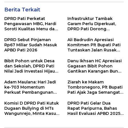
Berita Terkait
DPRD Pati Perketat
Infrastruktur Tambak
Pengawasan MBG, Hardi
Garam Perlu Diperkuat,
Soroti Kualitas Menu dan
DPRD Pati Dorong
Pengelolaan Anggaran
Pemerintah Beri
Dukungan Lebih Serius
DPRD Sebut Pinjaman
Ali Badrudin Apresiasi
Rp67 Miliar Sudah Masuk
Komitmen Plt Bupati Pati
APBD Pati 2026
Tuntaskan Jalan Rusak
hingga 2027
Bibit Pohon untuk Desa
Danu Ikhsan HC Apresiasi
dan Sekolah, DPRD Pati
Gagasan Bibit Pohon
Nilai Jadi Investasi Hijau
Gantikan Karangan Bunga
Jangka Panjang
Hari Jadi Pati
Adam Maulana: Hari Jadi
Ziarah ke Makam
ke-703 Momentum
Tombronegoro, Plt Bupati
Perkuat Pembangunan
Pati Ajak Jaga Semangat
dan Kesejahteraan
Pendiri untuk Wujudkan
Masyarakat Pati
Pelayanan Publik
Komisi D DPRD Pati Kutuk
DPRD Pati Gelar Dua
Berkualitas
Dugaan Bullying di MTs
Rapat Paripurna, Bahas
Wangunrejo, Minta Kasus
Hasil Evaluasi APBD 2025
Diusut Tuntas
dan Perubahan Anggaran
2026