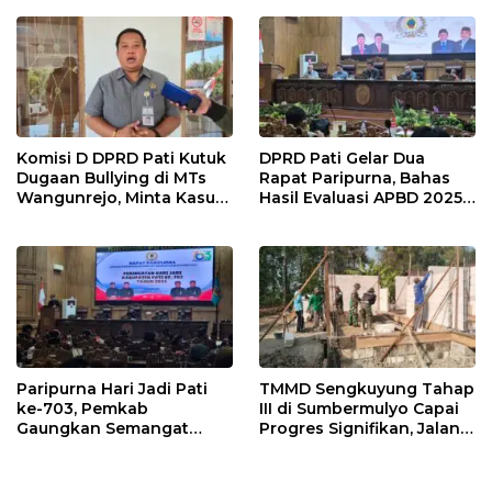
Masyarakat Pati
Pelayanan Publik
Berkualitas
Komisi D DPRD Pati Kutuk
DPRD Pati Gelar Dua
Dugaan Bullying di MTs
Rapat Paripurna, Bahas
Wangunrejo, Minta Kasus
Hasil Evaluasi APBD 2025
Diusut Tuntas
dan Perubahan Anggaran
2026
Paripurna Hari Jadi Pati
TMMD Sengkuyung Tahap
ke-703, Pemkab
III di Sumbermulyo Capai
Gaungkan Semangat
Progres Signifikan, Jalan
“Sumunar Terang
Beton Rampung 100
Mbangun Kamajengan”
Persen