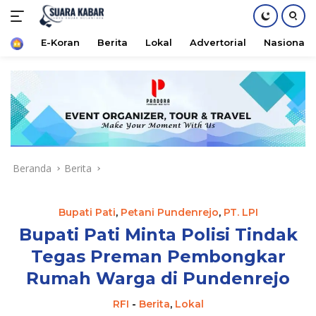
Home
E-Koran
Berita
Lokal
Advertorial
Nasional
Langsung
ke
konten
Beranda
Berita
Bupati Pati
,
Petani Pundenrejo
,
PT. LPI
Bupati Pati Minta Polisi Tindak
Tegas Preman Pembongkar
Rumah Warga di Pundenrejo
RFI
-
Berita
,
Lokal