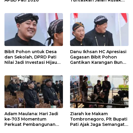
APBD Pati 2026
Tuntaskan Jalan Rusak
hingga 2027
Bibit Pohon untuk Desa
Danu Ikhsan HC Apresiasi
dan Sekolah, DPRD Pati
Gagasan Bibit Pohon
Nilai Jadi Investasi Hijau
Gantikan Karangan Bunga
Jangka Panjang
Hari Jadi Pati
Adam Maulana: Hari Jadi
Ziarah ke Makam
ke-703 Momentum
Tombronegoro, Plt Bupati
Perkuat Pembangunan
Pati Ajak Jaga Semangat
dan Kesejahteraan
Pendiri untuk Wujudkan