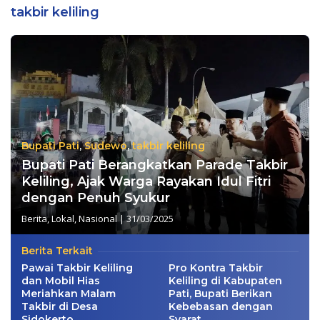
takbir keliling
Bupati Pati
,
Sudewo
,
takbir keliling
Bupati Pati Berangkatkan Parade Takbir
Keliling, Ajak Warga Rayakan Idul Fitri
dengan Penuh Syukur
Berita
,
Lokal
,
Nasional
|
31/03/2025
Berita Terkait
Pawai Takbir Keliling
Pro Kontra Takbir
dan Mobil Hias
Keliling di Kabupaten
Meriahkan Malam
Pati, Bupati Berikan
Takbir di Desa
Kebebasan dengan
Sidokerto
Syarat