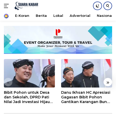
Home
E-Koran
Berita
Lokal
Advertorial
Nasional
Langsung
ke
konten
«
»
Bibit Pohon untuk Desa
Danu Ikhsan HC Apresiasi
dan Sekolah, DPRD Pati
Gagasan Bibit Pohon
Nilai Jadi Investasi Hijau
Gantikan Karangan Bunga
Jangka Panjang
Hari Jadi Pati