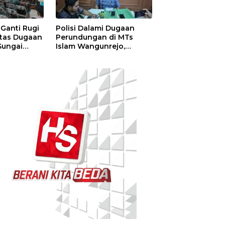
Ganti Rugi
Polisi Dalami Dugaan
atas Dugaan
Perundungan di MTs
Sungai
Islam Wangunrejo,
Janji
Sembilan Saksi Telah
i
Diperiksa