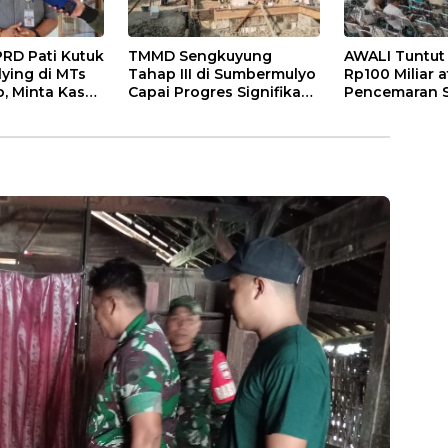
PRD Pati Kutuk
TMMD Sengkuyung
AWALI Tuntut 
ying di MTs
Tahap III di Sumbermulyo
Rp100 Miliar 
, Minta Kasus
Capai Progres Signifikan,
Pencemaran 
as
Jalan Beton Rampung
Mbango, DLH 
100 Persen
Tindak Lanjut