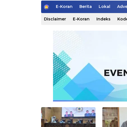
H
E-Koran
Berita
Lokal
Adve
o
m
Disclaimer
E-Koran
Indeks
Kode
e