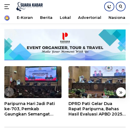
Home
E-Koran
Berita
Lokal
Advertorial
Nasional
Langsung
ke
konten
«
»
Paripurna Hari Jadi Pati
DPRD Pati Gelar Dua
ke-703, Pemkab
Rapat Paripurna, Bahas
Gaungkan Semangat
Hasil Evaluasi APBD 2025
“Sumunar Terang
dan Perubahan Anggaran
Mbangun Kamajengan”
2026