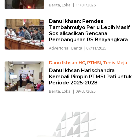
Berita
,
Lokal
|
11/01/2026
Danu Ikhsan: Pemdes
Tambahmulyo Perlu Lebih Masif
Sosialisasikan Rencana
Pembangunan RS Bhayangkara
Advertorial
,
Berita
|
07/11/2025
Danu Ikhsan HC
,
PTMSI
,
Tenis Meja
Danu Ikhsan Harischandra
Kembali Pimpin PTMSI Pati untuk
Periode 2025-2028
Berita
,
Lokal
|
09/05/2025