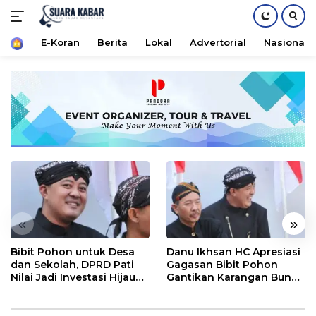
Home
E-Koran
Berita
Lokal
Advertorial
Nasional
Langsung
ke
konten
«
»
Bibit Pohon untuk Desa
Danu Ikhsan HC Apresiasi
dan Sekolah, DPRD Pati
Gagasan Bibit Pohon
Nilai Jadi Investasi Hijau
Gantikan Karangan Bunga
Jangka Panjang
Hari Jadi Pati