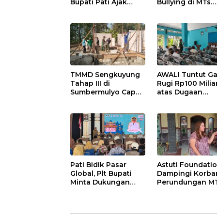
Bupati Pati Ajak
Bullying di MTs
Jaga Semangat
Wangunrejo, Mi
Pendiri untuk
Kasus Diusut Tu
Wujudkan
Pelayanan Publik
Berkualitas
TMMD Sengkuyung
AWALI Tuntut Ga
Tahap III di
Rugi Rp100 Milia
Sumbermulyo Capai
atas Dugaan
Progres Signifikan,
Pencemaran Sun
Jalan Beton
Mbango, DLH Jan
Rampung 100
Tindak Lanjuti
Persen
Pati Bidik Pasar
Astuti Foundati
Global, Plt Bupati
Dampingi Korba
Minta Dukungan
Perundungan M
Kementerian Ekraf
Wangunrejo,
Kembangkan UMKM
Dorong Sinergi
Cegah Bullying d
Sekolah Berbasi