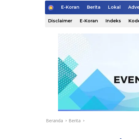
H
E-Koran
Berita
Lokal
Adve
o
m
Disclaimer
E-Koran
Indeks
Kode
e
Beranda
Berita