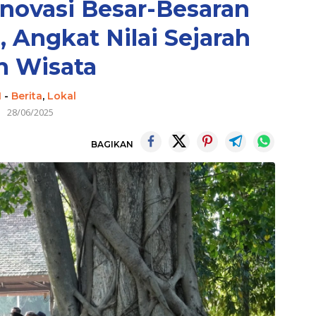
novasi Besar-Besaran
 Angkat Nilai Sejarah
n Wisata
I
-
Berita
,
Lokal
28/06/2025
BAGIKAN