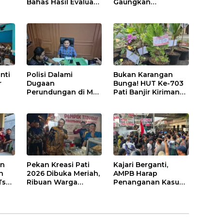
Bahas Hasil Evaluasi
Gaungkan
nta
APBD 2025 dan
Semangat “Sumunar
ntas
Perubahan
Terang Mbangun
Anggaran 2026
Kamajengan”
nti
Polisi Dalami
Bukan Karangan
r
Dugaan
Bunga! HUT Ke-703
Perundungan di MTs
Pati Banjir Kiriman
gai
Islam Wangunrejo,
Bibit Tanaman,
ji
Sembilan Saksi
Bebas Sampah dan
Telah Diperiksa
Ramah Lingkungan
on
Pekan Kreasi Pati
Kajari Berganti,
n
2026 Dibuka Meriah,
AMPB Harap
Ts
Ribuan Warga
Penanganan Kasus
Padati Alun-Alun
Korupsi di Pati Lebih
dan Dongkrak
Cepat
i
Potensi UMKM
s