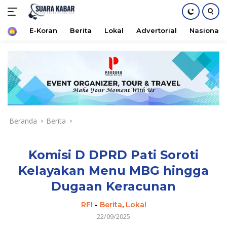
Home
E-Koran
Berita
Lokal
Advertorial
Nasional
Langsung
ke
konten
Beranda
Berita
Komisi D DPRD Pati Soroti
Kelayakan Menu MBG hingga
Dugaan Keracunan
RFI
-
Berita
,
Lokal
22/09/2025