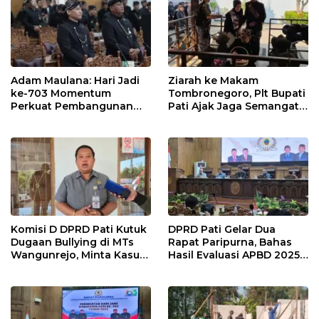
Adam Maulana: Hari Jadi
Ziarah ke Makam
ke-703 Momentum
Tombronegoro, Plt Bupati
Perkuat Pembangunan
Pati Ajak Jaga Semangat
dan Kesejahteraan
Pendiri untuk Wujudkan
Masyarakat Pati
Pelayanan Publik
Berkualitas
Komisi D DPRD Pati Kutuk
DPRD Pati Gelar Dua
Dugaan Bullying di MTs
Rapat Paripurna, Bahas
Wangunrejo, Minta Kasus
Hasil Evaluasi APBD 2025
Diusut Tuntas
dan Perubahan Anggaran
2026