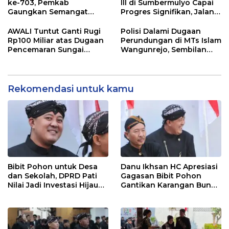
ke-703, Pemkab
III di Sumbermulyo Capai
Gaungkan Semangat
Progres Signifikan, Jalan
“Sumunar Terang
Beton Rampung 100
Mbangun Kamajengan”
Persen
AWALI Tuntut Ganti Rugi
Polisi Dalami Dugaan
Rp100 Miliar atas Dugaan
Perundungan di MTs Islam
Pencemaran Sungai
Wangunrejo, Sembilan
Mbango, DLH Janji Tindak
Saksi Telah Diperiksa
Lanjuti
Rekomendasi untuk kamu
Bibit Pohon untuk Desa
Danu Ikhsan HC Apresiasi
dan Sekolah, DPRD Pati
Gagasan Bibit Pohon
Nilai Jadi Investasi Hijau
Gantikan Karangan Bunga
Jangka Panjang
Hari Jadi Pati