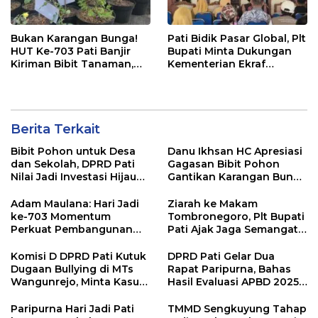
Bukan Karangan Bunga!
Pati Bidik Pasar Global, Plt
HUT Ke-703 Pati Banjir
Bupati Minta Dukungan
Kiriman Bibit Tanaman,
Kementerian Ekraf
Bebas Sampah dan
Kembangkan UMKM
Ramah Lingkungan
Berita Terkait
Bibit Pohon untuk Desa
Danu Ikhsan HC Apresiasi
dan Sekolah, DPRD Pati
Gagasan Bibit Pohon
Nilai Jadi Investasi Hijau
Gantikan Karangan Bunga
Jangka Panjang
Hari Jadi Pati
Adam Maulana: Hari Jadi
Ziarah ke Makam
ke-703 Momentum
Tombronegoro, Plt Bupati
Perkuat Pembangunan
Pati Ajak Jaga Semangat
dan Kesejahteraan
Pendiri untuk Wujudkan
Masyarakat Pati
Pelayanan Publik
Komisi D DPRD Pati Kutuk
DPRD Pati Gelar Dua
Berkualitas
Dugaan Bullying di MTs
Rapat Paripurna, Bahas
Wangunrejo, Minta Kasus
Hasil Evaluasi APBD 2025
Diusut Tuntas
dan Perubahan Anggaran
2026
Paripurna Hari Jadi Pati
TMMD Sengkuyung Tahap