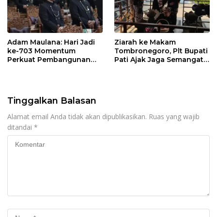
Adam Maulana: Hari Jadi
Ziarah ke Makam
ke-703 Momentum
Tombronegoro, Plt Bupati
Perkuat Pembangunan
Pati Ajak Jaga Semangat
dan Kesejahteraan
Pendiri untuk Wujudkan
Masyarakat Pati
Pelayanan Publik
Berkualitas
Tinggalkan Balasan
Alamat email Anda tidak akan dipublikasikan.
Ruas yang wajib
ditandai
*