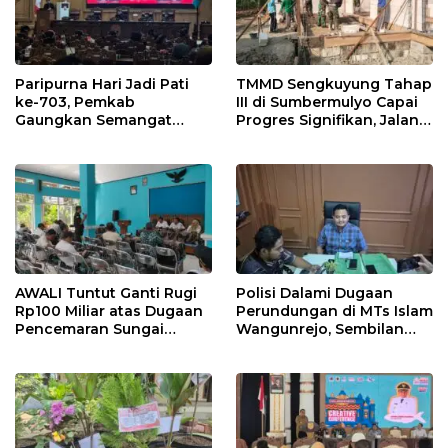
Paripurna Hari Jadi Pati
TMMD Sengkuyung Tahap
ke-703, Pemkab
III di Sumbermulyo Capai
Gaungkan Semangat
Progres Signifikan, Jalan
“Sumunar Terang
Beton Rampung 100
Mbangun Kamajengan”
Persen
AWALI Tuntut Ganti Rugi
Polisi Dalami Dugaan
Rp100 Miliar atas Dugaan
Perundungan di MTs Islam
Pencemaran Sungai
Wangunrejo, Sembilan
Mbango, DLH Janji Tindak
Saksi Telah Diperiksa
Lanjuti