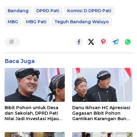
Bandang
DPRD Pati
Komisi D DPRD Pati
MBG
MBG Pati
Teguh Bandang Waluyo
Baca Juga
Bibit Pohon untuk Desa
Danu Ikhsan HC Apresiasi
dan Sekolah, DPRD Pati
Gagasan Bibit Pohon
Nilai Jadi Investasi Hijau
Gantikan Karangan Bunga
Jangka Panjang
Hari Jadi Pati