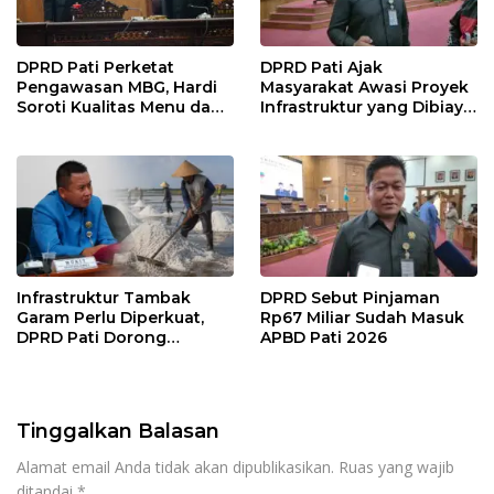
DPRD Pati Perketat
DPRD Pati Ajak
Pengawasan MBG, Hardi
Masyarakat Awasi Proyek
Soroti Kualitas Menu dan
Infrastruktur yang Dibiayai
Pengelolaan Anggaran
APBD
Infrastruktur Tambak
DPRD Sebut Pinjaman
Garam Perlu Diperkuat,
Rp67 Miliar Sudah Masuk
DPRD Pati Dorong
APBD Pati 2026
Pemerintah Beri
Dukungan Lebih Serius
Tinggalkan Balasan
Alamat email Anda tidak akan dipublikasikan.
Ruas yang wajib
ditandai
*