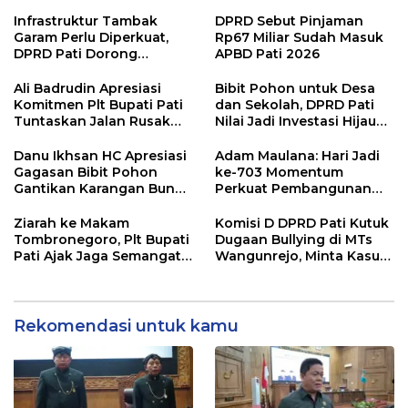
Pengelolaan Anggaran
APBD
Infrastruktur Tambak
DPRD Sebut Pinjaman
Garam Perlu Diperkuat,
Rp67 Miliar Sudah Masuk
DPRD Pati Dorong
APBD Pati 2026
Pemerintah Beri
Dukungan Lebih Serius
Ali Badrudin Apresiasi
Bibit Pohon untuk Desa
Komitmen Plt Bupati Pati
dan Sekolah, DPRD Pati
Tuntaskan Jalan Rusak
Nilai Jadi Investasi Hijau
hingga 2027
Jangka Panjang
Danu Ikhsan HC Apresiasi
Adam Maulana: Hari Jadi
Gagasan Bibit Pohon
ke-703 Momentum
Gantikan Karangan Bunga
Perkuat Pembangunan
Hari Jadi Pati
dan Kesejahteraan
Masyarakat Pati
Ziarah ke Makam
Komisi D DPRD Pati Kutuk
Tombronegoro, Plt Bupati
Dugaan Bullying di MTs
Pati Ajak Jaga Semangat
Wangunrejo, Minta Kasus
Pendiri untuk Wujudkan
Diusut Tuntas
Pelayanan Publik
Berkualitas
Rekomendasi untuk kamu