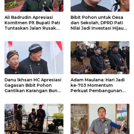
Ali Badrudin Apresiasi
Bibit Pohon untuk Desa
Komitmen Plt Bupati Pati
dan Sekolah, DPRD Pati
Tuntaskan Jalan Rusak
Nilai Jadi Investasi Hijau
hingga 2027
Jangka Panjang
Danu Ikhsan HC Apresiasi
Adam Maulana: Hari Jadi
Gagasan Bibit Pohon
ke-703 Momentum
Gantikan Karangan Bunga
Perkuat Pembangunan
Hari Jadi Pati
dan Kesejahteraan
Masyarakat Pati