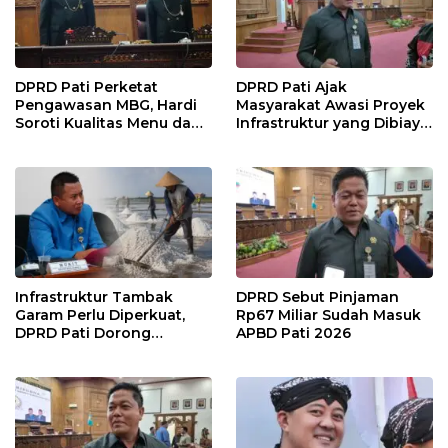
DPRD Pati Perketat
DPRD Pati Ajak
Pengawasan MBG, Hardi
Masyarakat Awasi Proyek
Soroti Kualitas Menu dan
Infrastruktur yang Dibiayai
Pengelolaan Anggaran
APBD
Infrastruktur Tambak
DPRD Sebut Pinjaman
Garam Perlu Diperkuat,
Rp67 Miliar Sudah Masuk
DPRD Pati Dorong
APBD Pati 2026
Pemerintah Beri
Dukungan Lebih Serius