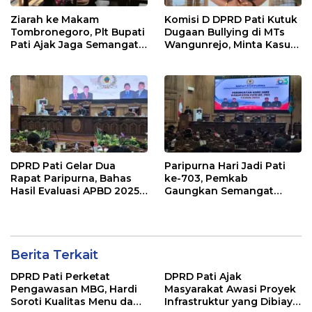
Ziarah ke Makam
Komisi D DPRD Pati Kutuk
Tombronegoro, Plt Bupati
Dugaan Bullying di MTs
Pati Ajak Jaga Semangat
Wangunrejo, Minta Kasus
Pendiri untuk Wujudkan
Diusut Tuntas
Pelayanan Publik
Berkualitas
DPRD Pati Gelar Dua
Paripurna Hari Jadi Pati
Rapat Paripurna, Bahas
ke-703, Pemkab
Hasil Evaluasi APBD 2025
Gaungkan Semangat
dan Perubahan Anggaran
“Sumunar Terang
2026
Mbangun Kamajengan”
Berita Terkait
DPRD Pati Perketat
DPRD Pati Ajak
Pengawasan MBG, Hardi
Masyarakat Awasi Proyek
Soroti Kualitas Menu dan
Infrastruktur yang Dibiayai