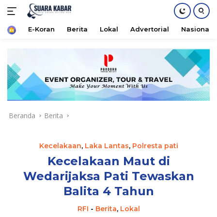
Home
E-Koran
Berita
Lokal
Advertorial
Nasional
Langsung
ke
konten
Beranda
Berita
Kecelakaan
,
Laka Lantas
,
Polresta pati
Kecelakaan Maut di
Wedarijaksa Pati Tewaskan
Balita 4 Tahun
RFI
-
Berita
,
Lokal