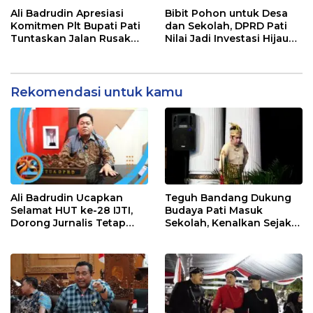
Dukungan Lebih Serius
Ali Badrudin Apresiasi
Bibit Pohon untuk Desa
Komitmen Plt Bupati Pati
dan Sekolah, DPRD Pati
Tuntaskan Jalan Rusak
Nilai Jadi Investasi Hijau
hingga 2027
Jangka Panjang
Rekomendasi untuk kamu
Ali Badrudin Ucapkan
Teguh Bandang Dukung
Selamat HUT ke-28 IJTI,
Budaya Pati Masuk
Dorong Jurnalis Tetap
Sekolah, Kenalkan Sejak
Profesional dan
Dini
Independen