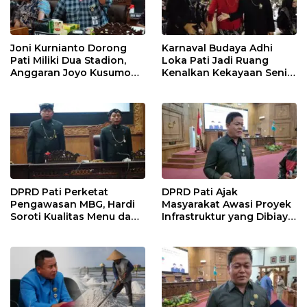
Joni Kurnianto Dorong
Karnaval Budaya Adhi
Pati Miliki Dua Stadion,
Loka Pati Jadi Ruang
Anggaran Joyo Kusumo
Kenalkan Kekayaan Seni
Diharapkan Ditambah
dan Tradisi Daerah
DPRD Pati Perketat
DPRD Pati Ajak
Pengawasan MBG, Hardi
Masyarakat Awasi Proyek
Soroti Kualitas Menu dan
Infrastruktur yang Dibiayai
Pengelolaan Anggaran
APBD