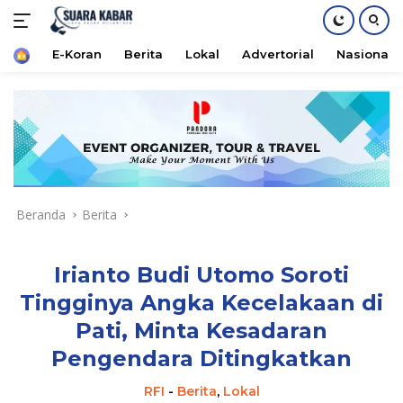
Home
E-Koran
Berita
Lokal
Advertorial
Nasional
Langsung
ke
konten
Beranda
Berita
Irianto Budi Utomo Soroti
Tingginya Angka Kecelakaan di
Pati, Minta Kesadaran
Pengendara Ditingkatkan
RFI
-
Berita
,
Lokal