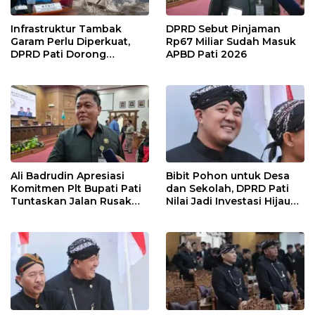
Infrastruktur Tambak
DPRD Sebut Pinjaman
Garam Perlu Diperkuat,
Rp67 Miliar Sudah Masuk
DPRD Pati Dorong
APBD Pati 2026
Pemerintah Beri
Dukungan Lebih Serius
Ali Badrudin Apresiasi
Bibit Pohon untuk Desa
Komitmen Plt Bupati Pati
dan Sekolah, DPRD Pati
Tuntaskan Jalan Rusak
Nilai Jadi Investasi Hijau
hingga 2027
Jangka Panjang