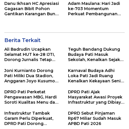
Danu Ikhsan HC Apresiasi
Adam Maulana: Hari Jadi
Gagasan Bibit Pohon
ke-703 Momentum
Gantikan Karangan Bunga
Perkuat Pembangunan
Hari Jadi Pati
dan Kesejahteraan
Masyarakat Pati
Berita Terkait
Ali Badrudin Ucapkan
Teguh Bandang Dukung
Selamat HUT ke-28 IJTI,
Budaya Pati Masuk
Dorong Jurnalis Tetap
Sekolah, Kenalkan Sejak
Profesional dan
Dini
Independen
Joni Kurnianto Dorong
Karnaval Budaya Adhi
Pati Miliki Dua Stadion,
Loka Pati Jadi Ruang
Anggaran Joyo Kusumo
Kenalkan Kekayaan Seni
Diharapkan Ditambah
dan Tradisi Daerah
DPRD Pati Perketat
DPRD Pati Ajak
Pengawasan MBG, Hardi
Masyarakat Awasi Proyek
Soroti Kualitas Menu dan
Infrastruktur yang Dibiayai
Pengelolaan Anggaran
APBD
Infrastruktur Tambak
DPRD Sebut Pinjaman
Garam Perlu Diperkuat,
Rp67 Miliar Sudah Masuk
DPRD Pati Dorong
APBD Pati 2026
Pemerintah Beri