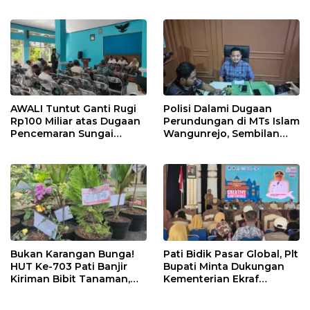
“Sumunar Terang
Beton Rampung 100
Mbangun Kamajengan”
Persen
AWALI Tuntut Ganti Rugi
Polisi Dalami Dugaan
Rp100 Miliar atas Dugaan
Perundungan di MTs Islam
Pencemaran Sungai
Wangunrejo, Sembilan
Mbango, DLH Janji Tindak
Saksi Telah Diperiksa
Lanjuti
Bukan Karangan Bunga!
Pati Bidik Pasar Global, Plt
HUT Ke-703 Pati Banjir
Bupati Minta Dukungan
Kiriman Bibit Tanaman,
Kementerian Ekraf
Bebas Sampah dan
Kembangkan UMKM
Ramah Lingkungan