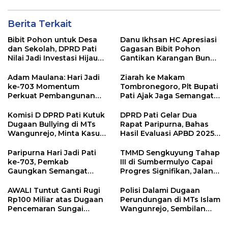
Berita Terkait
Bibit Pohon untuk Desa
Danu Ikhsan HC Apresiasi
dan Sekolah, DPRD Pati
Gagasan Bibit Pohon
Nilai Jadi Investasi Hijau
Gantikan Karangan Bunga
Jangka Panjang
Hari Jadi Pati
Adam Maulana: Hari Jadi
Ziarah ke Makam
ke-703 Momentum
Tombronegoro, Plt Bupati
Perkuat Pembangunan
Pati Ajak Jaga Semangat
dan Kesejahteraan
Pendiri untuk Wujudkan
Masyarakat Pati
Pelayanan Publik
Komisi D DPRD Pati Kutuk
DPRD Pati Gelar Dua
Berkualitas
Dugaan Bullying di MTs
Rapat Paripurna, Bahas
Wangunrejo, Minta Kasus
Hasil Evaluasi APBD 2025
Diusut Tuntas
dan Perubahan Anggaran
2026
Paripurna Hari Jadi Pati
TMMD Sengkuyung Tahap
ke-703, Pemkab
III di Sumbermulyo Capai
Gaungkan Semangat
Progres Signifikan, Jalan
“Sumunar Terang
Beton Rampung 100
Mbangun Kamajengan”
Persen
AWALI Tuntut Ganti Rugi
Polisi Dalami Dugaan
Rp100 Miliar atas Dugaan
Perundungan di MTs Islam
Pencemaran Sungai
Wangunrejo, Sembilan
Mbango, DLH Janji Tindak
Saksi Telah Diperiksa
Lanjuti