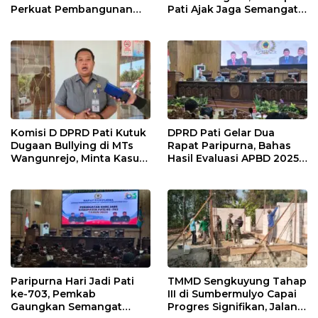
Perkuat Pembangunan
Pati Ajak Jaga Semangat
dan Kesejahteraan
Pendiri untuk Wujudkan
Masyarakat Pati
Pelayanan Publik
Berkualitas
Komisi D DPRD Pati Kutuk
DPRD Pati Gelar Dua
Dugaan Bullying di MTs
Rapat Paripurna, Bahas
Wangunrejo, Minta Kasus
Hasil Evaluasi APBD 2025
Diusut Tuntas
dan Perubahan Anggaran
2026
Paripurna Hari Jadi Pati
TMMD Sengkuyung Tahap
ke-703, Pemkab
III di Sumbermulyo Capai
Gaungkan Semangat
Progres Signifikan, Jalan