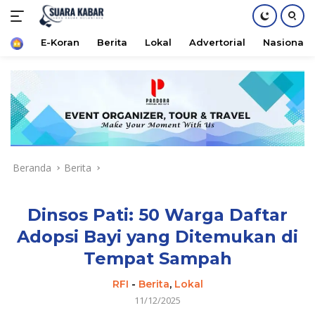
Home
E-Koran
Berita
Lokal
Advertorial
Nasional
Langsung
ke
konten
Beranda
Berita
Dinsos Pati: 50 Warga Daftar
Adopsi Bayi yang Ditemukan di
Tempat Sampah
RFI
-
Berita
,
Lokal
11/12/2025