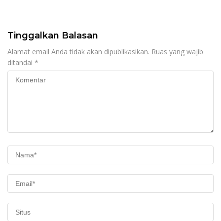
dan Kesejahteraan
Pendiri untuk Wujudkan
Masyarakat Pati
Pelayanan Publik
Berkualitas
Tinggalkan Balasan
Alamat email Anda tidak akan dipublikasikan.
Ruas yang wajib
ditandai
*