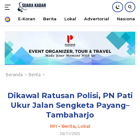
Home
E-Koran
Berita
Lokal
Advertorial
Nasional
Langsung
ke
konten
Beranda
Berita
Dikawal Ratusan Polisi, PN Pati
Ukur Jalan Sengketa Payang–
Tambaharjo
RFI
-
Berita
,
Lokal
26/11/2025