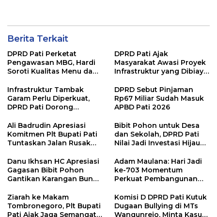
dan Perubahan Anggaran
“Sumunar Terang
2026
Mbangun Kamajengan”
Berita Terkait
DPRD Pati Perketat
DPRD Pati Ajak
Pengawasan MBG, Hardi
Masyarakat Awasi Proyek
Soroti Kualitas Menu dan
Infrastruktur yang Dibiayai
Pengelolaan Anggaran
APBD
Infrastruktur Tambak
DPRD Sebut Pinjaman
Garam Perlu Diperkuat,
Rp67 Miliar Sudah Masuk
DPRD Pati Dorong
APBD Pati 2026
Pemerintah Beri
Dukungan Lebih Serius
Ali Badrudin Apresiasi
Bibit Pohon untuk Desa
Komitmen Plt Bupati Pati
dan Sekolah, DPRD Pati
Tuntaskan Jalan Rusak
Nilai Jadi Investasi Hijau
hingga 2027
Jangka Panjang
Danu Ikhsan HC Apresiasi
Adam Maulana: Hari Jadi
Gagasan Bibit Pohon
ke-703 Momentum
Gantikan Karangan Bunga
Perkuat Pembangunan
Hari Jadi Pati
dan Kesejahteraan
Masyarakat Pati
Ziarah ke Makam
Komisi D DPRD Pati Kutuk
Tombronegoro, Plt Bupati
Dugaan Bullying di MTs
Pati Ajak Jaga Semangat
Wangunrejo, Minta Kasus