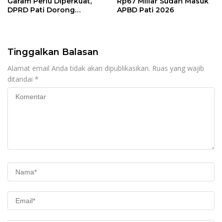
Garam Perlu Diperkuat,
Rp67 Miliar Sudah Masuk
DPRD Pati Dorong
APBD Pati 2026
Pemerintah Beri
Dukungan Lebih Serius
Tinggalkan Balasan
Alamat email Anda tidak akan dipublikasikan.
Ruas yang wajib
ditandai
*