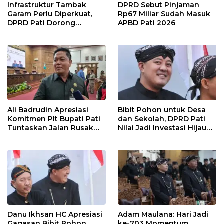
Infrastruktur Tambak
DPRD Sebut Pinjaman
Garam Perlu Diperkuat,
Rp67 Miliar Sudah Masuk
DPRD Pati Dorong
APBD Pati 2026
Pemerintah Beri
Dukungan Lebih Serius
Ali Badrudin Apresiasi
Bibit Pohon untuk Desa
Komitmen Plt Bupati Pati
dan Sekolah, DPRD Pati
Tuntaskan Jalan Rusak
Nilai Jadi Investasi Hijau
hingga 2027
Jangka Panjang
Danu Ikhsan HC Apresiasi
Adam Maulana: Hari Jadi
Gagasan Bibit Pohon
ke-703 Momentum