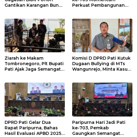
Gantikan Karangan Bunga
Perkuat Pembangunan
Hari Jadi Pati
dan Kesejahteraan
Masyarakat Pati
Ziarah ke Makam
Komisi D DPRD Pati Kutuk
Tombronegoro, Plt Bupati
Dugaan Bullying di MTs
Pati Ajak Jaga Semangat
Wangunrejo, Minta Kasus
Pendiri untuk Wujudkan
Diusut Tuntas
Pelayanan Publik
Berkualitas
DPRD Pati Gelar Dua
Paripurna Hari Jadi Pati
Rapat Paripurna, Bahas
ke-703, Pemkab
Hasil Evaluasi APBD 2025
Gaungkan Semangat