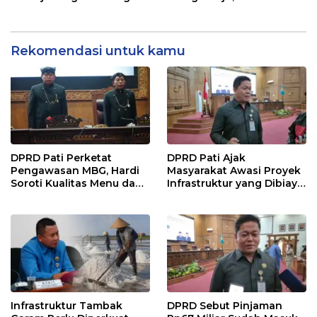
Pendiri untuk Wujudkan
Diusut Tuntas
Pelayanan Publik
Berkualitas
Rekomendasi untuk kamu
DPRD Pati Perketat
DPRD Pati Ajak
Pengawasan MBG, Hardi
Masyarakat Awasi Proyek
Soroti Kualitas Menu dan
Infrastruktur yang Dibiayai
Pengelolaan Anggaran
APBD
Infrastruktur Tambak
DPRD Sebut Pinjaman