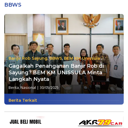
BBWS
Banjir Rob Sayung
,
BBWS
,
BEM KM Unissula
Gagalkah Penanganan Banjir Rob di
Sayung? BEM KM UNISSULA Minta
Langkah Nyata
Berita
,
Nasional
|
30/05/2025
Berita Terkait