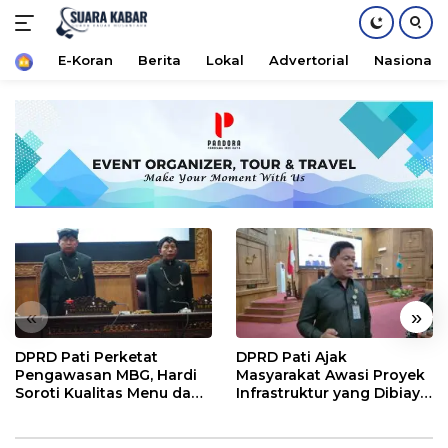
Home
E-Koran
Berita
Lokal
Advertorial
Nasional
Langsung
ke
konten
«
»
DPRD Pati Perketat
DPRD Pati Ajak
Pengawasan MBG, Hardi
Masyarakat Awasi Proyek
Soroti Kualitas Menu dan
Infrastruktur yang Dibiayai
Pengelolaan Anggaran
APBD