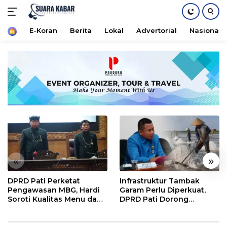
Home
E-Koran
Berita
Lokal
Advertorial
Nasional
Langsung
ke
konten
«
»
DPRD Pati Perketat
Infrastruktur Tambak
Pengawasan MBG, Hardi
Garam Perlu Diperkuat,
Soroti Kualitas Menu dan
DPRD Pati Dorong
Pengelolaan Anggaran
Pemerintah Beri
Dukungan Lebih Serius