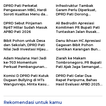
DPRD Pati Perketat
Infrastruktur Tambak
Pengawasan MBG, Hardi
Garam Perlu Diperkuat,
Soroti Kualitas Menu dan
DPRD Pati Dorong
Pengelolaan Anggaran
Pemerintah Beri
Dukungan Lebih Serius
DPRD Sebut Pinjaman
Ali Badrudin Apresiasi
Rp67 Miliar Sudah Masuk
Komitmen Plt Bupati Pati
APBD Pati 2026
Tuntaskan Jalan Rusak
hingga 2027
Bibit Pohon untuk Desa
Danu Ikhsan HC Apresiasi
dan Sekolah, DPRD Pati
Gagasan Bibit Pohon
Nilai Jadi Investasi Hijau
Gantikan Karangan Bunga
Jangka Panjang
Hari Jadi Pati
Adam Maulana: Hari Jadi
Ziarah ke Makam
ke-703 Momentum
Tombronegoro, Plt Bupati
Perkuat Pembangunan
Pati Ajak Jaga Semangat
dan Kesejahteraan
Pendiri untuk Wujudkan
Masyarakat Pati
Pelayanan Publik
Komisi D DPRD Pati Kutuk
DPRD Pati Gelar Dua
Berkualitas
Dugaan Bullying di MTs
Rapat Paripurna, Bahas
Wangunrejo, Minta Kasus
Hasil Evaluasi APBD 2025
Diusut Tuntas
dan Perubahan Anggaran
2026
Rekomendasi untuk kamu