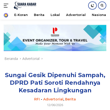
Home
E-Koran
Berita
Lokal
Advertorial
Nasional
Langsung
ke
konten
Beranda
Advertorial
Sungai Gesik Dipenuhi Sampah,
DPRD Pati Soroti Rendahnya
Kesadaran Lingkungan
RFI
-
Advertorial
,
Berita
12/06/2026