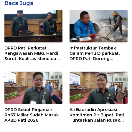
Baca Juga
DPRD Pati Perketat
Infrastruktur Tambak
Pengawasan MBG, Hardi
Garam Perlu Diperkuat,
Soroti Kualitas Menu dan
DPRD Pati Dorong
Pengelolaan Anggaran
Pemerintah Beri
Dukungan Lebih Serius
DPRD Sebut Pinjaman
Ali Badrudin Apresiasi
Rp67 Miliar Sudah Masuk
Komitmen Plt Bupati Pati
APBD Pati 2026
Tuntaskan Jalan Rusak
hingga 2027