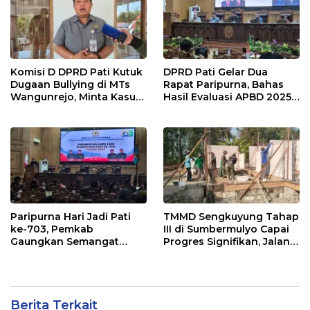
Komisi D DPRD Pati Kutuk
DPRD Pati Gelar Dua
Dugaan Bullying di MTs
Rapat Paripurna, Bahas
Wangunrejo, Minta Kasus
Hasil Evaluasi APBD 2025
Diusut Tuntas
dan Perubahan Anggaran
2026
Paripurna Hari Jadi Pati
TMMD Sengkuyung Tahap
ke-703, Pemkab
III di Sumbermulyo Capai
Gaungkan Semangat
Progres Signifikan, Jalan
“Sumunar Terang
Beton Rampung 100
Mbangun Kamajengan”
Persen
Berita Terkait