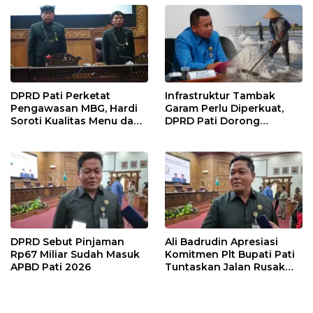
DPRD Pati Perketat
Infrastruktur Tambak
Pengawasan MBG, Hardi
Garam Perlu Diperkuat,
Soroti Kualitas Menu dan
DPRD Pati Dorong
Pengelolaan Anggaran
Pemerintah Beri
Dukungan Lebih Serius
DPRD Sebut Pinjaman
Ali Badrudin Apresiasi
Rp67 Miliar Sudah Masuk
Komitmen Plt Bupati Pati
APBD Pati 2026
Tuntaskan Jalan Rusak
hingga 2027