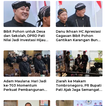
Bibit Pohon untuk Desa
Danu Ikhsan HC Apresiasi
dan Sekolah, DPRD Pati
Gagasan Bibit Pohon
Nilai Jadi Investasi Hijau
Gantikan Karangan Bunga
Jangka Panjang
Hari Jadi Pati
Adam Maulana: Hari Jadi
Ziarah ke Makam
ke-703 Momentum
Tombronegoro, Plt Bupati
Perkuat Pembangunan
Pati Ajak Jaga Semangat
dan Kesejahteraan
Pendiri untuk Wujudkan
Masyarakat Pati
Pelayanan Publik
Berkualitas